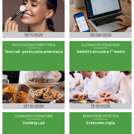
19/11/2026
29/09/2026
PASTICCERIA E PANETTERIA
CUCINA E RISTORAZIONE
Teen lab: pasticceria americana
Addetto di cucina 1° livello
23/10/2026
13/10/2026
CUCINA E RISTORAZIONE
BENESSERE ESTETICA
Cooking Lab
Extension ciglia