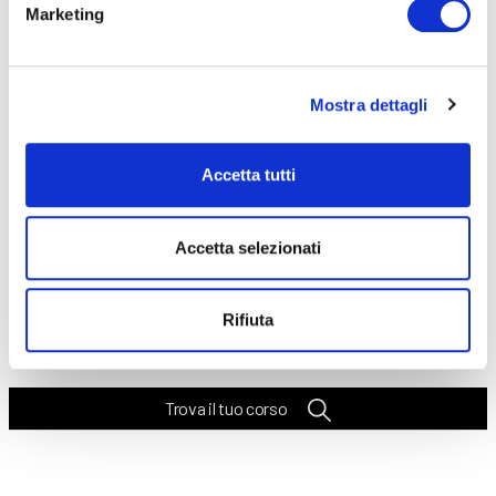
Marketing
Seleziona e filtra per:
Mostra dettagli
CORSI
ONLINE
Accetta tutti
Accetta selezionati
CALENDARIO
CORSI
Rifiuta
Trova il tuo corso