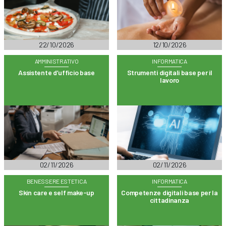
22/10/2026
12/10/2026
AMMINISTRATIVO
INFORMATICA
Assistente d’ufficio base
Strumenti digitali base per il
lavoro
02/11/2026
02/11/2026
BENESSERE ESTETICA
INFORMATICA
Skin care e self make-up
Competenze digitali base per la
cittadinanza