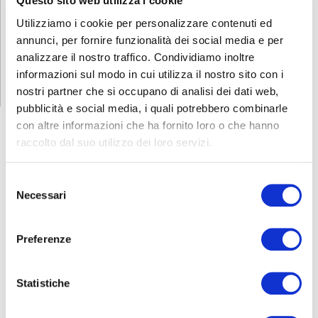
Questo sito web utilizza i cookie
Scopri se hai diritto alla gratuità
Utilizziamo i cookie per personalizzare contenuti ed
annunci, per fornire funzionalità dei social media e per
PROGRAMMA GOL - Garanzia di Occupabilità dei Lavoratori
analizzare il nostro traffico. Condividiamo inoltre
Il Programma GOL si rivolge a disoccupati dai 16 ai 65 anni: scopri di
più e chiedi di diventare un beneficiario del Programma GOL.
informazioni sul modo in cui utilizza il nostro sito con i
LEGGI TUTTO
nostri partner che si occupano di analisi dei dati web,
pubblicità e social media, i quali potrebbero combinarle
con altre informazioni che ha fornito loro o che hanno
raccolto dal suo utilizzo dei loro servizi.
FORMAZIONE
E CORSI
Selezione
Necessari
del
consenso
Seleziona e filtra per:
Preferenze
ADULTI
AZIENDE
Statistiche
DOPO LA TERZA MEDIA
SICUREZZA