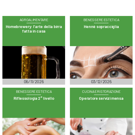
AGROALIMENTARE
BENESSERE ESTETICA
Homebrewery: l’arte della birra
Hennè sopracciglia
fatta in casa
06/11/2026
03/12/2026
BENESSERE ESTETICA
CUCINA E RISTORAZIONE
Riflessologia 2° livello
Operatore servizi mensa