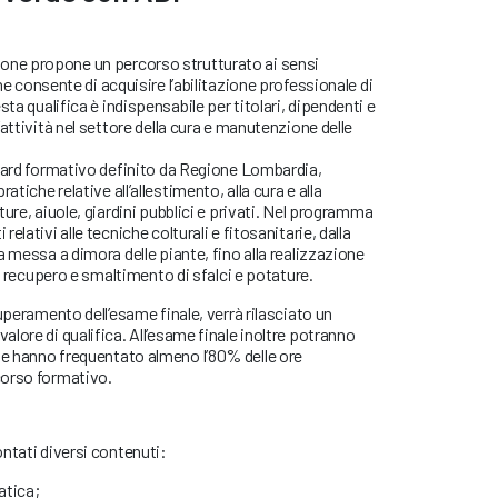
ne propone un percorso strutturato ai sensi
e consente di acquisire l’abilitazione professionale di
esta qualifica è indispensabile per titolari, dipendenti e
attività nel settore della cura e manutenzione delle
ndard formativo definito da Regione Lombardia,
iche relative all’allestimento, alla cura e alla
ure, aiuole, giardini pubblici e privati. Nel programma
lativi alle tecniche colturali e fitosanitarie, dalla
a messa a dimora delle piante, fino alla realizzazione
al recupero e smaltimento di sfalci e potature.
uperamento dell’esame finale, verrà rilasciato un
lore di qualifica. All’esame finale inoltre potranno
e hanno frequentato almeno l’80% delle ore
corso formativo.
ntati diversi contenuti:
atica;