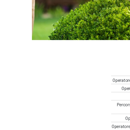
Operatore
Oper
Percors
Op
Operatore