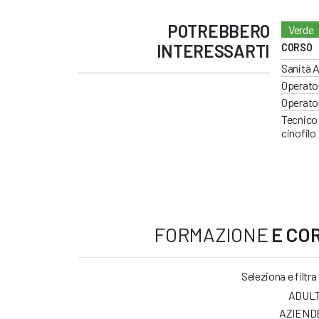
POTREBBERO
Verde
INTERESSARTI
CORSO
Sanità A
Operato
Operator
Tecnico 
cinofilo
FORMAZIONE
E COR
Seleziona e filtra
ADULT
AZIEND