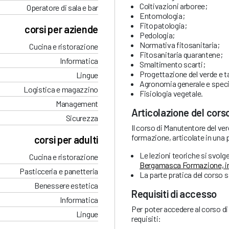
Coltivazioni arboree;
Operatore di sala e bar
Entomologia;
Fitopatologia;
corsi per aziende
Pedologia;
Normativa fitosanitaria;
Cucina e ristorazione
Fitosanitaria quarantene;
Informatica
Smaltimento scarti;
Progettazione del verde e t
Lingue
Agronomia generale e speci
Logistica e magazzino
Fisiologia vegetale.
Management
Articolazione del cors
Sicurezza
Il corso di Manutentore del ve
formazione, articolate in una p
corsi per adulti
Le lezioni teoriche si svolg
Cucina e ristorazione
Bergamasca Formazione, in
Pasticceria e panetteria
La parte pratica del corso s
Benessere estetica
Requisiti di accesso
Informatica
Per poter accedere al corso d
Lingue
requisiti: