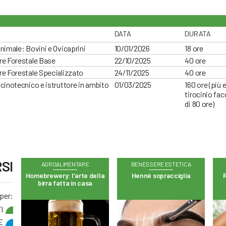
DATA
DURATA
nimale: Bovini e Ovicaprini
10/01/2026
18 ore
re Forestale Base
22/10/2025
40 ore
e Forestale Specializzato
24/11/2025
40 ore
cinotecnico e istruttore in ambito
01/03/2025
160 ore (più 
tirocinio fac
di 80 ore)
SI
AGROALIMENTARE
BENESSERE ESTETICA
Homebrewery: l’arte della
Hennè sopracciglia
R
birra fatta in casa
 per:
I
E