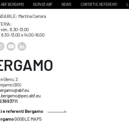
ABF BERGAMO
SERVIZI ABF
NEWS
CONTATTI E REFERENTI
L
ABILE: Martina Carrara
ERIA:
. ven. 8.30-13.00
. 8.30-13.00 e 14.00-16.00
ERGAMO
e Gleno, 2
ergamo (BG)
ergamo@abf.eu
.bergamo@pec.abf.eu
53693711
i e referenti Bergamo
ergamo
GOOGLE MAPS