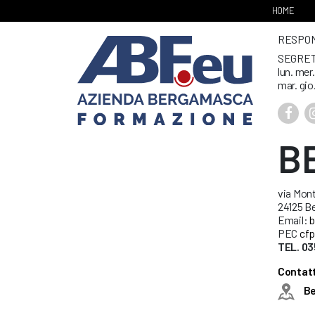
HOME
RESPONS
SEGRET
lun. mer
mar. gio
B
via Mont
24125 B
Email:
b
PEC
cfp
TEL. 03
Contatt
B