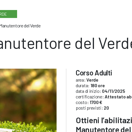
RDE
Manutentore del Verde
nutentore del Verd
Corso Adulti
area:
Verde
durata:
180 ore
data di inizio:
04/11/2025
certificazione:
Attestato abi
costo:
1700 €
posti previsti:
20
Ottieni l’abilita
Manutentore del