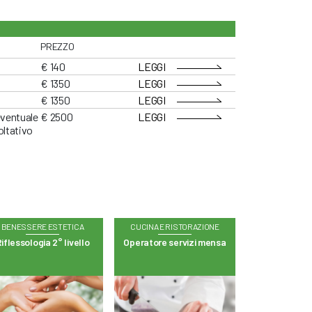
PREZZO
€ 140
LEGGI
€ 1350
LEGGI
€ 1350
LEGGI
eventuale
€ 2500
LEGGI
oltativo
BENESSERE ESTETICA
CUCINA E RISTORAZIONE
iflessologia 2° livello
Operatore servizi mensa