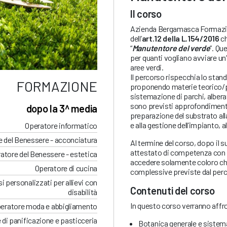
Il corso
Azienda Bergamasca Formazio
dell’
art.12 della L.154/2016
ch
“
Manutentore del verde
”. Qu
per quanti vogliano avviare un’
aree verdi.
Il percorso rispecchia lo sta
FORMAZIONE
proponendo materie teorico/prat
sistemazione di parchi, alberat
sono previsti approfondimenti re
dopo la 3^ media
preparazione del substrato all
e alla gestione dell’impianto, 
Operatore informatico
 del Benessere - acconciatura
Al termine del corso, dopo il s
attestato di competenza con va
atore del Benessere - estetica
accedere solamente coloro ch
Operatore di cucina
complessive previste dal per
i personalizzati per allievi con
Contenuti del corso
disabilità
In questo corso verranno affro
eratore moda e abbigliamento
 di panificazione e pasticceria
Botanica generale e sistem