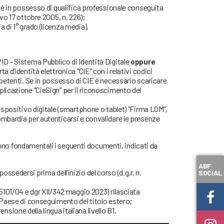
ché in possesso di qualifica professionale conseguita
ivo 17 ottobre 2005, n. 226);
 di 1° grado (licenza media).
ID – Sistema Pubblico di Identità Digitale
oppure
a d’identità elettronica “CIE” con i relativi codici
mpetenti. Se in possesso di CIE è necessario scaricare
plicazione “CieSign” per il riconoscimento del
dispositivo digitale (smartphone o tablet) “Firma LOM”,
ombardia per autenticarsi e convalidare le presenze
 sono fondamentali i seguenti documenti, indicati da
ABF
ssedersi prima dell’inizio del corso (d.g.r. n.
SOCIAL
 5101/04 e dgr XII/342 maggio 2023) rilasciata
l Paese di conseguimento del titolo estero;
ione della lingua italiana livello B1.