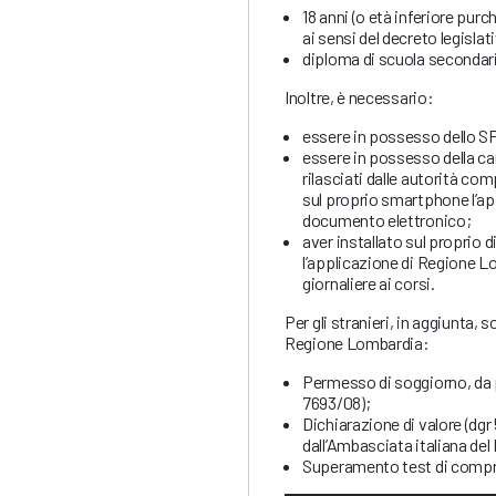
18 anni (o età inferiore pur
ai sensi del decreto legislat
diploma di scuola secondaria
Inoltre, è necessario:
essere in possesso dello SP
essere in possesso della cart
rilasciati dalle autorità co
sul proprio smartphone l’ap
documento elettronico;
aver installato sul proprio 
l’applicazione di Regione L
giornaliere ai corsi.
Per gli stranieri, in aggiunta,
Regione Lombardia:
Permesso di soggiorno, da po
7693/08);
Dichiarazione di valore (dgr
dall’Ambasciata italiana de
Superamento test di comprens