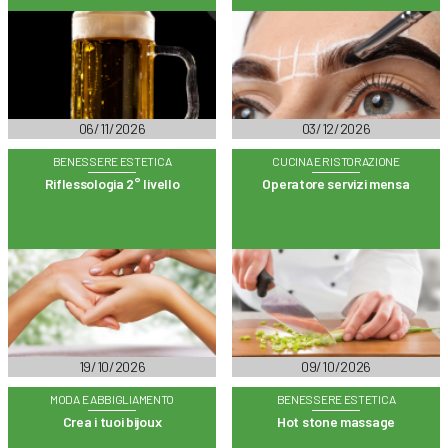
06/11/2026
03/12/2026
BENESSERE ESTETICA
CUCINA E RISTORAZIONE
Riflessologia 2° livello
Operatore servizi mensa
19/10/2026
09/10/2026
MODA E ABBIGLIAMENTO
BENESSERE ESTETICA
Crea i tuoi bijoux
Hot stone massage