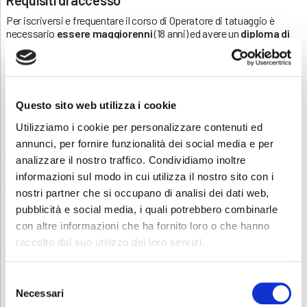
Per iscriversi e frequentare il corso di Operatore di tatuaggio è
necessario
essere maggiorenni
(18 anni) ed avere un
diploma di
scuola secondaria di primo grado
(licenza media). Coloro che
hanno conseguito un titolo di studio all’estero devono presentare
una dichiarazione di valore che attesti il livello di scolarizzazione.
Per poter accedere al corso è necessario avere una buona
Questo sito web utilizza i cookie
conoscenza della lingua italiana.
Utilizziamo i cookie per personalizzare contenuti ed
Inoltre, è necessario:
annunci, per fornire funzionalità dei social media e per
essere in possesso dello SPID – Sistema Pubblico di Identità
analizzare il nostro traffico. Condividiamo inoltre
Digitale
oppure
informazioni sul modo in cui utilizza il nostro sito con i
essere in possesso della carta d’identità elettronica “CIE” con i
nostri partner che si occupano di analisi dei dati web,
relativi codici rilasciati dalle autorità competenti. Se in possesso
di CIE è necessario scaricare sul proprio smartphone
pubblicità e social media, i quali potrebbero combinarle
l’applicazione “CieSign” per il riconoscimento del documento
con altre informazioni che ha fornito loro o che hanno
elettronico;
raccolto dal suo utilizzo dei loro servizi.
aver installato sul proprio dispositivo digitale (smartphone o
tablet) “Firma LOM”, l’applicazione di Regione Lombardia per
autenticarsi e convalidare le presenze giornaliere ai corsi.
Selezione
Necessari
del
Ulteriori informazioni