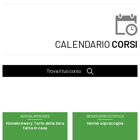
CALENDARIO
CORSI
Trova il tuo corso
AGROALIMENTARE
BENESSERE ESTETICA
Homebrewery: l’arte della birra
Hennè sopracciglia
fatta in casa