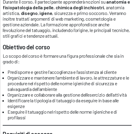
Durante il corso, il partecipante apprenderà nozioni su
anatomia e
fisiopatologia della pelle
,
chimica degli inchiostri
, anatomia
artistica,
disegno
,
igiene
, sicurezza e primo soccorso. Verranno
inoltre trattati argomenti di web marketing, cosmetologia e
gestione aziendale. La formazione approfondisce anche
l’evoluzione del tatuaggio, includendo l’origine, le principali tecniche,
stili grafici e tendenze attuali.
Obiettivo del corso
Lo scopo del corso è formare una figura professionale che sia in
grado di:
Predisporre e gestire l’accoglienza e l’assistenza al cliente
Organizzare e mantenere l’ambiente di lavoro, le attrezzature e le
procedure nel rispetto delle norme igieniche di sicurezza e
salvaguardia dell’ambiente
Organizzare e collaborare alla gestione dell’esercizio dell’attività
Identificare la tipologia di tatuaggio da eseguire in base alle
esigenze
Eseguire il tatuaggio nel rispetto delle norme igieniche e di
profilassi
Requisiti di accesso