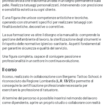
professionista che trasforma un’idea in un segno permanente sulla
pelle. Realizza tatuaggi personalizzati, intervenendo con precisione
e sensibilità estetica su ogni cliente.
È una figura che unisce competenze artistiche e tecniche,
operando con strumenti specifici per realizzare tatuaggi con
finalità estetiche, decorative o correttive.
La sua formazione va oltre il disegno e la manualità: comprende la
gestione dell’ambiente di lavoro, la sterilizzazione degli strumenti e
il rispetto delle normative igienico-sanitarie. Aspetti fondamentali
per garantire sicurezza e qualità del servizio.
Una figura completa, capace di coniugare passione e
professionalità in un settore in continua evoluzione.
Il corso
Il corso, realizzato in collaborazione con Bergamo Tattoo School, è
riconosciuto da Regione Lombardia (
L.R. 13/21
) e permette di
conseguire la certificazione professionale necessaria per
esercitare la professione di tatuatore.
Al termine del percorso è possibile inserirsi nel mondo del lavoro
come dipendente, aprire un proprio studio o collaborare con realtà