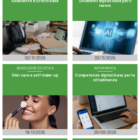
Assistente d’ufficio base
Strumenti digitali base per il
lavoro
02/11/2026
02/11/2026
BENESSERE ESTETICA
INFORMATICA
Skin care e self make-up
Competenze digitali base per la
cittadinanza
19/11/2026
29/09/2026