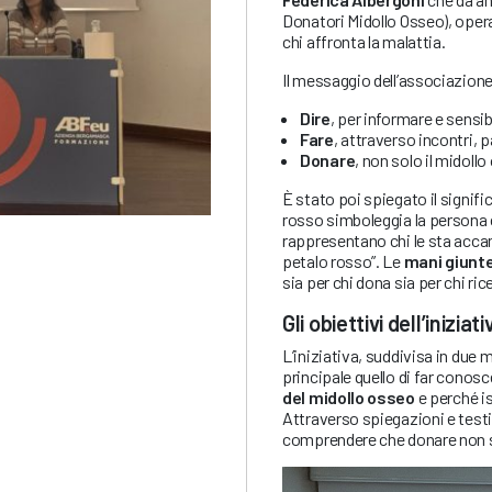
Donatori Midollo Osseo), opera
chi affronta la malattia.
Il messaggio dell’associazione
Dire
, per informare e sensib
Fare
, attraverso incontri, 
Donare
, non solo il midoll
È stato poi spiegato il signif
rosso simboleggia la persona ch
rappresentano chi le sta accant
petalo rosso”. Le
mani giunt
sia per chi dona sia per chi ric
Gli obiettivi dell’iniziati
L’iniziativa, suddivisa in due
principale quello di far conos
del midollo osseo
e perché is
Attraverso spiegazioni e testi
comprendere che donare non s