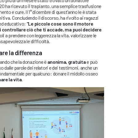
poco più di un mese è stato trovato un donatore
20 ha ricevuto il trapianto, una semplice trasfusione
nto e cure, il 1° dicembre di quest’anno le è stata
tiva. Concludendo il discorso, ha rivolto ai ragazzi
ed educativo:
“Le piccole cose sono il motore
i controllare ciò che ti accade, ma puoi decidere
oli a prendere con leggerezza la vita, valorizzare le
sapevolezza le difficoltà.
are la differenza
rdando che la donazione è
anonima, gratuita
e può
 dalle parole dei relatori e dei testimoni, anche un
ondamentale per qualcuno: donare il midollo osseo
are la vita
.