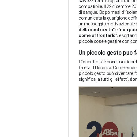
salvezza era il trapianto. In 
compatibile. Il 22 dicembre 20
di sangue. Dopo mesi di isolame
comunicata la guarigione defini
un messaggio motivazionale 
della nostra vita”
e
“non puo
come affrontarlo”
, esortand
piccole cose e gestire con con
Un piccolo gesto puo f
L’incontro si è concluso rico
fare la differenza. Come emerso
piccolo gesto può diventare f
significa, a tutti gli effetti,
don