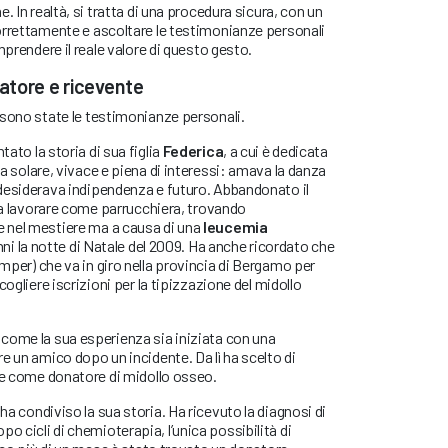
. In realtà, si tratta di una procedura sicura, con un
orrettamente e ascoltare le testimonianze personali
mprendere il reale valore di questo gesto.
atore e ricevente
 sono state le testimonianze personali.
tato la storia di sua figlia
Federica
, a cui è dedicata
za
solare, vivace e piena di interessi: amava la danza
desiderava indipendenza e futuro. Abbandonato il
o a lavorare come parrucchiera, trovando
 nel mestiere ma a causa di una
leucemia
 anni la notte di Natale del 2009. Ha anche ricordato che
mper) che va in giro nella provincia di Bergamo per
cogliere iscrizioni per la tipizzazione del midollo
come la sua esperienza sia iniziata con una
e un amico dopo un incidente. Da lì ha scelto di
che come donatore di midollo osseo.
ha condiviso la sua storia. Ha ricevuto la diagnosi di
opo cicli di chemioterapia, l’unica possibilità di