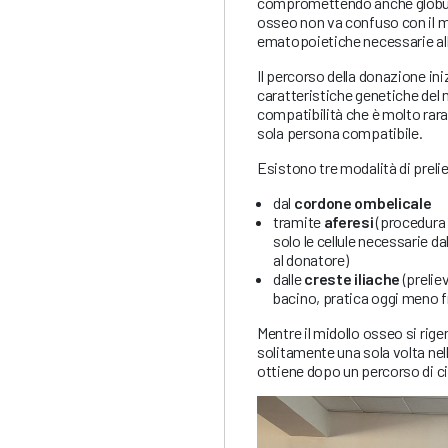
compromettendo anche globuli r
osseo non va confuso con il mid
ematopoietiche necessarie all
Il percorso della donazione ini
caratteristiche genetiche del 
compatibilità che è molto rara
sola persona compatibile.
Esistono tre modalità di prelie
dal
cordone ombelicale
tramite
aferesi
(procedura 
solo le cellule necessarie d
al donatore)
dalle
creste iliache
(prelie
bacino, pratica oggi meno f
Mentre il midollo osseo si rige
solitamente una sola volta nell
ottiene dopo un percorso di c