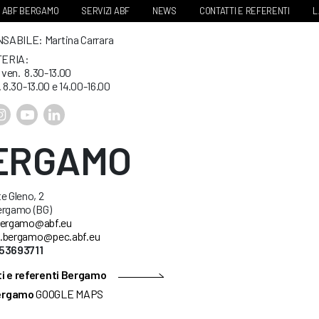
ABF BERGAMO
SERVIZI ABF
NEWS
CONTATTI E REFERENTI
L
ABILE: Martina Carrara
ERIA:
. ven. 8.30-13.00
. 8.30-13.00 e 14.00-16.00
ERGAMO
e Gleno, 2
ergamo (BG)
ergamo@abf.eu
.bergamo@pec.abf.eu
53693711
i e referenti Bergamo
ergamo
GOOGLE MAPS