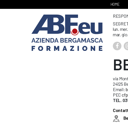
HOME
RESPONS
SEGRET
lun. mer
mar. gio
B
via Mont
24125 B
Email:
b
PEC
cfp
TEL. 03
Contatt
B