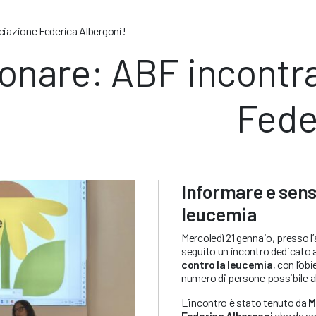
ciazione Federica Albergoni!
onare: ABF incontra
Fede
Informare e sensi
leucemia
Mercoledì 21 gennaio, presso l’
seguito un incontro dedicato a
contro la leucemia
, con l’ob
numero di persone possibile al
L’incontro è stato tenuto da
M
Federica Albergoni
che da an