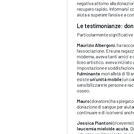
negativa attorno alla donazione
recupero rapido. Informarsi c
aiuta a superare l’ansia e a co
Le testimonianze: don
Particolarmente significative
Maurizio Albergoni
, ha raccon
l’associazione. Era una ragaz
moderna, aveva tanti amici e 
liceo artistico, aveva iniziat
impostazione e soddisfazione
fulminante
morì all’età di 19
esiste
un’unità mobile
(un ca
sensibilizzare le persone e rac
osseo.
Mauro
(donatore) ha spiegato 
donazione di sangue per aiutar
continuare e di iscriversi an
Jessica
Piantoni
(ricevente) 
leucemia mieloide acuta
. D