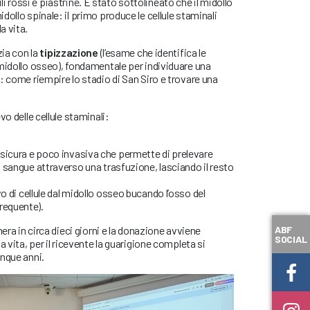
ossi e piastrine. È stato sottolineato che il midollo
ollo spinale: il primo produce le cellule staminali
a vita.
zia con la
tipizzazione
(l’esame che identifica le
midollo osseo), fondamentale per individuare una
: come riempire lo stadio di San Siro e trovare una
vo delle cellule staminali:
sicura e poco invasiva che permette di prelevare
al sangue attraverso una trasfuzione, lasciando il resto
vo di cellule dal midollo osseo bucando l’osso del
requente).
ABF
nera in circa dieci giorni e la donazione avviene
SOCIAL
a vita, per il ricevente la guarigione completa si
inque anni.