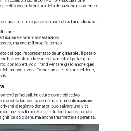
 per diffondere la cultura della donazione e sostenere
 si riassume in tre parole chiave:
dire, fare, donare
.
ilizzare
partecipare e fare manifestazioni
o osseo, ma anche il proprio tempo
icato del logo, rappresentato da un
girasole
: il petalo
e ha incontrato la leucemia, mentre i petali gialli
o, con l’obiettivo di “far diventare giallo anche quel
e
richiamano invece l’importanza e il valore del dono,
eve.
va
 momenti principali, ha avuto come obiettivo
cere cos’è la leucemia, come funziona la
donazione
criversi al registro donatori può salvare una vita.
monianze reali e dirette, gli studenti hanno potuto
ignifica solo dare, ma anche trasmettere speranza.