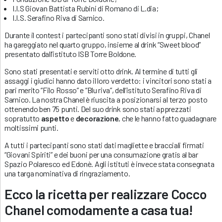
I.I.S Giovan Battista Rubini di Romano di L.dia;
I.I.S. Serafino Riva di Sarnico.
Durante il contest i partecipanti sono stati divisi in gruppi, Chanel
ha gareggiato nel quarto gruppo, insieme al drink “Sweet blood”
presentato dall’istituto ISB Torre Boldone.
Sono stati presentati e serviti otto drink. Al termine di tutti gli
assaggi i giudici hanno dato il loro verdetto: i vincitori sono stati a
pari merito “Filo Rosso” e “Blu riva”, dell’istituto Serafino Riva di
Sarnico. La nostra Chanel è riuscita a posizionarsi al terzo posto
ottenendo ben 75 punti. Del suo drink sono stati apprezzati
sopratutto
aspetto
e
decorazione
, che le hanno fatto guadagnare
moltissimi punti.
A tutti i partecipanti sono stati dati magliette e bracciali firmati
“Giovani Spiriti” e dei buoni per una consumazione gratis al bar
Spazio Polaresco ed Edonè. Agli istituti è invece stata consegnata
una targa nominativa di ringraziamento.
Ecco la ricetta per realizzare Cocco
Chanel comodamente a casa tua!