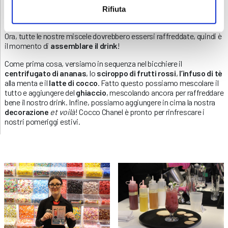
Rifiuta
Ora, tutte le nostre miscele dovrebbero essersi raffreddate, quindi è
il momento di
assemblare il drink
!
Come prima cosa, versiamo in sequenza nel bicchiere il
centrifugato di ananas
, lo
sciroppo di frutti rossi
,
l’infuso di tè
alla menta e il
latte di cocco
. Fatto questo possiamo mescolare il
tutto e aggiungere del
ghiaccio
, mescolando ancora per raffreddare
bene il nostro drink. Infine, possiamo aggiungere in cima la nostra
decorazione
et voilà
! Cocco Chanel è pronto per rinfrescare i
nostri pomeriggi estivi.