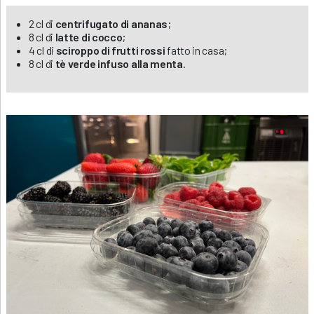
2 cl di
centrifugato di ananas
;
8 cl di
latte di cocco
;
4 cl di
sciroppo di frutti rossi
fatto in casa;
8 cl di
tè verde infuso alla menta
.