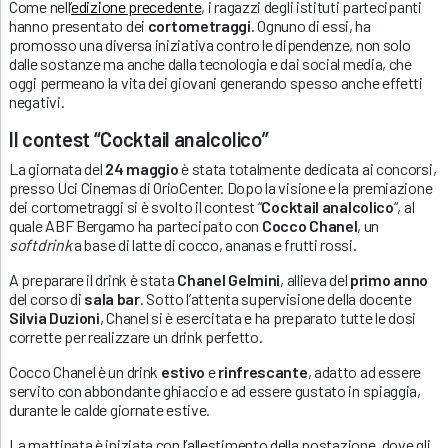
Come nell’
edizione precedente
, i ragazzi degli istituti partecipanti
hanno presentato dei
cortometraggi
. Ognuno di essi, ha
promosso una diversa iniziativa contro le dipendenze, non solo
dalle sostanze ma anche dalla tecnologia e dai social media, che
oggi permeano la vita dei giovani generando spesso anche effetti
negativi.
Il contest “Cocktail analcolico”
La giornata del
24 maggio
è stata totalmente dedicata ai concorsi,
presso Uci Cinemas di OrioCenter. Dopo la visione e la premiazione
dei cortometraggi si è svolto il contest “
Cocktail analcolico
“, al
quale ABF Bergamo ha partecipato con
Cocco Chanel
, un
softdrink
a base di latte di cocco, ananas e frutti rossi.
A preparare il drink è stata
Chanel
Gelmini
, allieva del
primo anno
del corso di
sala bar
. Sotto l’attenta supervisione della docente
Silvia Duzioni
, Chanel si è esercitata e ha preparato tutte le dosi
corrette per realizzare un drink perfetto.
Cocco Chanel è un drink
estivo
e
rinfrescante
, adatto ad essere
servito con abbondante ghiaccio e ad essere gustato in spiaggia,
durante le calde giornate estive.
La mattinata è iniziata con l’allestimento della postazione, dove gli