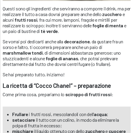
Questi sono gli ingredienti che serviranno a comporre il drink, ma per
realizzare il tutto a casa dovrai preparare anche dello
zucchero
e
alcuni
frutti rossi
, fra cui more, lamponi, fragole e mirtilli per
realizzare lo sciroppo; inoltre ti serviranno delle
foglie di menta
e
un paio di bustine di
tè verde
.
Se vorrai poi dedicarti anche alla
decorazione
, da gustare fra un
sorso e l’altro, ti occorrerà preparare anche un paio di
marshmallow tondi
, di dimensioni abbastanza generose; uno
stuzzicadenti e alcune
foglie di ananas
, che potrai prelevare
direttamente dal frutto che dovrai centrifugare (o frullare).
Se hai preparato tutto, iniziamo!
La ricetta di “Cocco Chanel” – preparazione
Come prima cosa, prepariamo lo
sciroppo di frutti rossi
:
Frullare
i frutti rossi, mescolandoli con dell’
acqua
;
setacciare
il tutto con un colino, in modo da eliminare la
polpa di frutta in eccesso;
mischiare
il liquido ottenuto con dello
zucchero
e
cuocere