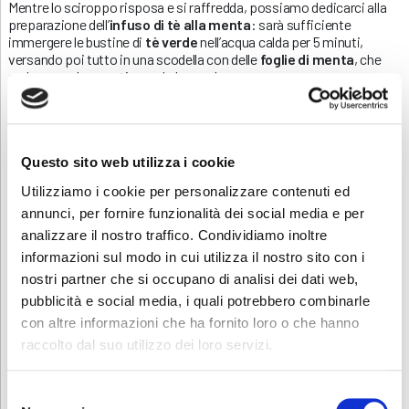
Mentre lo sciroppo risposa e si raffredda, possiamo dedicarci alla
preparazione dell’
infuso di tè alla menta
: sarà sufficiente
immergere le bustine di
tè verde
nell’acqua calda per 5 minuti,
versando poi tutto in una scodella con delle
foglie di menta
, che
andranno ad aromatizzare la bevanda.
Questo sito web utilizza i cookie
Utilizziamo i cookie per personalizzare contenuti ed
annunci, per fornire funzionalità dei social media e per
analizzare il nostro traffico. Condividiamo inoltre
informazioni sul modo in cui utilizza il nostro sito con i
nostri partner che si occupano di analisi dei dati web,
pubblicità e social media, i quali potrebbero combinarle
con altre informazioni che ha fornito loro o che hanno
raccolto dal suo utilizzo dei loro servizi.
Per quanto riguarda il
centrifugato di ananas
, se a casa non
Selezione
disponi di una centrifuga alimentare puoi optare per utilizzare un