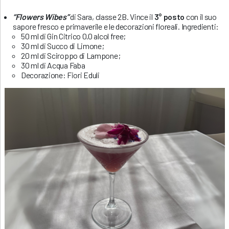
“Flowers Wibes”
di Sara, classe 2B. Vince il
3° posto
con il suo
sapore fresco e primaverile e le decorazioni floreali. Ingredienti:
50 ml di Gin Citrico 0.0 alcol free;
30 ml di Succo di Limone;
20 ml di Sciroppo di Lampone;
30 ml di Acqua Faba
Decorazione: Fiori Eduli