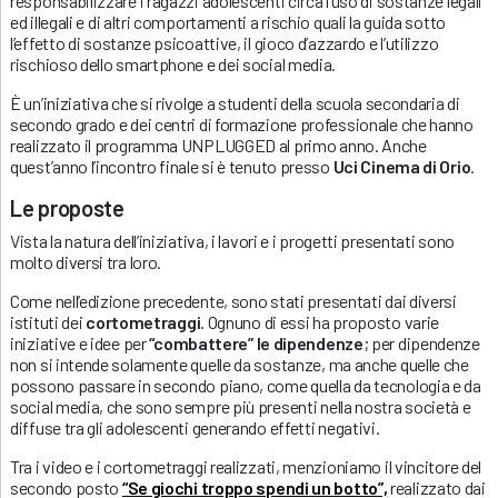
responsabilizzare i ragazzi adolescenti circa l’uso di sostanze legali
ed illegali e di altri comportamenti a rischio quali la guida sotto
l’effetto di sostanze psicoattive, il gioco d’azzardo e l’utilizzo
rischioso dello smartphone e dei social media.
È un’iniziativa che si rivolge a studenti della scuola secondaria di
secondo grado e dei centri di formazione professionale che hanno
realizzato il programma UNPLUGGED al primo anno. Anche
quest’anno l’incontro finale si è tenuto presso
Uci Cinema di Orio
.
Le proposte
Vista la natura dell’iniziativa, i lavori e i progetti presentati sono
molto diversi tra loro.
Come nell’edizione precedente, sono stati presentati dai diversi
istituti dei
cortometraggi
. Ognuno di essi ha proposto varie
iniziative e idee per
“combattere” le dipendenze
; per dipendenze
non si intende solamente quelle da sostanze, ma anche quelle che
possono passare in secondo piano, come quella da tecnologia e da
social media, che sono sempre più presenti nella nostra società e
diffuse tra gli adolescenti generando effetti negativi.
Tra i video e i cortometraggi realizzati, menzioniamo il vincitore del
secondo posto
“Se giochi troppo spendi un botto”,
realizzato dai