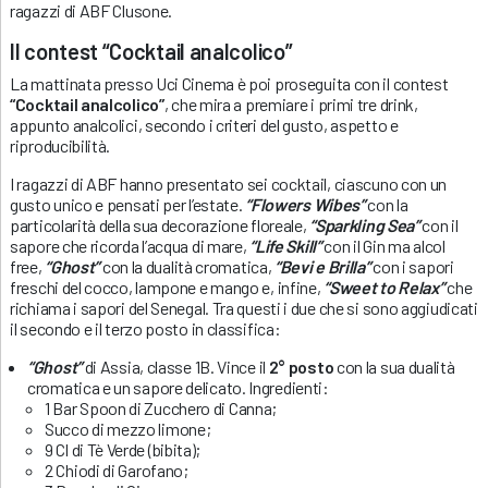
ragazzi di ABF Clusone.
Il contest “Cocktail analcolico”
La mattinata presso Uci Cinema è poi proseguita con il contest
“Cocktail analcolico”
, che mira a premiare i primi tre drink,
appunto analcolici, secondo i criteri del gusto, aspetto e
riproducibilità.
I ragazzi di ABF hanno presentato sei cocktail, ciascuno con un
gusto unico e pensati per l’estate.
“Flowers Wibes”
con la
particolarità della sua decorazione floreale,
“Sparkling Sea”
con il
sapore che ricorda l’acqua di mare,
“Life Skill”
con il Gin ma alcol
free,
“Ghost”
con la dualità cromatica,
“Bevi e Brilla”
con i sapori
freschi del cocco, lampone e mango e, infine,
“Sweet to Relax”
che
richiama i sapori del Senegal. Tra questi i due che si sono aggiudicati
il secondo e il terzo posto in classifica:
“Ghost”
di Assia, classe 1B. Vince il
2° posto
con la sua dualità
cromatica e un sapore delicato. Ingredienti:
1 Bar Spoon di Zucchero di Canna;
Succo di mezzo limone;
9 Cl di Tè Verde (bibita);
2 Chiodi di Garofano;