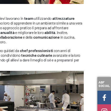
lievi lavorano in
team
utilizzando
attrezzature
o loro di apprendere in un ambiente simile a una vera
o approccio pratico li prepara ad affrontare
anualità
e migliorare le loro
abilità
. Inoltre,
ollaborazione
e della
comunicazione
in cucina,
voro.
ono guidati da
chef professionisti
con anni di
i condividono
tecniche culinarie
avanzate e la loro
do gli allievi a dare il meglio di sé e a prepararsi per
ABF
SOCIAL