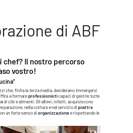
torazione di ABF
i chef? Il nostro percorso
aso vostro!
cucina”
azzi che, finita la terza media, desiderano immergersi
. Mira a formare
professionisti
capaci di gestire tutte
io
di cibi e alimenti. Gli allievi, infatti, acquisiscono
parazione, nella cottura e nel servizio di
piatti e
con un forte senso di
organizzazione
e rispettando le