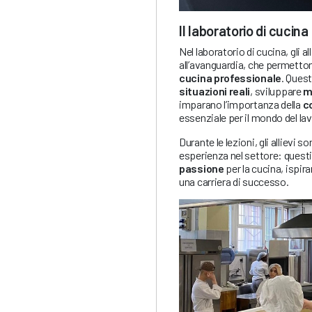
Il laboratorio di cucina
Nel laboratorio di cucina, gli al
all’avanguardia, che permetton
cucina professionale
. Quest
situazioni reali
, sviluppare
m
imparano l’importanza della
c
essenziale per il mondo del la
Durante le lezioni, gli allievi s
esperienza nel settore: quest
passione
per la cucina, ispiran
una carriera di successo.