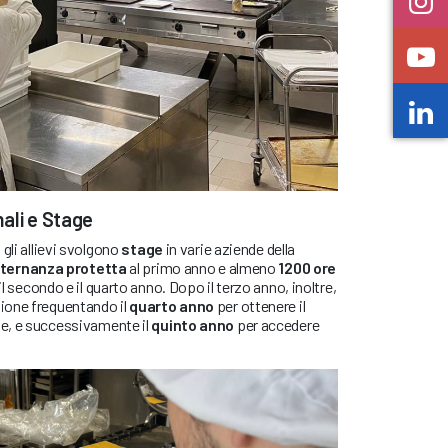
ali e Stage
gli allievi svolgono
stage
in varie aziende della
alternanza protetta
al primo anno e almeno
1200 ore
il secondo e il quarto anno. Dopo il terzo anno, inoltre,
ione frequentando il
quarto anno
per ottenere il
e, e successivamente il
quinto anno
per accedere