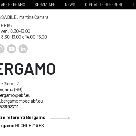
ABF BERGAMO
SERVIZI ABF
NEWS
CONTATTI E REFERENTI
L
ABILE: Martina Carrara
ERIA:
. ven. 8.30-13.00
. 8.30-13.00 e 14.00-16.00
ERGAMO
e Gleno, 2
ergamo (BG)
ergamo@abf.eu
.bergamo@pec.abf.eu
53693711
i e referenti Bergamo
ergamo
GOOGLE MAPS