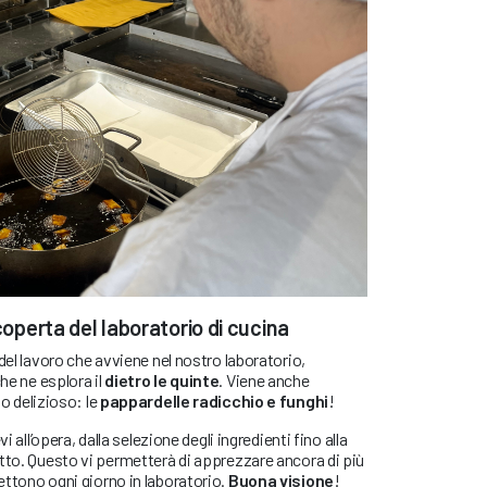
scoperta del laboratorio di cucina
del lavoro che avviene nel nostro laboratorio,
he ne esplora il
dietro le quinte
. Viene anche
to delizioso: le
pappardelle radicchio e funghi
!
i all’opera, dalla selezione degli ingredienti fino alla
tto. Questo vi permetterà di apprezzare ancora di più
ttono ogni giorno in laboratorio.
Buona visione
!