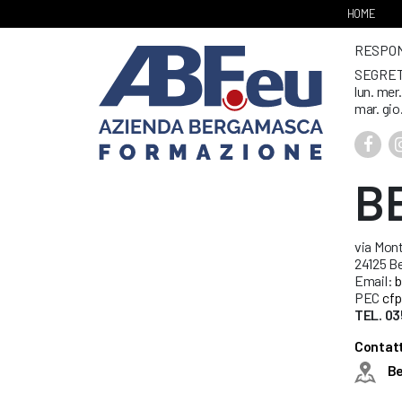
HOME
RESPONS
SEGRET
lun. mer
mar. gio
B
via Mont
24125 B
Email:
b
PEC
cfp
TEL. 03
Contatt
B