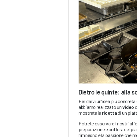
Dietro le quinte: alla 
Per darvi un’idea più concreta 
abbiamo realizzato un
video
c
mostrata la
ricetta
di un piat
Potrete osservare i nostri alliev
preparazione e cottura del pia
l’impegno e la passione che me