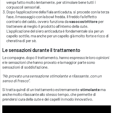
venga fatto molto lentamente, per stimolare bene tutti i
corpuscoli sensoriali.
Dopo l’applicazione della fiala anticaduta, si procede con la terza
fase, il massaggio con la bowl fredda. Il freddo fa l’effetto
contrario del caldo, ovvero funziona da
vasocostrittore
per
trattenere al meglio il prodotto all’interno della cute.
L’applicazione del siero anticaduta è fondamentale sia per un
capello sottile, ma anche per un capello già molto forte e ricco di
cheratina di per sè.
Le sensazioni durante il trattamento
Le compagne, dopo il trattamento, hanno espresso le loro opinioni
e le sensazioni che hanno provato e la maggior parte sono
sensazioni di soddisfazione.
“Ho provato una sensazione stimolante e rilassante, con un
senso di fresco”
.
Si tratta quindi di un trattamento estremamente
stimolante
ma
anche molto rilassante allo stesso tempo, che permette di
prendersi cura della cute e dei capelli in modo innovativo.