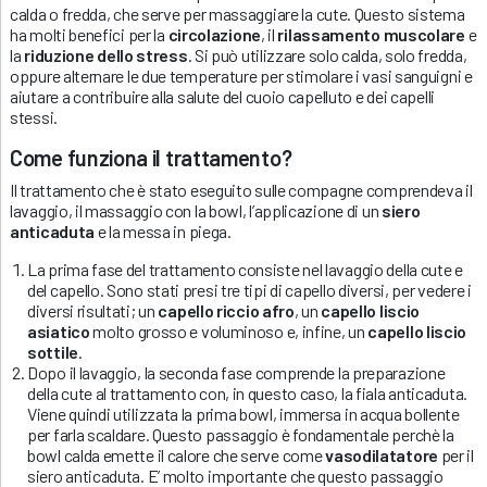
calda o fredda, che serve per massaggiare la cute. Questo sistema
ha molti benefici per la
circolazione
, il
rilassamento muscolare
e
la
riduzione dello stress
. Si può utilizzare solo calda, solo fredda,
oppure alternare le due temperature per stimolare i vasi sanguigni e
aiutare a contribuire alla salute del cuoio capelluto e dei capelli
stessi.
Come funziona il trattamento?
Il trattamento che è stato eseguito sulle compagne comprendeva il
lavaggio, il massaggio con la bowl, l’applicazione di un
siero
anticaduta
e la messa in piega.
La prima fase del trattamento consiste nel lavaggio della cute e
del capello. Sono stati presi tre tipi di capello diversi, per vedere i
diversi risultati; un
capello riccio afro
, un
capello liscio
asiatico
molto grosso e voluminoso e, infine, un
capello liscio
sottile
.
Dopo il lavaggio, la seconda fase comprende la preparazione
della cute al trattamento con, in questo caso, la fiala anticaduta.
Viene quindi utilizzata la prima bowl, immersa in acqua bollente
per farla scaldare. Questo passaggio è fondamentale perchè la
bowl calda emette il calore che serve come
vasodilatatore
per il
siero anticaduta. E’ molto importante che questo passaggio