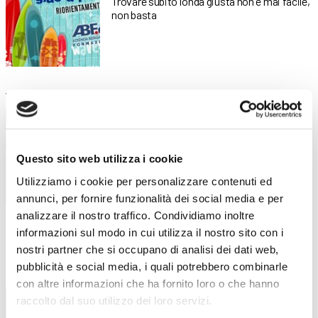
Trovare subito l’onda giusta non è mai facile,
non basta
I biscotti dei Mini stage
7 Novembre 2022
Mettiti all’opera con noi di ABF e sforna una
deliziosa
Questo sito web utilizza i cookie
Utilizziamo i cookie per personalizzare contenuti ed
annunci, per fornire funzionalità dei social media e per
analizzare il nostro traffico. Condividiamo inoltre
Libri di testo – AF26-27
28 Luglio 2026
informazioni sul modo in cui utilizza il nostro sito con i
nostri partner che si occupano di analisi dei dati web,
Tutti i libri di testo necessari per il prossimo
pubblicità e social media, i quali potrebbero combinarle
Anno
con altre informazioni che ha fornito loro o che hanno
raccolto dal suo utilizzo dei loro servizi.