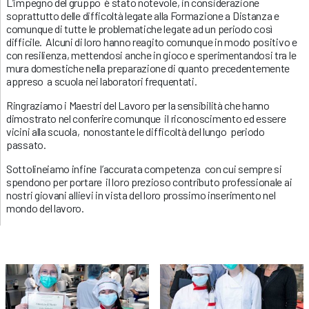
L’impegno del gruppo è stato notevole, in considerazione
soprattutto delle difficoltà legate alla Formazione a Distanza e
comunque di tutte le problematiche legate ad un periodo così
difficile. Alcuni di loro hanno reagito comunque in modo positivo e
con resilienza, mettendosi anche in gioco e sperimentandosi tra le
mura domestiche nella preparazione di quanto precedentemente
appreso a scuola nei laboratori frequentati.
Ringraziamo i Maestri del Lavoro per la sensibilità che hanno
dimostrato nel conferire comunque il riconoscimento ed essere
vicini alla scuola, nonostante le difficoltà del lungo periodo
passato.
Sottolineiamo infine l’accurata competenza con cui sempre si
spendono per portare il loro prezioso contributo professionale ai
nostri giovani allievi in vista del loro prossimo inserimento nel
mondo del lavoro.