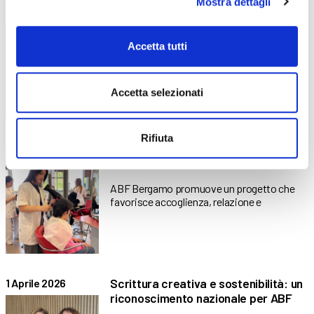
Mostra dettagli
Corrispondenze: sul mettersi in
15 Maggio 2026
ascolto
Accetta tutti
Uno spettacolo teatrale nato dall’ascolto,
dalla scrittura e dalla collaborazione
Accetta selezionati
Rifiuta
Un’esperienza di cura e inclusione tra
24 Aprile 2026
allievi e territorio
ABF Bergamo promuove un progetto che
favorisce accoglienza, relazione e
Scrittura creativa e sostenibilità: un
1 Aprile 2026
riconoscimento nazionale per ABF