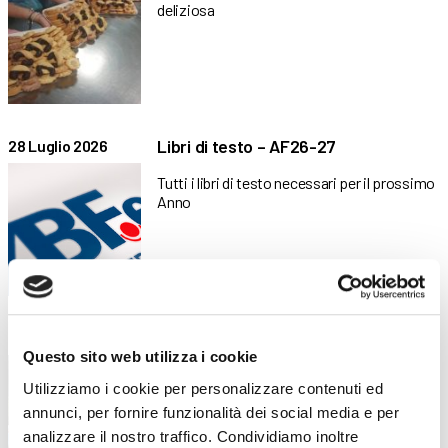
deliziosa
Libri di testo – AF26-27
28 Luglio 2026
Tutti i libri di testo necessari per il prossimo
Anno
“Sulla bar… retta via!”: la proposta di
4 Giugno 2026
ABF per la Bike Future Challenge
Questo sito web utilizza i cookie
Utilizziamo i cookie per personalizzare contenuti ed
Gli allievi del PPD di ABF hanno ideato una
annunci, per fornire funzionalità dei social media e per
barretta
analizzare il nostro traffico. Condividiamo inoltre