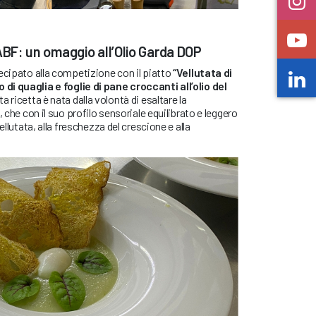
di ABF: un omaggio all’Olio Garda DOP
ecipato alla competizione con il piatto
“Vellutata di
i quaglia e foglie di pane croccanti all’olio del
ta ricetta è nata dalla volontà di esaltare la
, che con il suo profilo sensoriale equilibrato e leggero
ellutata, alla freschezza del crescione e alla