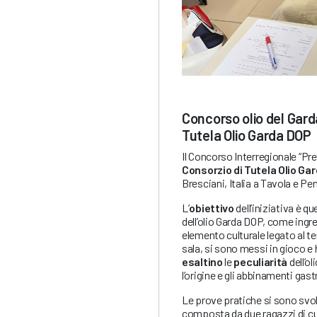
Concorso olio del Garda
Tutela Olio Garda DOP
Il Concorso Interregionale “Pr
Consorzio di Tutela Olio Ga
Bresciani, Italia a Tavola e Pen
L’
obiettivo
dell’iniziativa è q
dell’olio Garda DOP, come ingre
elemento culturale legato al ter
sala, si sono messi in gioco e 
esaltino
le
peculiarità
dell’o
l’origine e gli abbinamenti gas
Le prove pratiche si sono svo
composta da due ragazzi di cuc