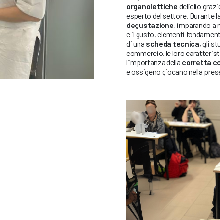
organolettiche
dell’olio gra
esperto del settore. Durante la
degustazione
, imparando a ri
e il gusto, elementi fondamenta
di una
scheda tecnica
, gli s
commercio, le loro caratteris
l’importanza della
corretta c
e ossigeno giocano nella prese