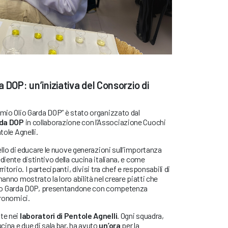
 DOP: un’iniziativa del Consorzio di
emio Olio Garda DOP” è stato organizzato dal
rda DOP
in collaborazione con l’Associazione Cuochi
tole Agnelli.
uello di educare le nuove generazioni sull’importanza
diente distintivo della cucina italiana, e come
ritorio. I partecipanti, divisi tra chef e responsabili di
hanno mostrato la loro abilità nel creare piatti che
lio Garda DOP, presentandone con competenza
tronomici.
lte nei
laboratori di Pentole Agnelli
. Ogni squadra,
ina e due di sala bar, ha avuto
un’ora
per la