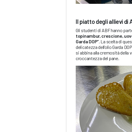
Il piatto degli allievi 
Gli studenti di ABF hanno part
topinambur, crescione, uovo d
Garda DOP”
. La scelta di ques
delicatezza dell’olio Garda DOP
si abbina alla cremosità della v
croccantezza del pane.