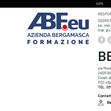
HOME
RESPONS
SEGRET
lun. mer
mar. gio
B
via Mont
24125 B
Email:
b
PEC
cfp
TEL. 03
Contatt
B