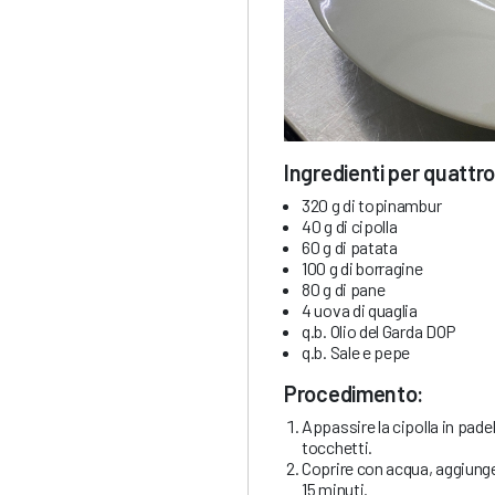
Ingredienti per quattro
320 g di topinambur
40 g di cipolla
60 g di patata
100 g di borragine
80 g di pane
4 uova di quaglia
q.b. Olio del Garda DOP
q.b. Sale e pepe
Procedimento:
Appassire la cipolla in padel
tocchetti.
Coprire con acqua, aggiunge
15 minuti.