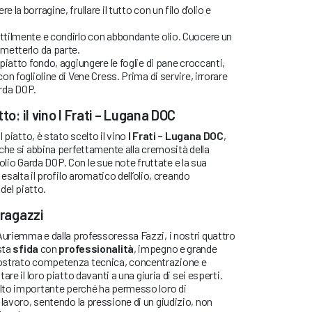
 la borragine, frullare il tutto con un filo d’olio e
ottilmente e condirlo con abbondante olio. Cuocere un
 metterlo da parte.
 piatto fondo, aggiungere le foglie di pane croccanti,
con foglioline di Vene Cress. Prima di servire, irrorare
rda DOP.
o: il vino I Frati – Lugana DOC
 piatto, è stato scelto il vino
I Frati – Lugana DOC
,
che si abbina perfettamente alla cremosità della
l’olio Garda DOP. Con le sue note fruttate e la sua
esalta il profilo aromatico dell’olio, creando
del piatto.
 ragazzi
riemma e dalla professoressa Fazzi, i nostri quattro
sta
sfida
con
professionalità
, impegno e grande
ostrato competenza tecnica, concentrazione e
re il loro piatto davanti a una giuria di sei esperti.
lto importante perché ha permesso loro di
avoro, sentendo la pressione di un giudizio, non