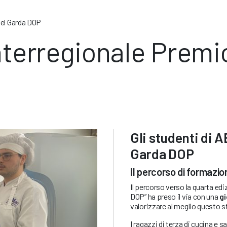
del Garda DOP
terregionale Premio
Gli studenti di A
Garda DOP
Il percorso di formazion
Il percorso verso la quarta ed
DOP” ha preso il via con una
gi
valorizzare al meglio questo st
I ragazzi di terza di cucina e 