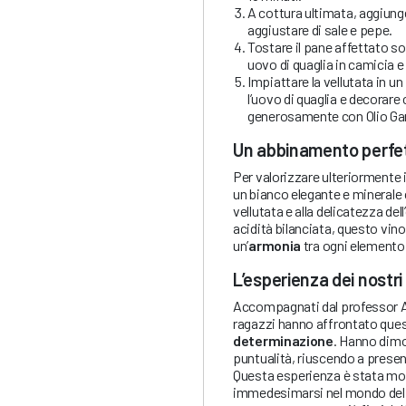
A cottura ultimata, aggiungere
aggiustare di sale e pepe.
Tostare il pane affettato s
uovo di quaglia in camicia e
Impiattare la vellutata in un
l’uovo di quaglia e decorare 
generosamente con Olio Ga
Un abbinamento perfett
Per valorizzare ulteriormente il
un bianco elegante e minerale 
vellutata e alla delicatezza del
acidità bilanciata, questo vino 
un’
armonia
tra ogni elemento 
L’esperienza dei nostri
Accompagnati dal professor Au
ragazzi hanno affrontato que
determinazione
. Hanno dim
puntualità, riuscendo a presenta
Questa esperienza è stata mo
immedesimarsi nel mondo del l