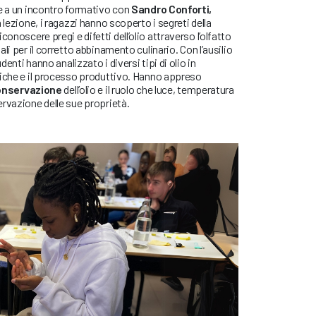
zie a un incontro formativo con
Sandro Conforti,
 lezione, i ragazzi hanno scoperto i segreti della
conoscere pregi e difetti dell’olio attraverso l’olfatto
li per il corretto abbinamento culinario. Con l’ausilio
tudenti hanno analizzato i diversi tipi di olio in
tiche e il processo produttivo. Hanno appreso
onservazione
dell’olio e il ruolo che luce, temperatura
rvazione delle sue proprietà.