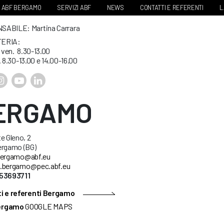
ABF BERGAMO
SERVIZI ABF
NEWS
CONTATTI E REFERENTI
L
ABILE: Martina Carrara
ERIA:
. ven. 8.30-13.00
. 8.30-13.00 e 14.00-16.00
ERGAMO
e Gleno, 2
ergamo (BG)
ergamo@abf.eu
.bergamo@pec.abf.eu
53693711
i e referenti Bergamo
ergamo
GOOGLE MAPS