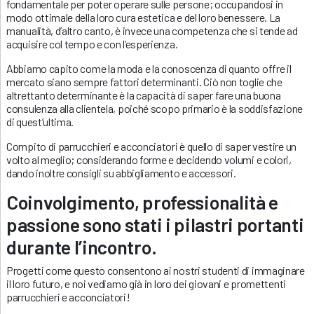
fondamentale per poter operare sulle persone; occupandosi in
modo ottimale della loro cura estetica e del loro benessere. La
manualità, d’altro canto, è invece una competenza che si tende ad
acquisire col tempo e con l’esperienza.
Abbiamo capito come la moda e la conoscenza di quanto offre il
mercato siano sempre fattori determinanti. Ciò non toglie che
altrettanto determinante è la capacità di saper fare una buona
consulenza alla clientela, poiché scopo primario è la soddisfazione
di quest’ultima.
Compito di parrucchieri e acconciatori è quello di saper vestire un
volto al meglio; considerando forme e decidendo volumi e colori,
dando inoltre consigli su abbigliamento e accessori.
Coinvolgimento, professionalità e
passione sono stati i pilastri portanti
durante l’incontro.
Progetti come questo consentono ai nostri studenti di immaginare
il loro futuro, e noi vediamo già in loro dei giovani e promettenti
parrucchieri e acconciatori!