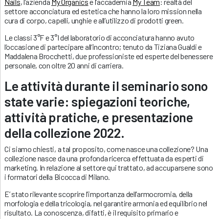
Nails
, l’azienda
My Organics
e l’accademia
My Team
: realtà del
settore acconciatura ed estetica che hanno la loro mission nella
cura di corpo, capelli, unghie e all’utilizzo di prodotti green.
Le classi 3°F e 3°I del laboratorio di acconciatura hanno avuto
l’occasione di partecipare all’incontro; tenuto da Tiziana Gualdi e
Maddalena Brocchetti, due professioniste ed esperte del benessere
personale, con oltre 20 anni di carriera.
Le attività durante il seminario sono
state varie: spiegazioni teoriche,
attività pratiche, e presentazione
della collezione 2022.
Ci siamo chiesti, a tal proposito, come nasce una collezione? Una
collezione nasce da una profonda ricerca effettuata da esperti di
marketing. In relazione al settore qui trattato, ad accuparsene sono
i formatori della Bicocca di Milano.
E’ stato rilevante scoprire l’importanza dell’armocromia, della
morfologia e della tricologia, nel garantire armonia ed equilibrio nel
risultato. La conoscenza, difatti, è il requisito primario e