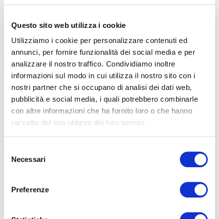
Orientamento ABF Bergamo: scegli
30 Maggio 2023
Questo sito web utilizza i cookie
l’onda perfetta per te!
Utilizziamo i cookie per personalizzare contenuti ed
Trovare subito l’onda giusta non è mai facile,
annunci, per fornire funzionalità dei social media e per
non basta
analizzare il nostro traffico. Condividiamo inoltre
informazioni sul modo in cui utilizza il nostro sito con i
nostri partner che si occupano di analisi dei dati web,
pubblicità e social media, i quali potrebbero combinarle
con altre informazioni che ha fornito loro o che hanno
I biscotti dei Mini stage
7 Novembre 2022
raccolto dal suo utilizzo dei loro servizi.
Mettiti all’opera con noi di ABF e sforna una
deliziosa
Selezione
Necessari
del
consenso
Preferenze
Libri di testo – AF26-27
28 Luglio 2026