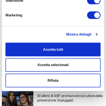
Statistiche
Tutti i libri di testo necessari per il prossimo
Anno
Marketing
Mostra dettagli
“Sulla bar… retta via!”: la proposta di
4 Giugno 2026
ABF per la Bike Future Challenge
Accetta tutti
Gli allievi del PPD di ABF hanno ideato una
barretta
Accetta selezionati
Rifiuta
Insieme contro le dipendenze
26 Maggio 2026
Gli allievi di ABF promuovono la cultura della
prevenzione Unplugged: