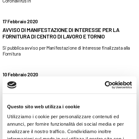
Coronavirus in
17 Febbraio 2020
AVVISO DI MANIFESTAZIONE DI INTERESSE PER LA
FORNITURA DI CENTRO DI LAVORO E TORNIO
Si pubblica avviso per Manifestazione di Interesse finalizzata alla
Fornitura
10 Febbraio 2020
“La polis che vorrei”: la Provincia di Bergamo vince il
bando “Azione province e giovani” di UPI
La Provincia di Bergamo è tra i vincitori del bando
Questo sito web utilizza i cookie
Utilizziamo i cookie per personalizzare contenuti ed
5 Febbraio 2020
annunci, per fornire funzionalità dei social media e per
MANIFESTAZIONE DI INTERESSE PER L’AFFIDAMENTO DI
analizzare il nostro traffico. Condividiamo inoltre
SERVIZI DI RETE E CONNETTIVITA’ DATI DELLE SEDI DI
informazioni sul modo in cui utilizza il nostro sito con i