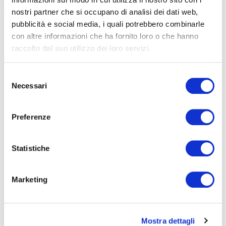
AZIENDA BERGAMASCA FORMAZIONE (ABF)
nostri partner che si occupano di analisi dei dati web,
pubblicità e social media, i quali potrebbero combinarle
Si pubblica avviso per la Manifestazione di Interesse
con altre informazioni che ha fornito loro o che hanno
raccolto dal suo utilizzo dei loro servizi.
7 Gennaio 2020
ISCRIZIONI PRIMO ANNO FORMATIVO 2020/2021
Selezione
Necessari
del
Si informa che le iscrizioni per il primo anno Anno
consenso
Preferenze
28 Novembre 2019
Indagine esplorativa per l’affidamento dei servizi
assicurativi
Statistiche
Si pubblica di seguito la documentazione richiesta ai fini della
Marketing
20 Novembre 2019
I licei la fanno da padrone ma il territorio chiede figure
Mostra dettagli
professionali