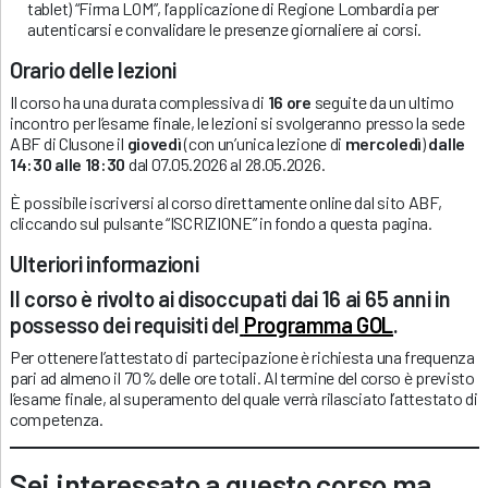
tablet) “Firma LOM”, l’applicazione di Regione Lombardia per
autenticarsi e convalidare le presenze giornaliere ai corsi.
Orario delle lezioni
Il corso ha una durata complessiva di
16 ore
seguite da un ultimo
incontro per l’esame finale, le lezioni si svolgeranno presso la sede
ABF di Clusone il
giovedì
(con un’unica lezione di
mercoledì
)
dalle
14:30 alle 18:30
dal 07.05.2026 al 28.05.2026.
È possibile iscriversi al corso direttamente online dal sito ABF,
cliccando sul pulsante “ISCRIZIONE” in fondo a questa pagina.
Ulteriori informazioni
Il corso è rivolto ai disoccupati dai 16 ai 65 anni in
possesso dei requisiti del
Programma GOL
.
Per ottenere l’attestato di partecipazione è richiesta una frequenza
pari ad almeno il 70% delle ore totali. Al termine del corso è previsto
l’esame finale, al superamento del quale verrà rilasciato l’attestato di
competenza.
Sei interessato a questo corso ma