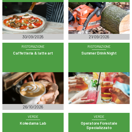
30/09/2026
21/09/2026
RISTORAZIONE
RISTORAZIONE
Caffetteria & latte art
Summer Drink Night
26/10/2026
VERDE
VERDE
Kokedama Lab
Operatore Forestale
Specializzato