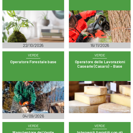
22/10/2026
16/11/2026
VERDE
VERDE
Operatore Forestale base
Operatore delle Lavorazioni
Casearie (Casaro) – Base
04/09/2026
VERDE
VERDE
Manutentore del Verde
Interventi Assistiti con gli