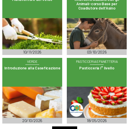
Animali-corso Base per
Coadiutore dell’Asino
10/11/2026
03/10/2026
VERDE
PASTICCERIA E PANETTERIA
Introduzione alla Caseficazione
Pasticceria I° livello
20/10/2026
18/05/2026