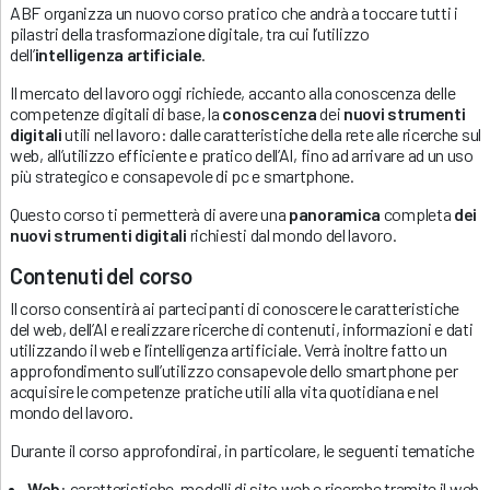
ABF organizza un nuovo corso pratico che andrà a toccare tutti i
pilastri della trasformazione digitale, tra cui l’utilizzo
dell’
intelligenza artificiale
.
Il mercato del lavoro oggi richiede, accanto alla conoscenza delle
competenze digitali di base, la
conoscenza
dei
nuovi strumenti
digitali
utili nel lavoro: dalle caratteristiche della rete alle ricerche sul
web, all’utilizzo efficiente e pratico dell’AI, fino ad arrivare ad un uso
più strategico e consapevole di pc e smartphone.
Questo corso ti permetterà di avere una
panoramica
completa
dei
nuovi strumenti digitali
richiesti dal mondo del lavoro.
Contenuti del corso
Il corso consentirà ai partecipanti di conoscere le caratteristiche
del web, dell’AI e realizzare ricerche di contenuti, informazioni e dati
utilizzando il web e l’intelligenza artificiale. Verrà inoltre fatto un
approfondimento sull’utilizzo consapevole dello smartphone per
acquisire le competenze pratiche utili alla vita quotidiana e nel
mondo del lavoro.
Durante il corso approfondirai, in particolare, le seguenti tematiche
Web
: caratteristiche, modelli di sito web e ricerche tramite il web