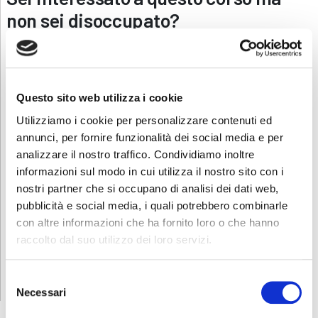
non sei disoccupato?
Contattaci
, saremo lieti di presentarti la nostra offerta formativa
dedicata.
Contatti
Questo sito web utilizza i cookie
Per avere ulteriori informazioni sul corso non esitate a contattarci
Utilizziamo i cookie per personalizzare contenuti ed
al numero 034622808 o alla seguente mail
lavoro.clusone@abf.eu
.
annunci, per fornire funzionalità dei social media e per
analizzare il nostro traffico. Condividiamo inoltre
Scarica e condividi la locandina!
informazioni sul modo in cui utilizza il nostro sito con i
INFORMATIVA RELATIVA AL CONTRATTO
nostri partner che si occupano di analisi dei dati web,
pubblicità e social media, i quali potrebbero combinarle
con altre informazioni che ha fornito loro o che hanno
raccolto dal suo utilizzo dei loro servizi.
ISCRIZIONE
Selezione
Necessari
del
consenso