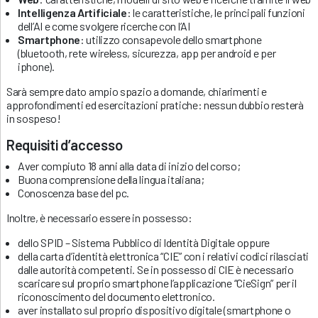
Intelligenza Artificiale
: le caratteristiche, le principali funzioni
dell’AI e come svolgere ricerche con l’AI
Smartphone
: utilizzo consapevole dello smartphone
(bluetooth, rete wireless, sicurezza, app per android e per
iphone).
Sarà sempre dato ampio spazio a domande, chiarimenti e
approfondimenti ed esercitazioni pratiche: nessun dubbio resterà
in sospeso!
Requisiti d’accesso
Aver compiuto 18 anni alla data di inizio del corso;
Buona comprensione della lingua italiana;
Conoscenza base del pc.
Inoltre, è necessario essere in possesso:
dello SPID – Sistema Pubblico di Identità Digitale oppure
della carta d’identità elettronica “CIE” con i relativi codici rilasciati
dalle autorità competenti. Se in possesso di CIE è necessario
scaricare sul proprio smartphone l’applicazione “CieSign” per il
riconoscimento del documento elettronico.
aver installato sul proprio dispositivo digitale (smartphone o