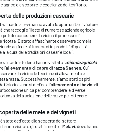
 agricole e scoprire le eccellenze del territorio.
perta delle produzioni casearie
ta, i nostri allievi hanno avuto l’opportunità di visitare
ltà che raccoglie il latte di numerose aziende agricole
nno potuto conoscere da vicino il processo di
 e ricotta. È stato affascinante osservare come la
iende agricole si trasformi in prodotti di qualità,
 alla cura delle tradizioni casearie locali.
, i nostri studenti hanno visitato l’
azienda agricola
ell’
allevamento di capre di razza Saanen
. Qui
sservare da vicino le tecniche di allevamento e
questa razza. Successivamente, siamo stati ospiti
i
a Colorina, che si dedica all’
allevamento di bovini di
 un’occasione unica per comprendere le diverse
portanza della selezione delle razze per ottenere
coperta delle mele e dei vigneti
 è stata dedicata alla scoperta del settore
i hanno visitato gli stabilimenti di
Melavi
, dove hanno