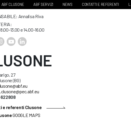
ABF CLUSONE
ABF SERVIZI
NEWS
CONTATTI E REFERENTI
L
ABILE: Annalisa Riva
ERIA:
. 8.00-13.00 e 14.00-16.00
LUSONE
arigo, 27
lusone (BG)
lusone@abf.eu
.clusone@pec.abf.eu
34622808
i e referenti Clusone
usone
GOOGLE MAPS