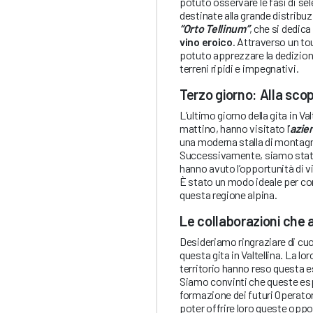
potuto osservare le fasi di se
destinate alla grande distribuz
“Orto Tellinum”
, che si dedica
vino eroico
. Attraverso un tou
potuto apprezzare la dedizione
terreni ripidi e impegnativi.
Terzo giorno: Alla scop
L’ultimo giorno della gita in Val
mattino, hanno visitato l’
azie
una moderna stalla di montagna
Successivamente, siamo stati
hanno avuto l’opportunità di vi
È stato un modo ideale per con
questa regione alpina.
Le collaborazioni che 
Desideriamo ringraziare di cuo
questa gita in Valtellina. La lo
territorio hanno reso questa e
Siamo convinti che queste es
formazione dei futuri Operator
poter offrire loro queste oppo