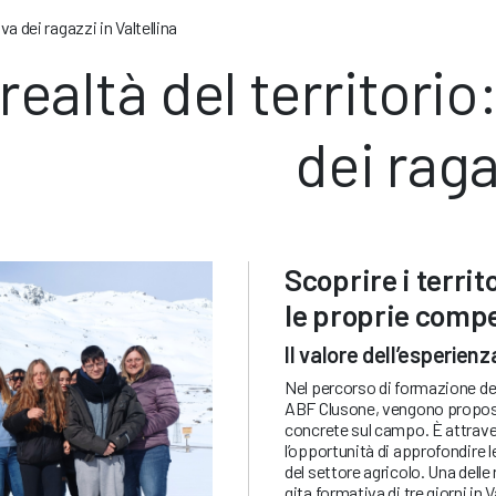
va dei ragazzi in Valtellina
ealtà del territorio
dei raga
Scoprire i territo
le proprie comp
Il valore dell’esperienz
Nel percorso di formazione de
ABF Clusone, vengono propost
concrete sul campo. È attrave
l’opportunità di approfondire 
del settore agricolo. Una dell
gita formativa di tre giorni in 