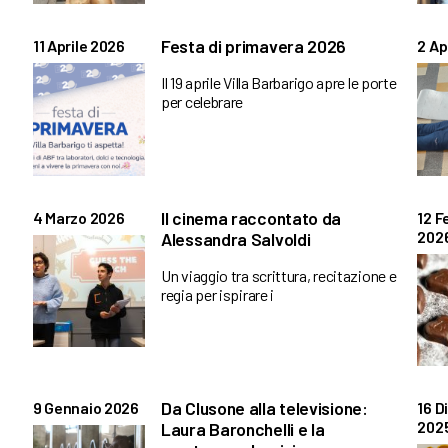
Festa di primavera 2026
11 Aprile 2026
2 Ap
Il 19 aprile Villa Barbarigo apre le porte
per celebrare
Il cinema raccontato da
4 Marzo 2026
12 F
202
Alessandra Salvoldi
Un viaggio tra scrittura, recitazione e
regia per ispirare i
Da Clusone alla televisione:
9 Gennaio 2026
16 
202
Laura Baronchelli e la