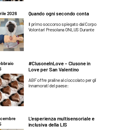
Quando ogni secondo conta
rile 2026
Il primo soccorso spiegato dal Corpo
Volontari Presolana ONLUS Durante
#ClusoneInLove – Clusone in
ebbraio
6
Love per San Valentino
ABF offre praline al cioccolato per gli
innamorati del paese:
L’esperienza multisensoriale e
Dicembre
5
inclusiva della LIS