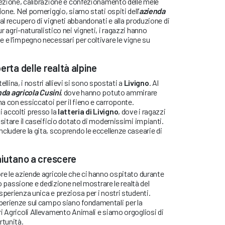
lezione, calibrazione e confezionamento delle mele
ione. Nel pomeriggio, siamo stati ospiti dell’
azienda
 al recupero di vigneti abbandonati e alla produzione di
r agri-naturalistico nei vigneti, i ragazzi hanno
 e l’impegno necessari per coltivare le vigne su
erta delle realtà alpine
tellina, i nostri allievi si sono spostati a
Livigno
. Al
nda agricola Cusini
, dove hanno potuto ammirare
 con essiccatoi per il fieno e carroponte.
 accolti presso la
latteria di Livigno
, dove i ragazzi
sitare il caseificio dotato di modernissimi impianti.
cludere la gita, scoprendo le eccellenze casearie di
aiutano a crescere
re le aziende agricole che ci hanno ospitato durante
ro passione e dedizione nel mostrare le realtà del
sperienza unica e preziosa per i nostri studenti.
perienze sul campo siano fondamentali per la
i Agricoli Allevamento Animali e siamo orgogliosi di
rtunità.