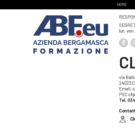
HOME
RESPONS
SEGRET
lun. ven
C
via Barb
24023 C
Email:
c
PEC
cfp
Tel. 0
Contatt
Cl