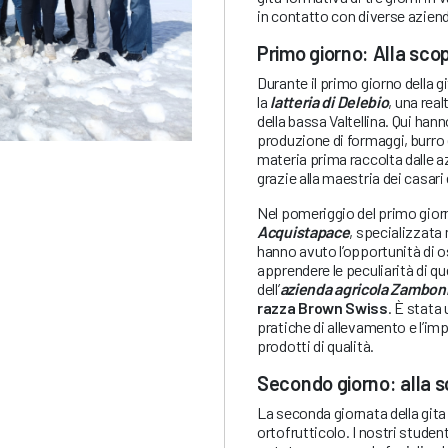
in contatto con diverse aziende
Primo giorno: Alla sco
Durante il primo giorno della gi
la
latteria di Delebio
, una rea
della bassa Valtellina. Qui ha
produzione di formaggi, burro
materia prima raccolta dalle az
grazie alla maestria dei casari e
Nel pomeriggio del primo giorno
Acquistapace
, specializzata n
hanno avuto l’opportunità di o
apprendere le peculiarità di 
dell’
azienda agricola Zambon
razza Brown Swiss
. È stata
pratiche di allevamento e l’im
prodotti di qualità.
Secondo giorno: alla s
La seconda giornata della gita
ortofrutticolo. I nostri student