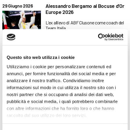
Alessandro Bergamo al Bocuse d’Or
29 Giugno 2026
Europe 2026
L’ex allievo di ABF Clusone come coach del
Team Italia
Questo sito web utilizza i cookie
Inseminazione strumentale: una
24 Giugno 2026
Utilizziamo i cookie per personalizzare contenuti ed
tecnica avanzata per la selezione
genetica delle api
annunci, per fornire funzionalità dei social media e per
analizzare il nostro traffico. Condividiamo inoltre
Due giornate di alta formazione dedicate
informazioni sul modo in cui utilizza il nostro sito con i
all’apicoltura professionale e alla
nostri partner che si occupano di analisi dei dati web,
pubblicità e social media, i quali potrebbero combinarle
con altre informazioni che ha fornito loro o che hanno
raccolto dal suo utilizzo dei loro servizi.
ABF ospita la cena del Lions Club
8 Giugno 2026
Clusone e Valle Seriana Superiore