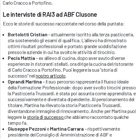
Carlo Cracco a Portofino.
Le interviste di RAI3 ad ABF Clusone
Ecco le storie di successo raccontate nel corso della puntata:
Bortolotti Cristian
– attualmente iscritto alla terza pasticceria,
sta sostenendo gli esami di qualifica. L’allievo ha dimostrato
ottimi risultati professionali e portato grande soddisfazione
presso le aziende in cui ha svolto le attività di tirocinio.
Pecis Mattia
– ex allievo di cucina, dopo aver avuto diverse
esperienze in ristoranti stellati, ora dirige la cucina del ristorante
di Carlo Cracco a Portofino. Puoi leggere la sua “storia di
successo” nel
nostro articolo
.
Oprandi Martina
– il suo percorso rappresenta il flusso ideale
della Formazione Professionale: dopo aver svolto tirocini presso
la Pasticceria Trussardi, è stata poi assunta come apprendista, e
successivamente è diventata dipendente. Al pensionamento del
titolare, Martina ha rilevato la storia Pasticceria Trussardi,
diventandone immagine di rinnovamento. Anche per Martina puoi
leggere la
storia di successo
che abbiamo raccontato qualche
tempo fa.
Giuseppe Pezzoni
e
Martina Carrara
– rispettivamente
presidente del Consiglio di Amministrazione di ABF e