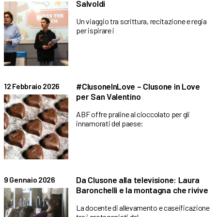
Salvoldi
Un viaggio tra scrittura, recitazione e regia
per ispirare i
#ClusoneInLove – Clusone in Love
12 Febbraio 2026
per San Valentino
ABF offre praline al cioccolato per gli
innamorati del paese:
Da Clusone alla televisione: Laura
9 Gennaio 2026
Baronchelli e la montagna che rivive
La docente di allevamento e caseificazione
tra i protagonisti del