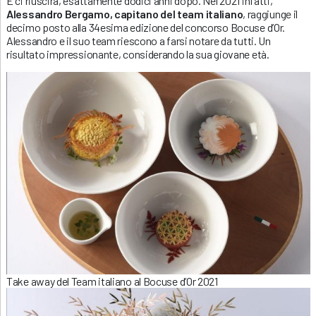
E ci riuscirà, esattamente dodici anni dopo. Nel 2021 infatti,
Alessandro Bergamo, capitano del team italiano
, raggiunge il
decimo posto alla 34esima edizione del concorso Bocuse d’Or.
Alessandro e il suo team riescono a farsi notare da tutti. Un
risultato impressionante, considerando la sua giovane età.
Take away del Team italiano al Bocuse d’Or 2021