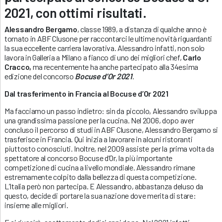
2021, con ottimi risultati.
Alessandro Bergamo
, classe 1989, a distanza di qualche anno è
tornato in ABF Clusone per raccontarci le ultime novità riguardanti
la sua eccellente carriera lavorativa. Alessandro infatti, non solo
lavora in Galleria a Milano a fianco di uno dei migliori chef,
Carlo
Cracco,
ma recentemente ha anche partecipato alla 34esima
edizione del concorso
Bocuse d’Or 2021
.
Dal trasferimento in Francia al Bocuse d’Or 2021
Ma facciamo un passo indietro: sin da piccolo, Alessandro sviluppa
una grandissima passione per la cucina. Nel 2006, dopo aver
concluso il percorso di studi in ABF Clusone, Alessandro Bergamo si
trasferisce in Francia. Qui inizia a lavorare in alcuni ristoranti
piuttosto conosciuti. Inoltre, nel 2009 assiste per la prima volta da
spettatore al concorso Bocuse d’Or, la più importante
competizione di cucina a livello mondiale. Alessandro rimane
estremamente colpito dalla bellezza di questa competizione.
L’Italia però non partecipa. E Alessandro, abbastanza deluso da
questo, decide di portare la sua nazione dove merita di stare:
insieme alle migliori.