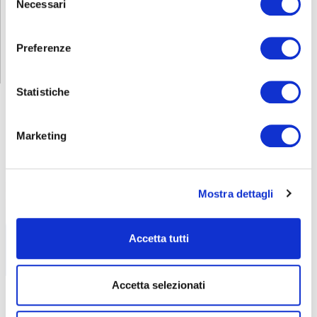
Necessari
del
consenso
Preferenze
Statistiche
ABF
NEWS
Marketing
Libri di testo – AF26-27
15 Luglio 2026
Mostra dettagli
Tutti i libri di testo necessari per il prossimo
Anno
Accetta tutti
Accetta selezionati
Alessandro Bergamo al Bocuse d’Or
29 Giugno 2026