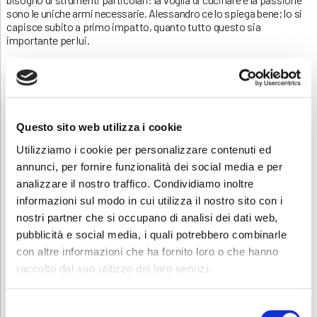
sono le uniche armi necessarie. Alessandro ce lo spiega bene; lo si
capisce subito a primo impatto, quanto tutto questo sia
importante per lui.
L’intervista in ABF Clusone
Se siete curiosi di scoprire i consigli che Alessandro Bergamo ha
lasciato a tutti i ragazzi desiderosi di intraprendere questo lavoro, di
seguito trovate il video completo dell’intervista. Scoprite, insieme a
Questo sito web utilizza i cookie
noi, quali sono stati i momenti cruciali che lo hanno portato così in
alto. Prendetene spunto e fatene tesoro; un’esperienza come quella
Utilizziamo i cookie per personalizzare contenuti ed
di Alessandro Bergamo può far riflettere molto sull’importanza della
annunci, per fornire funzionalità dei social media e per
perseveranza e del coltivare fino in fondo una passione.
analizzare il nostro traffico. Condividiamo inoltre
informazioni sul modo in cui utilizza il nostro sito con i
nostri partner che si occupano di analisi dei dati web,
pubblicità e social media, i quali potrebbero combinarle
con altre informazioni che ha fornito loro o che hanno
raccolto dal suo utilizzo dei loro servizi.
Selezione