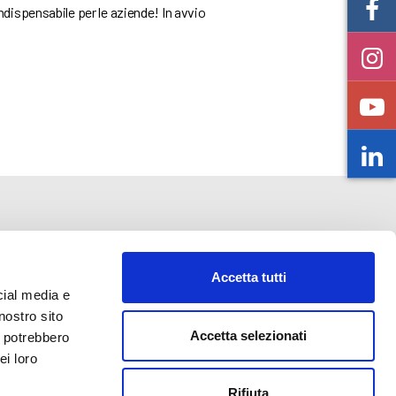
ndispensabile per le aziende! In avvio
Accetta tutti
cial media e
nostro sito
o@abf.eu
Accetta selezionati
i potrebbero
ei loro
Rifiuta