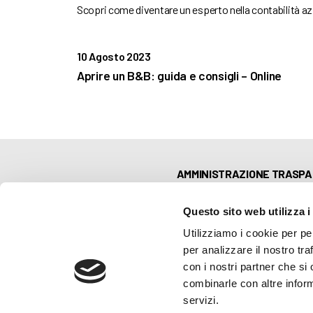
Scopri come diventare un esperto nella contabilità azi
10 Agosto 2023
Aprire un B&B: guida e consigli – Online
AMMINISTRAZIONE TRASP
WHISTLEBLOWING
Questo sito web utilizza i
Utilizziamo i cookie per pe
ABF Azienda Bergamasca For
per analizzare il nostro tra
C.F. e P. IVA 03240540165 - Tel.
Privacy
-
Cookie policy
con i nostri partner che si
combinarle con altre inform
servizi.