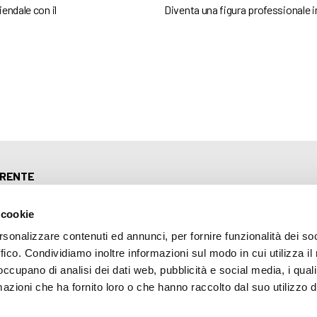
endale con il
Diventa una figura professionale i
ARENTE
 cookie
rsonalizzare contenuti ed annunci, per fornire funzionalità dei so
mazione
ffico. Condividiamo inoltre informazioni sul modo in cui utilizza il 
 (035) 3693711 - via Monte Gleno, 2 - I - 24125 Bergamo (BG) - Email: inf
 occupano di analisi dei dati web, pubblicità e social media, i qual
azioni che ha fornito loro o che hanno raccolto dal suo utilizzo d