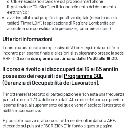
di CIE è necessario scaricare sul proprio smartphone
l’applicazione “CieSign” per il riconoscimento del documento
elettronico;
aver installato sul proprio dispositivo digitale (smartphone o
tablet) “Firma LOM”, l’applicazione di Regione Lombardia per
autenticarsi e convalidare le presenze giornaliere ai corsi)
Ulteriori informazioni
Il corso ha una durata complessiva di 70 ore seguite da un ultimo
incontro per l’esame finale e le lezioni si svolgeranno presso la sede
ABF di Clusone
due giorni a settimana
dalle 14:30 alle 18:30
.
Il corso è rivolto ai disoccupati dai 16 ai 65 anni in
possesso dei requisiti del
Programma GOL
(Garanzia di Occupabilità dei Lavoratori).
Per ottenere l’attestato di partecipazione è richiesta una frequenza
pari ad almeno il 70% delle ore totali. Al termine del corso è previsto
l’esame finale, al superamento del quale verrà rilasciato l’attestato di
abilità e conoscenze.
È possibile iscriversi al corso direttamente online dal sito ABF,
cliccando sul pulsante “ISCRIZIONE” in fondo a questa pagina.