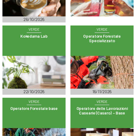
26/10/2026
VERDE
VERDE
Kokedama Lab
Operatore Forestale
Specializzato
22/10/2026
16/11/2026
VERDE
VERDE
Operatore Forestale base
Operatore delle Lavorazioni
Casearie (Casaro) – Base