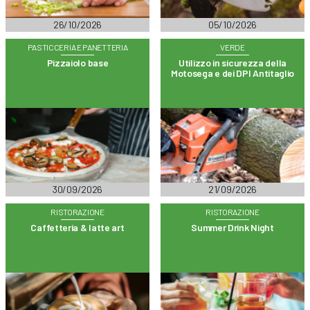
26/10/2026
05/10/2026
PASTICCERIA E PANETTERIA
VERDE
Pizzaiolo base
Utilizzo in sicurezza della
Motosega e dei DPI Antitaglio
30/09/2026
21/09/2026
RISTORAZIONE
RISTORAZIONE
Caffetteria & latte art
Summer Drink Night