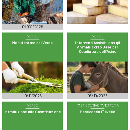
04/09/2026
VERDE
VERDE
Manutentore del Verde
Interventi Assistiti con gli
Animali-corso Base per
Coadiutore dell’Asino
10/11/2026
03/10/2026
VERDE
PASTICCERIA E PANETTERIA
Introduzione alla Caseficazione
Pasticceria I° livello