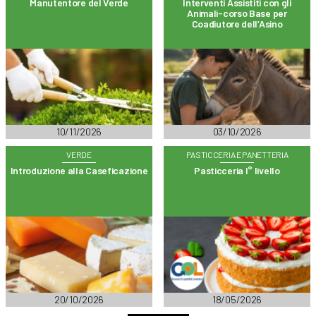
Manutentore del Verde
Interventi Assistiti con gli
Animali-corso Base per
Coadiutore dell’Asino
10/11/2026
03/10/2026
VERDE
PASTICCERIA E PANETTERIA
Introduzione alla Caseficazione
Pasticceria I° livello
20/10/2026
18/05/2026