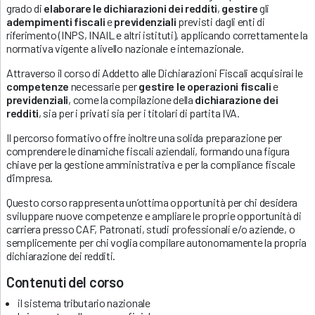
grado di
elaborare le dichiarazioni dei redditi
,
gestire
gli
adempimenti fiscali
e
previdenziali
previsti dagli enti di
riferimento (INPS, INAIL e altri istituti), applicando correttamente la
normativa vigente a livello nazionale e internazionale.
Attraverso il corso di Addetto alle Dichiarazioni Fiscali acquisirai le
competenze
necessarie per
gestire le operazioni fiscali
e
previdenziali
, come la compilazione della
dichiarazione dei
redditi
, sia per i privati sia per i titolari di partita IVA.
Il percorso formativo offre inoltre una solida preparazione per
comprendere le dinamiche fiscali aziendali, formando una figura
chiave per la gestione amministrativa e per la compliance fiscale
d’impresa.
Questo corso rappresenta un’ottima opportunità per chi desidera
sviluppare nuove competenze e ampliare le proprie opportunità di
carriera presso CAF, Patronati, studi professionali e/o aziende, o
semplicemente per chi voglia compilare autonomamente la propria
dichiarazione dei redditi.
Contenuti
del corso
il sistema tributario nazionale