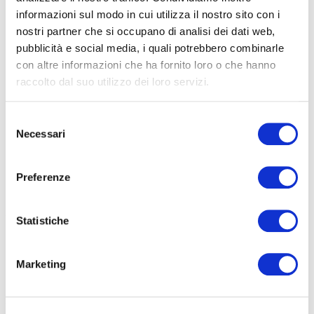
informazioni sul modo in cui utilizza il nostro sito con i
nostri partner che si occupano di analisi dei dati web,
pubblicità e social media, i quali potrebbero combinarle
FORMAZIONE
E CORSI
con altre informazioni che ha fornito loro o che hanno
raccolto dal suo utilizzo dei loro servizi.
Seleziona e filtra per:
Selezione
ADULTI
Necessari
del
AZIENDE
consenso
DOPO LA TERZA MEDIA
Preferenze
SICUREZZA
Statistiche
Seleziona e filtra per:
Marketing
CORSI
ONLINE