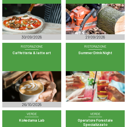
30/09/2026
21/09/2026
RISTORAZIONE
RISTORAZIONE
Caffetteria & latte art
Summer Drink Night
26/10/2026
VERDE
VERDE
Kokedama Lab
Operatore Forestale
Specializzato