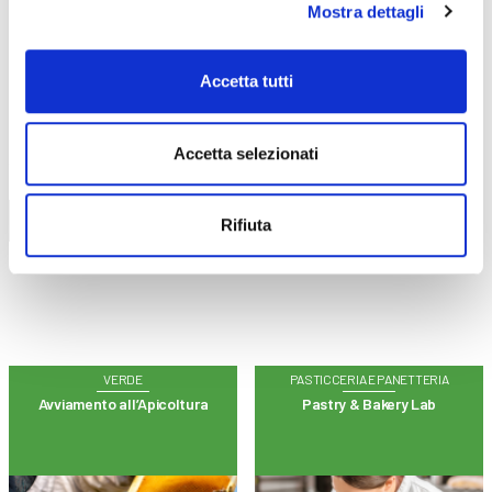
Mostra dettagli
Accetta tutti
CALENDARIO
CORSI
Accetta selezionati
Trova il tuo corso
Rifiuta
VERDE
PASTICCERIA E PANETTERIA
Avviamento all’Apicoltura
Pastry & Bakery Lab