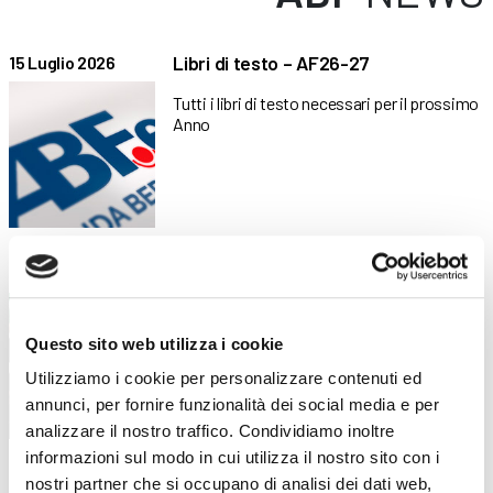
Libri di testo – AF26-27
15 Luglio 2026
Tutti i libri di testo necessari per il prossimo
Anno
Alessandro Bergamo al Bocuse d’Or
29 Giugno 2026
Europe 2026
L’ex allievo di ABF Clusone come coach del
Questo sito web utilizza i cookie
Team Italia
Utilizziamo i cookie per personalizzare contenuti ed
annunci, per fornire funzionalità dei social media e per
analizzare il nostro traffico. Condividiamo inoltre
informazioni sul modo in cui utilizza il nostro sito con i
Inseminazione strumentale: una
24 Giugno 2026
nostri partner che si occupano di analisi dei dati web,