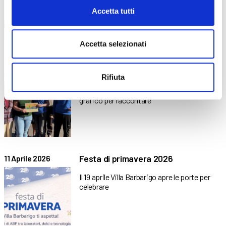
precisa per un
Accetta tutti
Accetta selezionati
“Facciamo sul serio”: il reel di ABF
24 Aprile 2026
conquista il primo posto
Rifiuta
Un progetto corale tra indirizzo agricolo e
grafico per raccontare
Festa di primavera 2026
11 Aprile 2026
Il 19 aprile Villa Barbarigo apre le porte per
celebrare