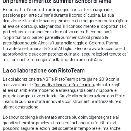
Un premio di merito: Summer School di Alma
Eleonora ha dimostrato un impegno costante e una grande
passione per l’arte culinaria durante il corso di cucina. La sua
dedizione e talento le hanno permesso di emergere come la migliore
allieva del corso, guadagnandosi il riconoscimento e l’opportunità di
partecipare a un’esperienza formativa unica. Eleonora avrà
l’opportunità di partecipare alla Summer school presso la
prestigiosa scuola Alma, situata nella reggia di Colorno, Parma.
Durante la settimana dal 23 al 28 luglio, Eleonora avrà l’occasione di
approfondire le sue competenze culinarie, seguire lezioni tenute dai
migliori chef e immergersi nell’atmosfera unica di Alma.
La collaborazione con RistoTeam
La collaborazione tra ABF e RistoTeam parte già nel 2019 con la
realizzazione dell’
innovativo laboratorio di cucina
, che offre agli
allievi un ambiente moderno e all’avanguardia per sviluppare le
proprie competenze culinarie. Grazie alla collaborazione con Risto
Team, la cucina è stata rinnovata con strumenti e attrezzature di
ultima generazione.
Lo show cooking è diventato ancora più coinvolgente grazie ai
grandi schermi sopraelevati presenti nel laboratorio. Gli allievi
possono seguire le lezioni del docente in tempo reale, ma anche