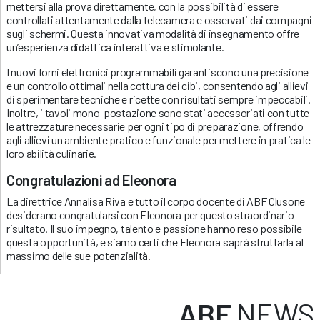
mettersi alla prova direttamente, con la possibilità di essere
controllati attentamente dalla telecamera e osservati dai compagni
sugli schermi. Questa innovativa modalità di insegnamento offre
un’esperienza didattica interattiva e stimolante.
I nuovi forni elettronici programmabili garantiscono una precisione
e un controllo ottimali nella cottura dei cibi, consentendo agli allievi
di sperimentare tecniche e ricette con risultati sempre impeccabili.
Inoltre, i tavoli mono-postazione sono stati accessoriati con tutte
le attrezzature necessarie per ogni tipo di preparazione, offrendo
agli allievi un ambiente pratico e funzionale per mettere in pratica le
loro abilità culinarie.
Congratulazioni ad Eleonora
La direttrice Annalisa Riva e tutto il corpo docente di ABF Clusone
desiderano congratularsi con Eleonora per questo straordinario
risultato. Il suo impegno, talento e passione hanno reso possibile
questa opportunità, e siamo certi che Eleonora saprà sfruttarla al
massimo delle sue potenzialità.
ABF
NEWS