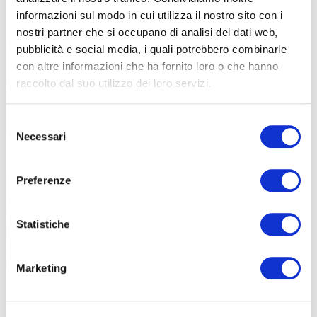
informazioni sul modo in cui utilizza il nostro sito con i
Piano di formazione estiva: diverse
17 Luglio 2026
nostri partner che si occupano di analisi dei dati web,
attività dedicate all’aggiornamento e
pubblicità e social media, i quali potrebbero combinarle
alla crescita professionale
con altre informazioni che ha fornito loro o che hanno
Competenze, innovazione e benessere: il
raccolto dal suo utilizzo dei loro servizi.
piano formativo che ha accompagnato
Selezione
Necessari
del
consenso
“Stare bene oggi per stare meglio
16 Luglio 2026
domani”: la formazione dei docenti
Preferenze
parte dal benessere
Un incontro in collaborazione con LILT
Statistiche
Bergamo all’interno della formazione
Marketing
Sei diplomato all’ISISS di Gazzaniga?
13 Luglio 2026
Diventa OSS in meno di 6 mesi!