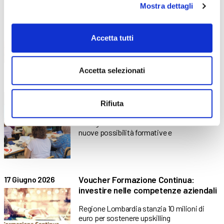
Mostra dettagli
Una nuova opportunità formativa nasce
dalla collaborazione tra ABF e
Accetta tutti
Accetta selezionati
Corsi gratuiti ASA e OSS: il bilancio
3 Luglio 2026
del progetto sul territorio
Rifiuta
bergamasco
Il Programma FSE+ 2021-2027 ha offerto
nuove possibilità formative e
Voucher Formazione Continua:
17 Giugno 2026
investire nelle competenze aziendali
Regione Lombardia stanzia 10 milioni di
euro per sostenere upskilling