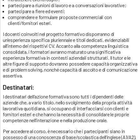
partecipare a riunioni di lavoro e a conversazioni lavorative;
partecipare a fiere ed eventi;
comprendere e formulare proposte commerciali con
clienti/fornitori esteri.
I docenti coinvolti nel progetto formativo disporranno di
un’esperienza specifica pluriennale e titoli dedicati, evidenziabili
all’interno dei rispettivi CV. Accanto alla competenza linguistica
consolidata, i formatori avranno maturato una significativa
esperienza formativa in contesti aziendali strutturati. Il tutor e le
altre figure di supporto dovranno possedere capacità organizzativa
e di problem solving, nonché capacità di ascolto e di comunicazione
assertiva.
Destinatari:
I destinatari dell’azione formativa sono tutti i dipendenti delle
aziende che, a vario titolo, nello svolgimento della propria attività
lavorativa quotidiana, si occupano di interfacciarsi con clienti e
fornitori esteri e che hanno la necessità di consolidare le proprie
competenze nell’interazione e nella produzione orale.
Per accedere al corso, è necessario che i partecipanti siano in
possesso di una conoscenza di base/scolastica dell’inglese (A1/A2).