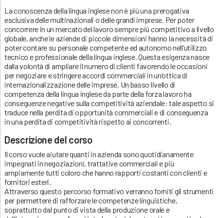
La conoscenza della lingua inglese non è più una prerogativa
esclusiva delle multinazionali o delle grandi imprese. Per poter
concorrere in un mercato del lavoro sempre più competitivo a livello
globale, anche le aziende di piccole dimensioni hanno la necessità di
poter contare su personale competente ed autonomo nell’utilizzo
tecnico e professionale della lingua inglese. Questa esigenza nasce
dalla volontà di ampliare il numero di clienti favorendo le occasioni
per negoziare e stringere accordi commerciali in un’ottica di
internazionalizzazione delle imprese. Un basso livello di
competenza della lingua inglese da parte della forza lavoro ha
conseguenze negative sulla competitività aziendale: tale aspetto si
traduce nella perdita di opportunità commerciali e di conseguenza
in una perdita di competitività rispetto ai concorrenti.
Descrizione
del corso
Il corso vuole aiutare quanti in azienda sono quotidianamente
impegnati in negoziazioni, trattative commerciali e più
ampiamente tutti coloro che hanno rapporti costanti con clienti e
fornitori esteri.
Attraverso questo percorso formativo verranno forniti gli strumenti
per permettere di rafforzare le competenze linguistiche,
soprattutto dal punto di vista della produzione orale e