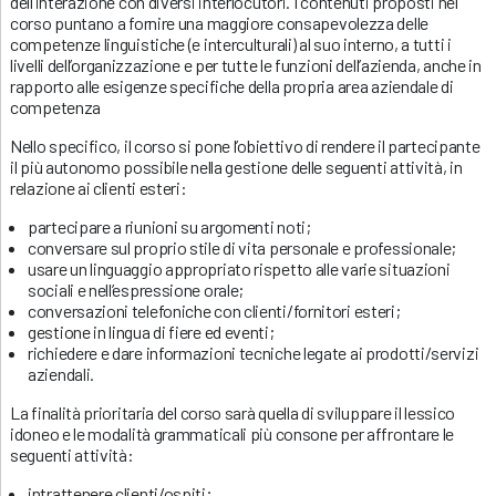
dell’interazione con diversi interlocutori. I contenuti proposti nel
corso puntano a fornire una maggiore consapevolezza delle
competenze linguistiche (e interculturali) al suo interno, a tutti i
livelli dell’organizzazione e per tutte le funzioni dell’azienda, anche in
rapporto alle esigenze specifiche della propria area aziendale di
competenza
Nello specifico, il corso si pone l’obiettivo di rendere il partecipante
il più autonomo possibile nella gestione delle seguenti attività, in
relazione ai clienti esteri:
partecipare a riunioni su argomenti noti;
conversare sul proprio stile di vita personale e professionale;
usare un linguaggio appropriato rispetto alle varie situazioni
sociali e nell’espressione orale;
conversazioni telefoniche con clienti/fornitori esteri;
gestione in lingua di fiere ed eventi;
richiedere e dare informazioni tecniche legate ai prodotti/servizi
aziendali.
La finalità prioritaria del corso sarà quella di sviluppare il lessico
idoneo e le modalità grammaticali più consone per affrontare le
seguenti attività:
intrattenere clienti/ospiti;