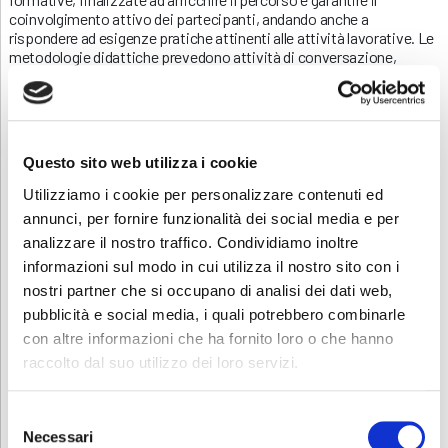
coinvolgimento attivo dei partecipanti, andando anche a
rispondere ad esigenze pratiche attinenti alle attività lavorative. Le
metodologie didattiche prevedono attività di conversazione,
utilizzo di filmati/audio ed esercitazioni pratiche. Durante le attività
formative verranno analizzati dei casi reali aziendali e si
effettueranno simulazioni e role-play, nonché attività a coppie e
gruppi al fine di far sperimentare ai partecipanti delle modalità
pratiche di gestione delle interazioni in lingua inglese. Il corretto
Questo sito web utilizza i cookie
equilibrio di conoscenze e abilità (queste ultime date
dall’applicazione delle nozioni acquisite) consente il raggiungimento
Utilizziamo i cookie per personalizzare contenuti ed
delle competenze precedentemente indicate: in tal senso,
annunci, per fornire funzionalità dei social media e per
sottoporre i corsisti all’esecuzione di compiti di realtà rappresenta
analizzare il nostro traffico. Condividiamo inoltre
un ulteriore efficace metodo per mettere alla prova e
successivamente valutare il loro livello di competenza. I compiti di
informazioni sul modo in cui utilizza il nostro sito con i
realtà dovranno risultare declinati sulle specifiche aree di
nostri partner che si occupano di analisi dei dati web,
appartenenza ed esigenze dei partecipanti.
pubblicità e social media, i quali potrebbero combinarle
con altre informazioni che ha fornito loro o che hanno
raccolto dal suo utilizzo dei loro servizi.
Selezione
Necessari
del