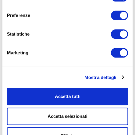
consenso
Preferenze
Statistiche
L’avviso 2/2023 è stato presentato e non
è possibile gestire richieste aggiuntive
.
Marketing
Contattaci alla seguente mail
progettazione@abf.eu
per individuare i
canali di finanziamento alternativi
Mostra dettagli
disponibili per la tua azienda
Accetta tutti
Accetta selezionati
RICHIEDI INFORMAZIONI