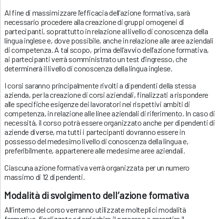
Al fine di massimizzare l’efficacia dell’azione formativa, sarà
necessario procedere alla creazione di gruppi omogenei di
partecipanti, soprattutto in relazione al livello di conoscenza della
lingua inglese e, dove possibile, anche in relazione alle aree aziendali
di competenza. A tal scopo, prima dell’avvio dell’azione formativa,
ai partecipanti verrà somministrato un test d’ingresso, che
determinerà il livello di conoscenza della lingua inglese.
I corsi saranno principalmente rivolti a dipendenti della stessa
azienda, per la creazione di corsi aziendali, finalizzati a rispondere
alle specifiche esigenze dei lavoratori nei rispettivi ambiti di
competenza, in relazione alle linee aziendali di riferimento. In caso di
necessità, il corso potrà essere organizzato anche per dipendenti di
aziende diverse, ma tutti i partecipanti dovranno essere in
possesso del medesimo livello di conoscenza della lingua e,
preferibilmente, appartenere alle medesime aree aziendali.
Ciascuna azione formativa verrà organizzata per un numero
massimo di 12 dipendenti.
Modalità di svolgimento dell’azione formativa
All’interno del corso verranno utilizzate molteplici modalità
formative, finalizzate ad arricchire il percorso e garantire il