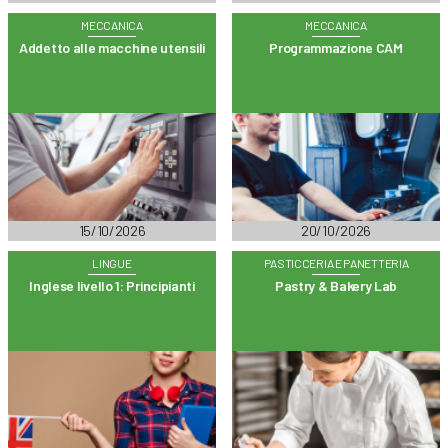
MECCANICA
MECCANICA
Addetto alle macchine utensili
Programmazione CAM
15/10/2026
20/10/2026
LINGUE
PASTICCERIA E PANETTERIA
Inglese livello 1: Principianti
Pastry & Bakery Lab