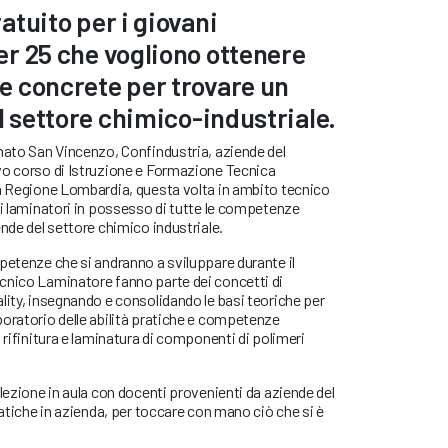
atuito per i giovani
r 25 che vogliono ottenere
e concrete per trovare un
l settore chimico-industriale.
nato San Vincenzo, Confindustria, aziende del
vo corso di Istruzione e Formazione Tecnica
da Regione Lombardia, questa volta in ambito tecnico
ci laminatori in possesso di tutte le competenze
ende del settore chimico industriale.
petenze che si andranno a sviluppare durante il
cnico Laminatore fanno parte dei concetti di
lity, insegnando e consolidando le basi teoriche per
oratorio delle abilità pratiche e competenze
 rifinitura e laminatura di componenti di polimeri
 lezione in aula con docenti provenienti da aziende del
ratiche in azienda, per toccare con mano ciò che si è