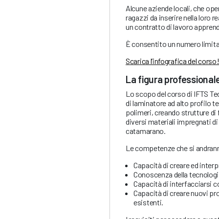
Alcune aziende locali, che ope
ragazzi da inserire nella loro 
un contratto di lavoro appren
È consentito un numero limita
Scarica l’infografica del corso
La figura professional
Lo scopo del corso di IFTS Te
di laminatore ad alto profilo 
polimeri, creando strutture di 
diversi materiali impregnati di
catamarano.
Le competenze che si andrann
Capacità di creare ed interp
Conoscenza della tecnologia
Capacità di interfacciarsi co
Capacità di creare nuovi p
esistenti.