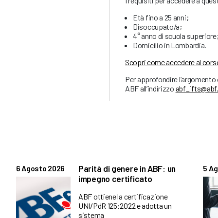
I requisiti per accedere a que
Età fino a 25 anni;
Disoccupato/a;
4° anno di scuola superiore
Domicilio in Lombardia.
Scopri come accedere al corso
Per approfondire l’argomento o
ABF all’indirizzo
abf_ifts@abf
Parità di genere in ABF: un
6 Agosto 2026
5 A
impegno certificato
ABF ottiene la certificazione
UNI/PdR 125:2022 e adotta un
sistema