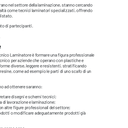
rano nel settore della laminazione, stanno cercando
realtà come tecnici laminatori specializzati, offrendo
distato.
to di partecipanti.
!
e
cnico Laminatore è formare una figura professionale
tecnico per aziende che operano con plastiche e
forme diverse, leggere e resistenti, stratificando
 resine, come ad esempio le parti di uno scafo di un
o ad ottenere saranno:
retare disegni e schemi tecnici;
 di lavorazione e laminazione;
n altre figure professionali del settore;
rodotti o modificare adeguatamente prodotti già