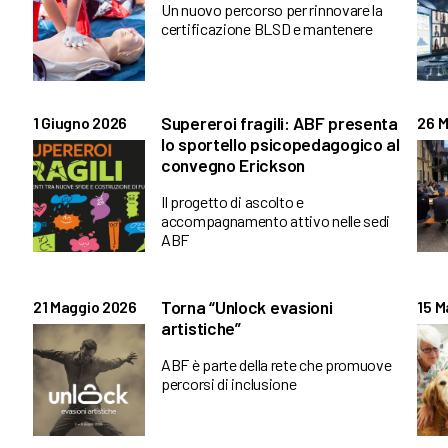
Un nuovo percorso per rinnovare la
certificazione BLSD e mantenere
Supereroi fragili: ABF presenta
1 Giugno 2026
26 M
lo sportello psicopedagogico al
convegno Erickson
Il progetto di ascolto e
accompagnamento attivo nelle sedi
ABF
Torna “Unlock evasioni
21 Maggio 2026
15 M
artistiche”
ABF è parte della rete che promuove
percorsi di inclusione