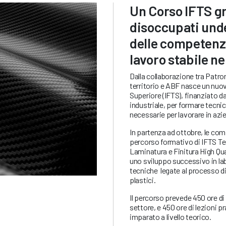
Un Corso IFTS gr
disoccupati unde
delle competenz
lavoro stabile ne
Dalla collaborazione tra Patro
territorio e ABF nasce un nuo
Superiore (IFTS), finanziato 
industriale, per formare tecni
necessarie per lavorare in azi
In partenza ad ottobre, le com
percorso formativo di IFTS Te
Laminatura e Finitura High Qua
uno sviluppo successivo in lab
tecniche legate al processo di
plastici.
Il percorso prevede 450 ore di
settore, e 450 ore di lezioni p
imparato a livello teorico.