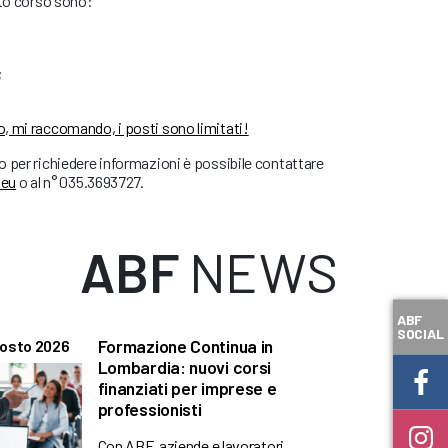
sto corso sono:
;
, mi raccomando, i posti sono limitati!
 per richiedere informazioni è possibile contattare
.eu
o al n° 035.3693727.
ABF
NEWS
ABF
SOCIAL
Formazione Continua in
gosto 2026
Lombardia: nuovi corsi
finanziati per imprese e
professionisti
Con ABF, aziende e lavoratori