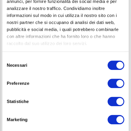
l’italiano.
annunci, per fornire funzionalità dei social media e per
analizzare il nostro traffico. Condividiamo inoltre
Questa verifica può avvenire tramite:
informazioni sul modo in cui utilizza il nostro sito con i
una dichiarazione scritta
da parte dell’azienda che attesti la
nostri partner che si occupano di analisi dei dati web,
conoscenza della lingua da parte del lavoratore
pubblicità e social media, i quali potrebbero combinarle
un test di comprensione linguistica
, somministrato prima
con altre informazioni che ha fornito loro o che hanno
dell’inizio del corso
raccolto dal suo utilizzo dei loro servizi.
Sei interessato ad altri corsi sulla Sicurezza? Consulta la nostra
pagina
Sicurezza
.
Selezione
Contatti
Necessari
del
consenso
Per avere ulteriori informazioni non esitate a contattarci allo
0353693707 o mandate una mail a
corsi.sicurezza@abf.eu
Preferenze
INFORMATIVA RELATIVA AL CONTRATTO
Statistiche
ISCRIZIONE
Marketing