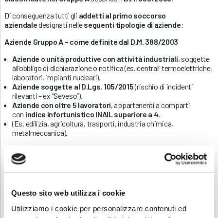
Di conseguenza tutti gli
addetti al primo soccorso
aziendale
designati nelle
seguenti tipologie di aziende
:
Aziende Gruppo A – come definite dal D.M. 388/2003
Aziende o unità produttive con attività industriali
, soggette
all’obbligo di dichiarazione o notifica (es. centrali termoelettriche,
laboratori, impianti nucleari).
Aziende soggette al D.Lgs. 105/2015
(rischio di incidenti
rilevanti – ex “Seveso”).
Aziende con oltre 5 lavoratori
, appartenenti a comparti
con
indice infortunistico INAIL superiore a 4
.
(Es. edilizia, agricoltura, trasporti, industria chimica,
metalmeccanica).
Obbligo aggiornamento
L’
aggiornamento è obbligatorio ogni 3 anni
, per tutti gli
addetti formati con
durata minima
è di
6 ore
, e deve
includere
esercitazioni pratiche obbligatorie
.
Questo sito web utilizza i cookie
Per i lavoratori stranieri
, è necessario
verificare la
Utilizziamo i cookie per personalizzare contenuti ed
comprensione della lingua veicolare del corso
, che di norma è