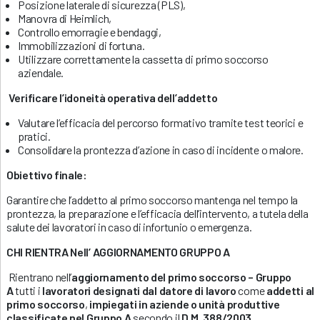
Posizione laterale di sicurezza (PLS),
Manovra di Heimlich,
Controllo emorragie e bendaggi,
Immobilizzazioni di fortuna.
Utilizzare correttamente la cassetta di primo soccorso
aziendale.
Verificare l’idoneità operativa dell’addetto
Valutare l’efficacia del percorso formativo tramite test teorici e
pratici.
Consolidare la prontezza d’azione in caso di incidente o malore.
Obiettivo finale:
Garantire che l’addetto al primo soccorso mantenga nel tempo la
prontezza, la preparazione e l’efficacia dell’intervento, a tutela della
salute dei lavoratori in caso di infortunio o emergenza.
CHI RIENTRA Nell’ AGGIORNAMENTO GRUPPO A
Rientrano nell’
aggiornamento del primo soccorso – Gruppo
A
tutti i
lavoratori designati dal datore di lavoro
come
addetti al
primo soccorso
,
impiegati in aziende o unità produttive
classificate nel Gruppo A
secondo il
D.M. 388/2003
.