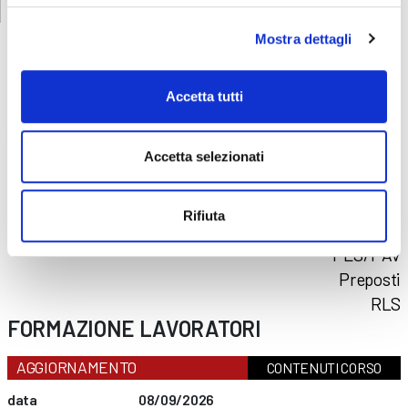
Mostra dettagli
Accetta tutti
CORSI
SICUREZZA
Formazione lavoratori
Accetta selezionati
Addetti al primo soccorso
Addetti al servizio antincendio
Rifiuta
Carrello elevatore
PES/PAV
Preposti
RLS
FORMAZIONE LAVORATORI
AGGIORNAMENTO
CONTENUTI CORSO
data
08/09/2026