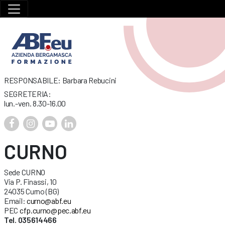
RESPONSABILE: Barbara Rebucini
SEGRETERIA:
lun.-ven. 8.30-16.00
CURNO
Sede CURNO
Via P. Finassi, 10
24035 Curno (BG)
Email:
curno@abf.eu
PEC
cfp.curno@pec.abf.eu
Tel. 035614466