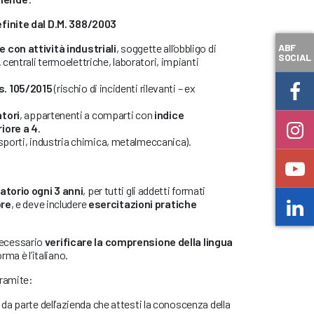
finite dal D.M. 388/2003
ABF
 con attività industriali
, soggette all’obbligo di
SOCIAL
 centrali termoelettriche, laboratori, impianti
s. 105/2015
(rischio di incidenti rilevanti – ex
atori
, appartenenti a comparti con
indice
iore a 4
.
trasporti, industria chimica, metalmeccanica).
torio ogni 3 anni
, per tutti gli addetti formati
ore
, e deve includere
esercitazioni pratiche
necessario
verificare la comprensione della lingua
orma è l’italiano.
tramite:
da parte dell’azienda che attesti la conoscenza della