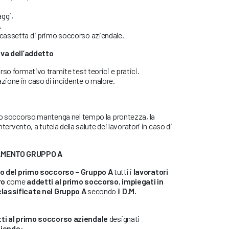
ggi,
.
 cassetta di primo soccorso aziendale.
iva dell’addetto
orso formativo tramite test teorici e pratici.
zione in caso di incidente o malore.
imo soccorso mantenga nel tempo la prontezza, la
intervento, a tutela della salute dei lavoratori in caso di
NAMENTO GRUPPO A
 del primo soccorso – Gruppo A
tutti i
lavoratori
ro
come
addetti al primo soccorso
,
impiegati in
classificate nel Gruppo A
secondo il
D.M.
ti al primo soccorso aziendale
designati
ziende
: