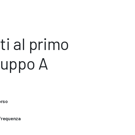
i al primo
ruppo A
orso
 frequenza