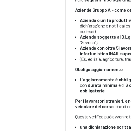
Aziende Gruppo A – come de
Aziende o unità produttive
dichiarazione o notifica (es.
nucleari).
Aziende soggette al D.Lg
“Seveso”).
Aziende con oltre 5 lavor
infortunistico INAIL super
(Es. edilizia, agricoltura, 
Obbligo aggiornamento
L’
aggiornamento è obbliga
con
durata minima
è di
6 
obbligatorie
.
Per i lavoratori stranieri
, è 
veicolare del corso
, che di n
Questa verifica può avvenire 
una dichiarazione scritta