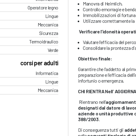
Manovra di Heimlich,
Operatore legno
Controllo emorragie e benda
Immobilizzazioni di fortuna
Lingue
Utilizzare correttamente la
Meccanica
Verificare l’idoneità operat
Sicurezza
Termoidraulico
Valutare l’efficacia del perc
Consolidare la prontezza d’a
Verde
Obiettivo finale:
corsi per adulti
Garantire che l’addetto al pr
Informatica
preparazione e l’efficacia dell’
infortunio o emergenza.
Lingue
Meccanica
CHI RIENTRA Nell’ AGGIOR
Rientrano nell’
aggiornamento
designati dal datore di lavo
aziende o unità produttive 
388/2003
.
Di conseguenza tutti gli
addet
nelle
seguenti tipologie di a