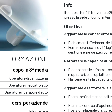
Info
Il corso si terrà l’11 novembre 2
presso la sede di Curno in Via 
Obiettivi
Aggiornare le conoscenze n
Richiamare i riferimenti del
Fornire eventuali novità leg
gestione emergenze, ruoli e
FORMAZIONE
Rafforzare le capacità di i
dopo la 3^ media
Riconoscere le principali co
respiratori, crisi epilettich
Operatore di carrozzeria
Mantenere alta la capacità d
Operatore meccatronico
Aggiornare e rafforzare le a
Operatore riparatore d’auto
Esercitarsi nelle principal
corsi per aziende
Rianimazione cardiopolmon
Posizione laterale di sicure
Informatica