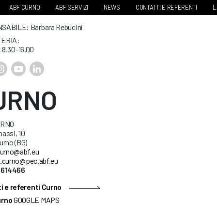
ABF CURNO
ABF SERVIZI
NEWS
CONTATTI E REFERENTI
L
ABILE: Barbara Rebucini
ERIA:
. 8.30-16.00
URNO
URNO
nassi, 10
urno (BG)
urno@abf.eu
.curno@pec.abf.eu
5614466
i e referenti Curno
urno
GOOGLE MAPS