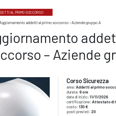
DETTI AL PRIMO SOCCORSO
Aggiornamento addetti al primo soccorso – Aziende gruppo A
giornamento addett
ccorso – Aziende g
Corso Sicurezza
area:
Addetti al primo socc
durata:
6 ore
data di inizio:
11/11/2026
certificazione:
Attestato di
costo:
130 €
posti previsti:
20