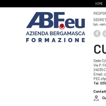
HOME
RESPONS
SEGRET
lun.-ven
C
Sede C
Via P. Fi
24035 C
Email:
c
PEC
cfp
Tel. 03
Contatt
C