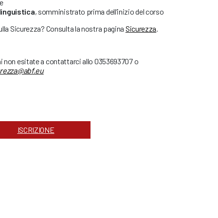
re
linguistica
, somministrato prima dell’inizio del corso
sulla Sicurezza? Consulta la nostra pagina
Sicurezza
.
ni non esitate a contattarci allo 0353693707 o
urezza@abf.eu
ISCRIZIONE