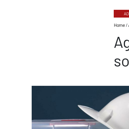
AD
Home
/
Ag
so