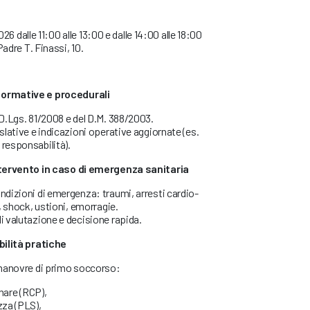
026 dalle 11:00 alle 13:00 e dalle 14:00 alle 18:00
Padre T. Finassi, 10.
ormative e procedurali
 D.Lgs. 81/2008 e del D.M. 388/2003.
islative e indicazioni operative aggiornate (es.
 responsabilità).
ntervento in caso di emergenza sanitaria
ndizioni di emergenza: traumi, arresti cardio-
e, shock, ustioni, emorragie.
i valutazione e decisione rapida.
bilità pratiche
i manovre di primo soccorso:
are (RCP),
zza (PLS),