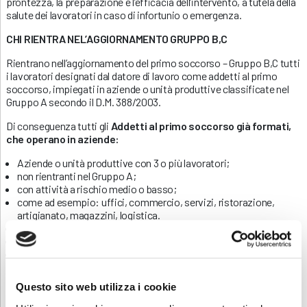
prontezza, la preparazione e l’efficacia dell’intervento, a tutela della
salute dei lavoratori in caso di infortunio o emergenza.
CHI RIENTRA NEL’AGGIORNAMENTO GRUPPO B,C
Rientrano nell’aggiornamento del primo soccorso – Gruppo B,C tutti
i lavoratori designati dal datore di lavoro come addetti al primo
soccorso, impiegati in aziende o unità produttive classificate nel
Gruppo A secondo il D.M. 388/2003.
Di conseguenza tutti gli
Addetti al primo soccorso già formati,
che operano in aziende:
Aziende o unità produttive con 3 o più lavoratori;
non rientranti nel Gruppo A;
con attività a rischio medio o basso;
come ad esempio: uffici, commercio, servizi, ristorazione,
artigianato, magazzini, logistica.
Aziende o unità produttive: con fino a 3 lavoratori;
attività a basso rischio infortunistico;
come: piccoli negozi, studi professionali, microimprese
familiari, piccole realtà agricole.
Questo sito web utilizza i cookie
Aggiornamento obbligatorio ogni 3 anni della durata di
4 ore