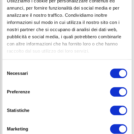
Utilizziamo i cookie per personalizzare contenuti ed
Per i lavoratori stranieri
, è necessario
verificare la
annunci, per fornire funzionalità dei social media e per
comprensione della lingua veicolare del corso
, che di norma è
l’italiano.
analizzare il nostro traffico. Condividiamo inoltre
informazioni sul modo in cui utilizza il nostro sito con i
Questa verifica può avvenire tramite:
nostri partner che si occupano di analisi dei dati web,
una dichiarazione scritta
da parte dell’azienda che attesti la
pubblicità e social media, i quali potrebbero combinarle
conoscenza della lingua da parte del lavoratore
con altre informazioni che ha fornito loro o che hanno
un test di comprensione linguistica
, somministrato prima
raccolto dal suo utilizzo dei loro servizi.
dell’inizio del corso
Sei interessato ad altri corsi sulla Sicurezza? Consulta la nostra
Selezione
pagina
Sicurezza
.
Necessari
del
Contatti
consenso
Per avere ulteriori informazioni non esitate a contattarci allo
Preferenze
0353693707 o mandate una mail a
corsi.sicurezza@abf.eu
INFORMATIVA RELATIVA AL CONTRATTO
Statistiche
Marketing
ISCRIZIONE