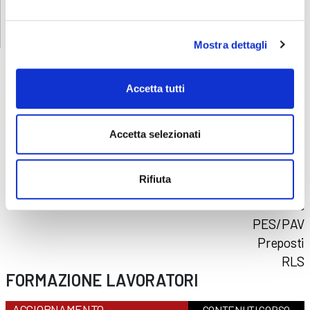
Mostra dettagli
Accetta tutti
CORSI
SICUREZZA
Accetta selezionati
Formazione lavoratori
Addetti al primo soccorso
Rifiuta
Addetti al servizio antincendio
Carrello elevatore
PES/PAV
Preposti
RLS
FORMAZIONE LAVORATORI
AGGIORNAMENTO
CONTENUTI CORSO