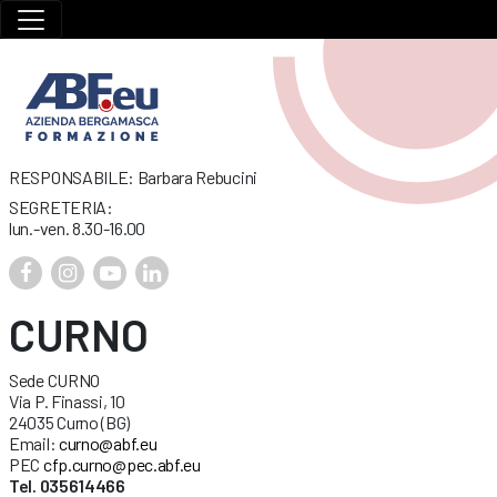
RESPONSABILE: Barbara Rebucini
SEGRETERIA:
lun.-ven. 8.30-16.00
CURNO
Sede CURNO
Via P. Finassi, 10
24035 Curno (BG)
Email:
curno@abf.eu
PEC
cfp.curno@pec.abf.eu
Tel. 035614466