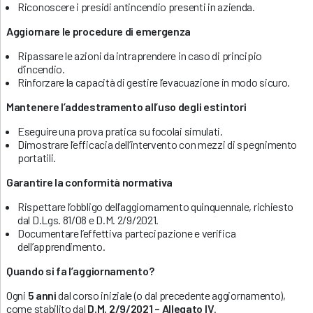
Riconoscere i presidi antincendio presenti in azienda.
Aggiornare le procedure di emergenza
Ripassare le azioni da intraprendere in caso di principio
d’incendio.
Rinforzare la capacità di gestire l’evacuazione in modo sicuro.
Mantenere l’addestramento all’uso degli estintori
Eseguire una prova pratica su focolai simulati.
Dimostrare l’efficacia dell’intervento con mezzi di spegnimento
portatili.
Garantire la conformità normativa
Rispettare l’obbligo dell’aggiornamento quinquennale, richiesto
dal D.Lgs. 81/08 e D.M. 2/9/2021.
Documentare l’effettiva partecipazione e verifica
dell’apprendimento.
Quando si fa l’aggiornamento?
Ogni
5 anni
dal corso iniziale (o dal precedente aggiornamento),
come stabilito dal
D.M. 2/9/2021 – Allegato IV
.