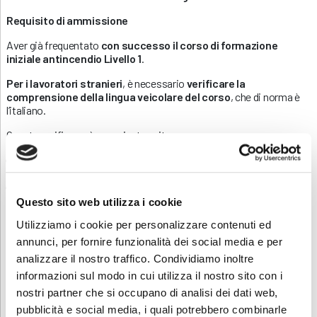
Requisito di ammissione
Aver già frequentato
con successo il corso di formazione
iniziale antincendio Livello 1
.
Per i lavoratori stranieri
, è necessario
verificare la
comprensione della lingua veicolare del corso
, che di norma è
l’italiano.
Questa verifica può avvenire tramite:
una dichiarazione scritta
da parte dell’azienda che attesti la
conoscenza della lingua da parte del lavoratore
un test di comprensione linguistica
, somministrato prima
dell’inizio del corso
Questo sito web utilizza i cookie
Si ricorda che per nuova normativa i partecipanti devono
Utilizziamo i cookie per personalizzare contenuti ed
presentarsi muniti di: GUANTI DA LAVORO (UNI EN 388) e
annunci, per fornire funzionalità dei social media e per
SCARPE ADEGUATE (chiuse ed antiscivolo)
analizzare il nostro traffico. Condividiamo inoltre
Sei interessato ad altri corsi sulla Sicurezza? Consulta la nostra
informazioni sul modo in cui utilizza il nostro sito con i
pagina
Sicurezza
.
nostri partner che si occupano di analisi dei dati web,
pubblicità e social media, i quali potrebbero combinarle
Contatti