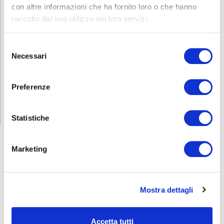
con altre informazioni che ha fornito loro o che hanno
Per avere ulteriori informazioni non esitate a contattarci allo
raccolto dal suo utilizzo dei loro servizi.
0353693707 o mandate una mail a
corsi.sicurezza@abf.eu
INFORMATIVA RELATIVA AL CONTRATTO
Selezione
Necessari
del
consenso
ISCRIZIONE
Preferenze
Statistiche
Marketing
CORSI
SICUREZZA
Mostra dettagli
Formazione lavoratori
Addetti al primo soccorso
Accetta tutti