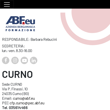
RESPONSABILE: Barbara Rebucini
SEGRETERIA:
lun.-ven. 8.30-16.00
CURNO
Sede CURNO
Via P. Finassi, 10
24035 Curno (BG)
Email:
curno@abf.eu
PEC
cfp.curno@pec.abf.eu
Tel. 035614466