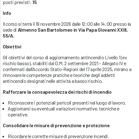
posti previsti:
15
Info
Il corso si terrà il 19 novembre 2026 dalle 12:00 alle 14:00 presso la
sede di
Almenno San Bartolomeo in Via Papa Giovanni XXIII,
55/A
.
Obiettivi
Gli obiettivi del corso di aggiornamento antincendio Livello 1 (ex
rischio basso), stabiliti dal D.M. 2 settembre 2021 – Allegato IV e
confermati dall’Accordo Stato-Regioni del 17 aprile 2025, mirano a
rinnovare le competenze pratiche e teoriche degli addetti
antincendio designati nelle attività a basso rischio.
Rafforzare la consapevolezza dei rischi di incendio
Riconoscere i potenziali pericoli presenti nel luogo di lavoro.
Aggiornarsi su eventuali variazioni normative, tecniche e
operative.
Consolidare le misure di prevenzione e protezione
Ricordare le corrette misure di prevenzione incendi.