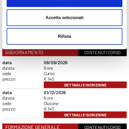
Addetti al servizio antincendio
Carrello elevatore
PES/PAV
Accetta selezionati
Preposti
RLS
Rifiuta
FORMAZIONE LAVORATORI
AGGIORNAMENTO
CONTENUTI CORSO
data
08/09/2026
durata
6 ore
sede
Curno
prezzo
€ 140
DETTAGLI E ISCRIZIONE
data
01/12/2026
durata
6 ore
sede
Clusone
prezzo
€ 140
DETTAGLI E ISCRIZIONE
FORMAZIONE GENERALE
CONTENUTI CORSO