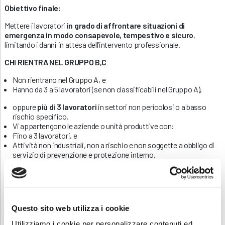
Obiettivo finale:
Mettere i lavoratori
in grado di affrontare situazioni di
emergenza in modo consapevole, tempestivo e sicuro
,
limitando i danni in attesa dell’intervento professionale.
CHI RIENTRA NEL GRUPPO B,C
Non rientrano nel Gruppo A, e
Hanno da 3 a 5 lavoratori (se non classificabili nel Gruppo A),
oppure
più di 3 lavoratori
in settori non pericolosi o a basso
rischio specifico.
Vi appartengono le aziende o unità produttive con:
Fino a 3 lavoratori, e
Attività non industriali, non a rischio e non soggette a obbligo di
servizio di prevenzione e protezione interno.
Durata del corso
: 12 ore (8 teoria + 4 pratica)
Aggiornamento
: 4 ore ogni 3 anni
Corso base (iniziale): 12 ore (8 teoria + 4 pratica)
Aggiornamento (obbligatorio ogni 3 anni): 6 ore
Questo sito web utilizza i cookie
Utilizziamo i cookie per personalizzare contenuti ed