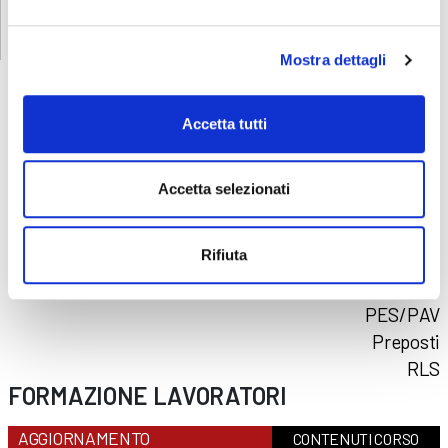
Mostra dettagli
Accetta tutti
CORSI
SICUREZZA
Accetta selezionati
Formazione lavoratori
Addetti al primo soccorso
Rifiuta
Addetti al servizio antincendio
Carrello elevatore
PES/PAV
Preposti
RLS
FORMAZIONE LAVORATORI
AGGIORNAMENTO
CONTENUTI CORSO