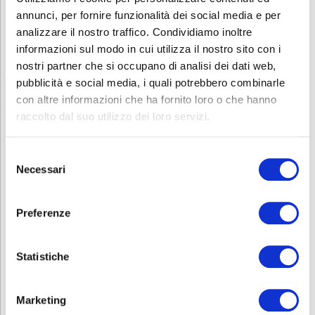
Per i lavoratori stranieri
, è necessario
verificare la
comprensione della lingua veicolare del corso
, che di norma è
annunci, per fornire funzionalità dei social media e per
l’italiano.
analizzare il nostro traffico. Condividiamo inoltre
informazioni sul modo in cui utilizza il nostro sito con i
Questa verifica può avvenire tramite:
nostri partner che si occupano di analisi dei dati web,
una dichiarazione scritta
da parte dell’azienda che attesti la
pubblicità e social media, i quali potrebbero combinarle
conoscenza della lingua da parte del lavoratore
con altre informazioni che ha fornito loro o che hanno
un test di comprensione linguistica
, somministrato prima
raccolto dal suo utilizzo dei loro servizi.
dell’inizio del corso
Ha bisogno di altri corsi sulla sicurezza? Consulta la nostra
pagina
Sicurezza
.
Selezione
Necessari
del
Contatti
consenso
Per avere ulteriori informazioni non esitate a contattarci allo
Preferenze
0353693707 o mandate una mail a
corsi.sicurezza@abf.eu
INFORMATIVA RELATIVA AL CONTRATTO
Statistiche
Marketing
ISCRIZIONE