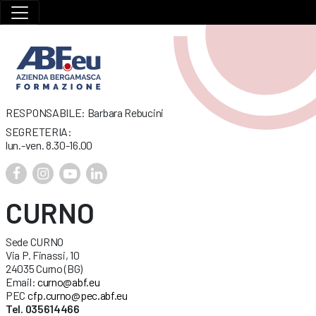
RESPONSABILE: Barbara Rebucini
SEGRETERIA:
lun.-ven. 8.30-16.00
CURNO
Sede CURNO
Via P. Finassi, 10
24035 Curno (BG)
Email:
curno@abf.eu
PEC
cfp.curno@pec.abf.eu
Tel. 035614466