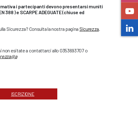
rmativa i partecipanti devono presentarsi muniti
 EN 388 ) e SCARPE ADEGUATE (chiuse ed
sulla Sicurezza? Consulta la nostra pagina
Sicurezza
.
ni non esitate a contattarci allo 0353693707 o
urezza@a
ISCRIZIONE