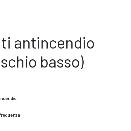
ti antincendio
(rischio basso)
tincendio
 frequenza