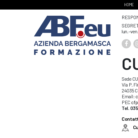
HOME
RESPONS
SEGRET
lun.-ven
C
Sede C
Via P. Fi
24035 C
Email:
c
PEC
cfp
Tel. 03
Contatt
C