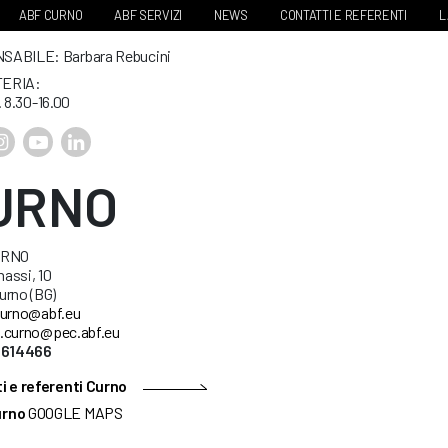
ABF CURNO
ABF SERVIZI
NEWS
CONTATTI E REFERENTI
L
ABILE: Barbara Rebucini
ERIA:
. 8.30-16.00
URNO
URNO
nassi, 10
urno (BG)
urno@abf.eu
.curno@pec.abf.eu
5614466
i e referenti Curno
urno
GOOGLE MAPS