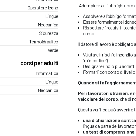
Adempiere agli obblighi norma
Operatore legno
Assolvere all’obbligo format
Lingue
Essere formalmente idoneo a 
Meccanica
Rispettare i requisiti tecnici
Sicurezza
corso.
Termoidraulico
Il datore di lavoro è obbligato 
Verde
Valutare il rischio incendio 
“minicodice”)
corsi per adulti
Designare uno o più addetti
Formarli con corso di livello 
Informatica
Lingue
Quando si fa l’aggiornamen
Meccanica
Per i lavoratori stranieri
, è 
veicolare del corso
, che di n
Questa verifica può avvenire 
una dichiarazione scritta
lingua da parte del lavorato
un test di comprensione 