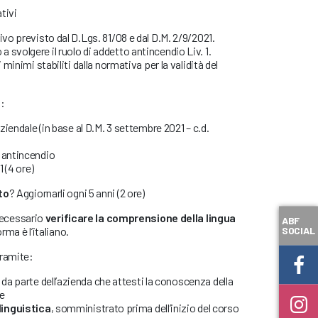
tivi
ivo previsto dal D.Lgs. 81/08 e dal D.M. 2/9/2021.
svolgere il ruolo di addetto antincendio Liv. 1.
 minimi stabiliti dalla normativa per la validità del
a:
aziendale (in base al D.M. 3 settembre 2021 – c.d.
 antincendio
1 (4 ore)
to
? Aggiornarli ogni 5 anni (2 ore)
necessario
verificare la comprensione della lingua
ABF
SOCIAL
orma è l’italiano.
tramite:
da parte dell’azienda che attesti la conoscenza della
re
linguistica
, somministrato prima dell’inizio del corso