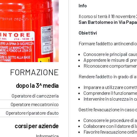
Info
Il corso si terrà il 18 novembre
San Bartolomeo in Via Papa 
Obiettivi
Formare l’addetto antincendio 
Conoscere le principali cause
Apprendere le misure di pre
Riconoscere comportamenti 
FORMAZIONE
Rendere l’addetto in grado di a
dopo la 3^ media
Imparare a utilizzare corrett
Comprendere il funzionamento
Operatore di carrozzeria
Intervenire in sicurezza in c
Operatore meccatronico
Gestire l’evacuazione in caso
Operatore riparatore d’auto
Conoscere le procedure di a
corsi per aziende
Collaborare con il datore di
Favorire l’evacuazione ordin
Informatica