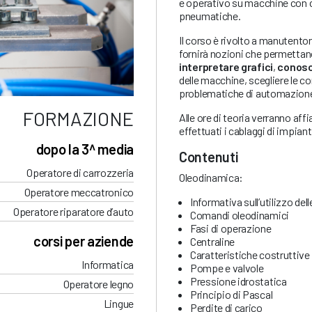
e operativo su macchine con
pneumatiche.
Il corso è rivolto a manutentori
fornirà nozioni che permettan
interpretare grafici
,
conosc
delle macchine, scegliere le c
problematiche di automazion
FORMAZIONE
Alle ore di teoria verranno aff
effettuati i cablaggi di impiant
dopo la 3^ media
Contenuti
Operatore di carrozzeria
Oleodinamica:
Operatore meccatronico
Informativa sull’utilizzo del
Operatore riparatore d’auto
Comandi oleodinamici
Fasi di operazione
corsi per aziende
Centraline
Caratteristiche costruttive
Informatica
Pompe e valvole
Pressione idrostatica
Operatore legno
Principio di Pascal
Lingue
Perdite di carico