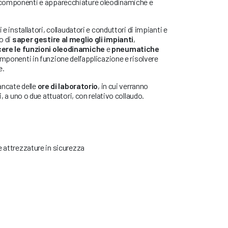
 componenti e apparecchiature oleodinamiche e
 e installatori, collaudatori e conduttori di impianti e
o di
saper gestire al meglio gli impianti
,
ere le funzioni oleodinamiche
e
pneumatiche
omponenti in funzione dell’applicazione e risolvere
e.
iancate delle
ore di laboratorio
, in cui verranno
i, a uno o due attuatori, con relativo collaudo.
le attrezzature in sicurezza