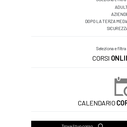
ADULT
AZIEND
DOPO LA TERZA MEDI
SICUREZZ
Seleziona e filtra
CORSI
ONLI
CALENDARIO
COR
Trova il tuo corso