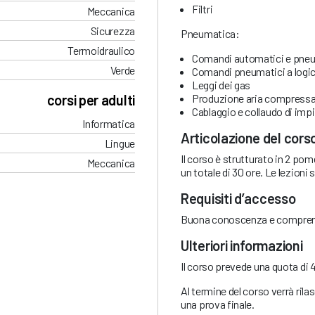
Filtri
Meccanica
Sicurezza
Pneumatica:
Termoidraulico
Comandi automatici e pne
Verde
Comandi pneumatici a logi
Leggi dei gas
Produzione aria compress
corsi per adulti
Cablaggio e collaudo di impi
Informatica
Articolazione del cors
Lingue
Il corso è strutturato in 2 pom
Meccanica
un totale di 30 ore. Le lezioni s
Requisiti
d’accesso
Buona conoscenza e comprensio
Ulteriori informazioni
Il corso prevede una quota di
Al termine del corso verrà ril
una prova finale.