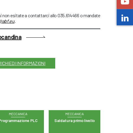
ni non esitate a contattarci allo 035.614466 o mandate
@abf.eu
.
locandina
RICHIEDI INFORMAZIONI
MECCANICA
MECCANICA
Programmazione PLC
Saldatura primo livello