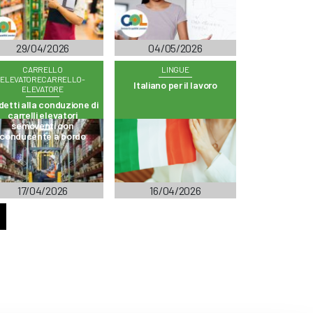
29/04/2026
04/05/2026
CARRELLO
LINGUE
ELEVATORECARRELLO-
Italiano per il lavoro
ELEVATORE
etti alla conduzione di
carrelli elevatori
semoventi con
conducente a bordo
17/04/2026
16/04/2026