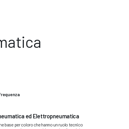
matica
 frequenza
 Pneumatica ed Elettropneumatica
one base per coloro che hanno un ruolo tecnico