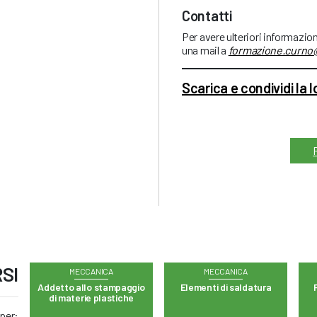
Contatti
Per avere ulteriori informazio
una mail a
formazione.curno
Scarica e condividi la 
SI
MECCANICA
MECCANICA
Addetto allo stampaggio
Elementi di saldatura
di materie plastiche
 per: