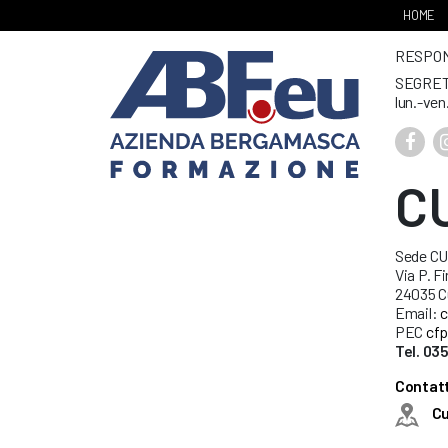
HOME
RESPONS
SEGRET
lun.-ven
C
Sede C
Via P. Fi
24035 C
Email:
c
PEC
cfp
Tel. 03
Contatt
C