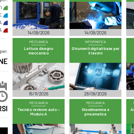
I
E
A
A
14/09/2026
14/09/2026
MECCANICA
INFORMATICA
Lettura disegno
Strumenti digitali base per
 per:
meccanico
il lavoro
NE
16/11/2026
28/09/2026
MECCANICA
MECCANICA
SI
Tecnico revisore auto –
Oleodinamica e
A
Modulo A
pneumatica