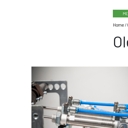
ME
Home
/
Ol