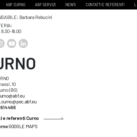
ABF CURNO
ABF SERVIZI
NEWS
CONTATTI E REFERENTI
L
ABILE: Barbara Rebucini
ERIA:
. 8.30-16.00
URNO
URNO
nassi, 10
urno (BG)
urno@abf.eu
.curno@pec.abf.eu
5614466
i e referenti Curno
urno
GOOGLE MAPS