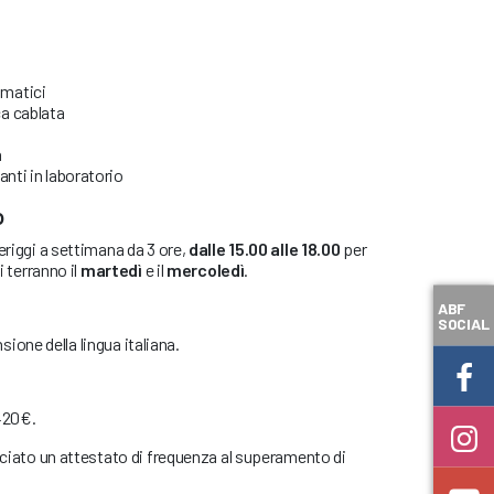
umatici
ca cablata
a
anti in laboratorio
o
eriggi a settimana da 3 ore,
dalle 15.00 alle 18.00
per
i terranno il
martedì
e il
mercoledì
.
ABF
SOCIAL
ne della lingua italiana.
 420€.
asciato un attestato di frequenza al superamento di