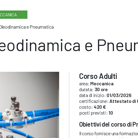
CCANICA
Oleodinamica e Pneumatica
eodinamica e Pneu
Corso Adulti
area:
Meccanica
durata:
30 ore
data di inizio:
01/03/2026
certificazione:
Attestato di
costo:
420 €
posti previsti:
10
Obiettivi del corso di
Il corso fornisce una formazi