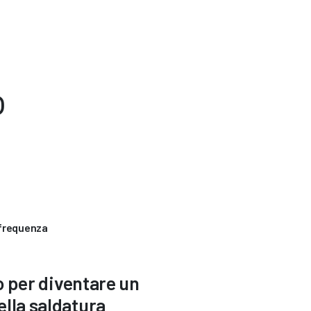
o
 frequenza
o per diventare un
ella saldatura