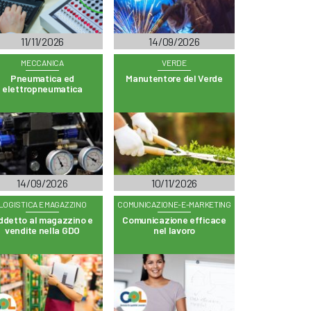
11/11/2026
14/09/2026
MECCANICA
VERDE
Pneumatica ed
Manutentore del Verde
elettropneumatica
14/09/2026
10/11/2026
LOGISTICA E MAGAZZINO
COMUNICAZIONE-E-MARKETING
ddetto al magazzino e
Comunicazione efficace
vendite nella GDO
nel lavoro