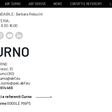
ABF CURNO
ABF SERVIZI
NEWS
CONTATTI E REFERENTI
L
ABILE: Barbara Rebucini
ERIA:
. 8.30-16.00
URNO
URNO
nassi, 10
urno (BG)
urno@abf.eu
.curno@pec.abf.eu
5614466
i e referenti Curno
urno
GOOGLE MAPS