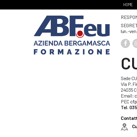
HOME
RESPONS
SEGRET
lun.-ven
C
Sede C
Via P. Fi
24035 C
Email:
c
PEC
cfp
Tel. 03
Contatt
C