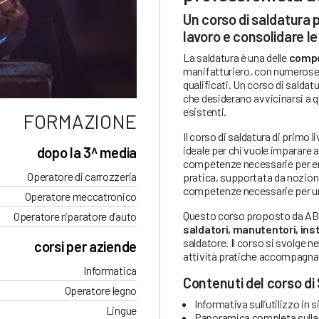
Un corso di saldatura 
lavoro e consolidare l
La saldatura è una delle
compe
manifatturiero, con numeros
qualificati. Un corso di saldat
che desiderano avvicinarsi a 
esistenti.
FORMAZIONE
Il corso di saldatura di primo l
ideale per chi vuole imparare 
dopo la 3^ media
competenze necessarie per ent
Operatore di carrozzeria
pratica, supportata da nozion
competenze necessarie per una
Operatore meccatronico
Questo corso proposto da ABF 
Operatore riparatore d’auto
saldatori, manutentori, inst
saldatore. Il corso si svolge 
corsi per aziende
attività pratiche accompagnat
Informatica
Contenuti del corso di 
Operatore legno
Informativa sull’utilizzo in
Lingue
Panoramica completa sulla sal