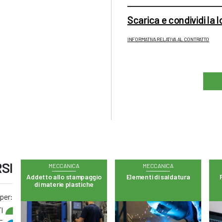
Scarica e condividi la 
INFORMATIVA RELATIVA AL CONTRATTO
SI
MECCANICA
MECCANICA
Addetto allo stampaggio
Elementi di saldatura
di materie plastiche
 per:
I