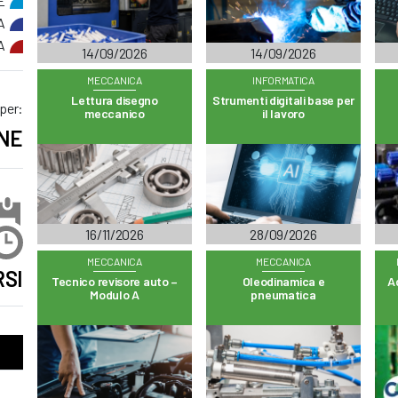
E
A
A
14/09/2026
14/09/2026
MECCANICA
INFORMATICA
Lettura disegno
Strumenti digitali base per
 per:
meccanico
il lavoro
NE
16/11/2026
28/09/2026
MECCANICA
MECCANICA
SI
Tecnico revisore auto –
Oleodinamica e
A
Modulo A
pneumatica