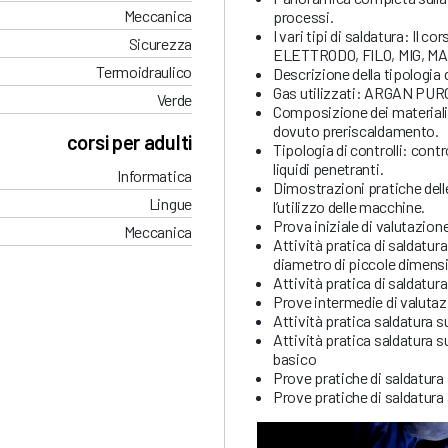
Meccanica
processi.
I vari tipi di saldatura: Il co
Sicurezza
ELETTRODO, FILO, MIG, MA
Termoidraulico
Descrizione della tipologia d
Gas utilizzati: ARGAN PURO
Verde
Composizione dei materiali (
dovuto preriscaldamento.
corsi per adulti
Tipologia di controlli: cont
liquidi penetranti.
Informatica
Dimostrazioni pratiche delle
Lingue
l’utilizzo delle macchine.
Prova iniziale di valutazione
Meccanica
Attività pratica di saldatur
diametro di piccole dimens
Attività pratica di saldatura
Prove intermedie di valuta
Attività pratica saldatura su
Attività pratica saldatura su
basico
Prove pratiche di saldatura 
Prove pratiche di saldatura 