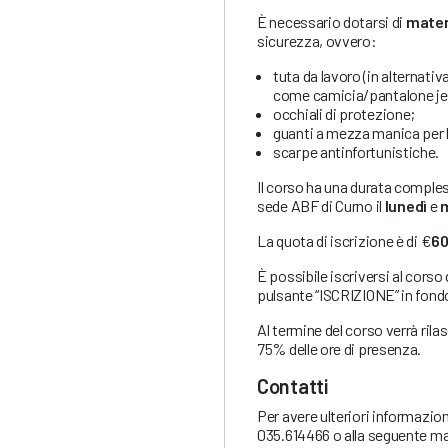
È necessario dotarsi di
materi
sicurezza, ovvero:
tuta da lavoro (in alternati
come camicia/pantalone je
occhiali di protezione;
guanti a mezza manica per l
scarpe antinfortunistiche.
Il corso ha una durata comple
sede ABF di Curno il
lunedì
e
m
La quota di iscrizione è di €
6
È possibile iscriversi al corso
pulsante “ISCRIZIONE” in fond
Al termine del corso verrà ril
75% delle ore di presenza.
Contatti
Per avere ulteriori informazio
035.614466 o alla seguente ma