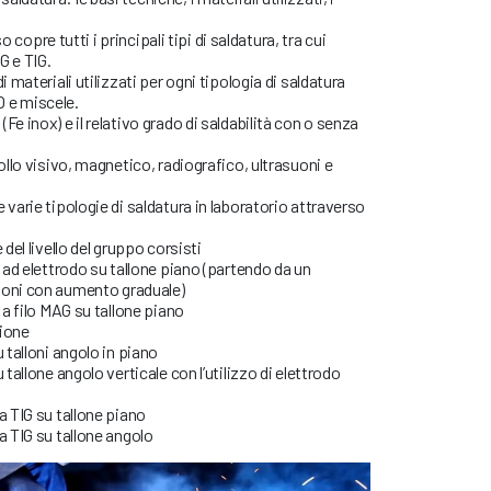
rso copre tutti i principali tipi di saldatura, tra cui
G e TIG.
i materiali utilizzati per ogni tipologia di saldatura
 e miscele.
Fe inox) e il relativo grado di saldabilità con o senza
rollo visivo, magnetico, radiografico, ultrasuoni e
 varie tipologie di saldatura in laboratorio attraverso
 del livello del gruppo corsisti
a ad elettrodo su tallone piano (partendo da un
ioni con aumento graduale)
 a filo MAG su tallone piano
zione
 talloni angolo in piano
 tallone angolo verticale con l’utilizzo di elettrodo
a TIG su tallone piano
a TIG su tallone angolo