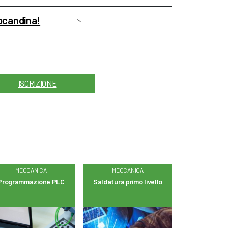
locandina!
ISCRIZIONE
MECCANICA
MECCANICA
Programmazione PLC
Saldatura primo livello