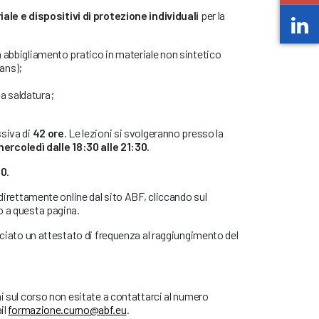
ale e dispositivi di protezione individuali
per la
va abbigliamento pratico in materiale non sintetico
ans);
a saldatura;
ssiva di
42 ore
. Le lezioni si svolgeranno presso la
ercoledì
dalle 18:30 alle 21:30
.
00
.
 direttamente online dal sito ABF, cliccando sul
o a questa pagina.
asciato un attestato di frequenza al raggiungimento del
ni sul corso non esitate a contattarci al numero
il
formazione.curno@abf.eu
.