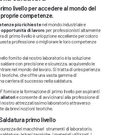
primo livello per accedere al mondo del
e proprie competenze.
tenze più richieste
nel mondo industriale e
e
opportunità di lavoro
per professionisti altamente
ura di primo livello è un’opzione eccellente per coloro
questa professione o migliorare le loro competenze
ivello fornito dal nostro laboratorio è la soluzione
a saldare con precisione e sicurezza, acquisendo le
rare nel mondo del lavoro. Si tratta di un’esperienza
i teoriche, che offre una vasta gamma di
 carriera di successo nella saldatura.
fornisce la formazione di primo livello per aspiranti
allatori
e consente di avvicinarsi alla professione di
nel nostro attrezzatissimo laboratorio attraverso
e da brevi nozioni teoriche.
Saldatura primo livello
 sicurezza dei macchinari strumenti di laboratorio.
datura: le basi tecniche, i materiali utilizzati, i