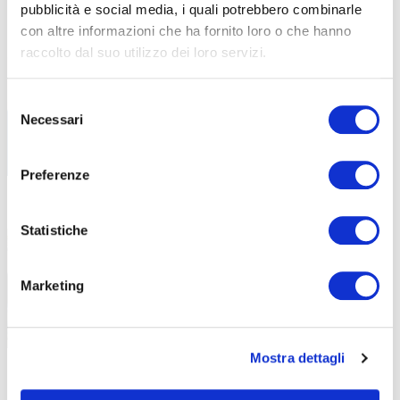
pubblicità e social media, i quali potrebbero combinarle
con altre informazioni che ha fornito loro o che hanno
Libri di testo – AF26-27
30 Luglio 2026
raccolto dal suo utilizzo dei loro servizi.
Tutti i libri di testo necessari per il prossimo
Anno
Selezione
Necessari
del
consenso
Preferenze
Stampatore di materie plastiche: al
13 Maggio 2026
Statistiche
via il nuovo corso GOL di ABF
Un percorso pratico per favorire il
reinserimento lavorativo nel settore
Marketing
Mostra dettagli
Il DAE come oggetto sociale: il dono
5 Dicembre 2025