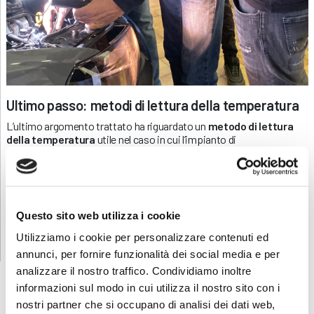
Ultimo passo: metodi di lettura della temperatura
L’ultimo argomento trattato ha riguardato un
metodo di lettura
della temperatura
utile nel caso in cui l’impianto di
climatizzazione presenti malfunzionamenti.
Per effettuare questa analisi, si utilizza una
sonda termica
, con la
quale viene sviluppata una
tabella di misurazione
delle
temperature. Affinché i dati rilevati siano affidabili, è necessario
Questo sito web utilizza i cookie
che l’impianto sia stato acceso per almeno 20 minuti, permettendo
così al gas refrigerante di raggiungere una temperatura uniforme
Utilizziamo i cookie per personalizzare contenuti ed
all’interno del sistema.
annunci, per fornire funzionalità dei social media e per
analizzare il nostro traffico. Condividiamo inoltre
informazioni sul modo in cui utilizza il nostro sito con i
ABF
NEWS
nostri partner che si occupano di analisi dei dati web,