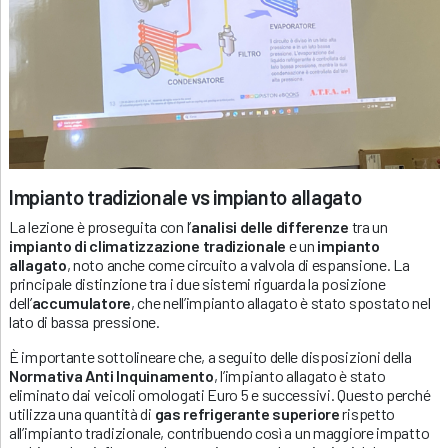
Impianto tradizionale vs impianto allagato
La lezione è proseguita con l’
analisi delle differenze
tra un
impianto di climatizzazione tradizionale
e un
impianto
allagato
, noto anche come circuito a valvola di espansione. La
principale distinzione tra i due sistemi riguarda la posizione
dell’
accumulatore
, che nell’impianto allagato è stato spostato nel
lato di bassa pressione.
È importante sottolineare che, a seguito delle disposizioni della
Normativa Anti Inquinamento
, l’impianto allagato è stato
eliminato dai veicoli omologati Euro 5 e successivi. Questo perché
utilizza una quantità di
gas refrigerante superiore
rispetto
all’impianto tradizionale, contribuendo così a un maggiore impatto