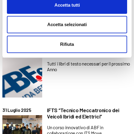
di Gruppo Selini
Accetta tutti
Un presidio salvavita per la sicurezza,
responsabilità e cura della
Accetta selezionati
Rifiuta
Libri di testo – AF25-26
25 Agosto 2025
Tutti i libri di testo necessari per il prossimo
Anno
IFTS “Tecnico Meccatronico dei
31 Luglio 2025
Veicoli Ibridi ed Elettrici”
Un corso innovativo di ABF in
collaborazione con ITS Move