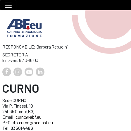
RESPONSABILE: Barbara Rebucini
SEGRETERIA:
lun.-ven. 8.30-16.00
CURNO
Sede CURNO
Via P. Finassi, 10
24035 Curno (BG)
Email:
curno@abf.eu
PEC
cfp.curno@pec.abf.eu
Tel. 035614466