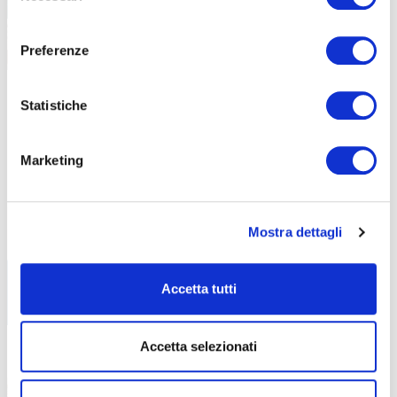
consenso
Preferenze
Statistiche
ABF
NEWS
Marketing
Libri di testo – AF26-27
30 Luglio 2026
Tutti i libri di testo necessari per il prossimo
Mostra dettagli
Anno
Accetta tutti
Accetta selezionati
Stampatore di materie plastiche: al
13 Maggio 2026
via il nuovo corso GOL di ABF