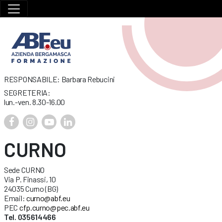
RESPONSABILE: Barbara Rebucini
SEGRETERIA:
lun.-ven. 8.30-16.00
CURNO
Sede CURNO
Via P. Finassi, 10
24035 Curno (BG)
Email:
curno@abf.eu
PEC
cfp.curno@pec.abf.eu
Tel. 035614466