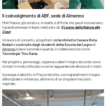
Il coinvolgimento di ABF, sede di Almenno
Molti l’hanno già notato e, in realtà, è difficile che passi inosservato:
il grande presepe in legno realizzato da “
Il Legno dalla Natura alle
Cose
”.
Un lavoro di concerto, progettato dall’
architetto Cesare Rota
Nodari
e
costruito dagli studenti della Scuola del Legno
di
Almenno
(classi seconda e quarta), in collaborazione con le
Tecnologie Tino Sana
.
Nel progetto, personaggi, capanna e alberi in legno decorato sono
ricreati in modo stilizzato e con la ragguardevole altezza di 4 metri.
Il presepe è allestito in Piazza Vecchia, con ingrandimenti in legno
dell’originale in miniatura, all’interno di un singolare tracciato
vegetale.