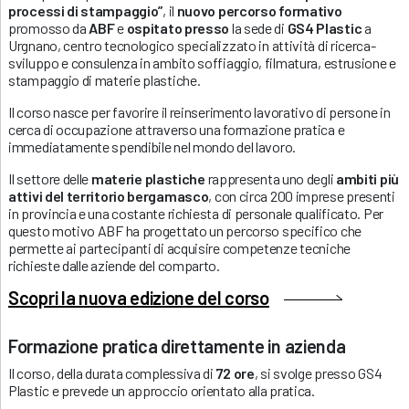
processi di stampaggio”
, il
nuovo percorso formativo
promosso da
ABF
e
ospitato presso
la sede di
GS4 Plastic
a
Urgnano, centro tecnologico specializzato in attività di ricerca-
sviluppo e consulenza in ambito soffiaggio, filmatura, estrusione e
stampaggio di materie plastiche.
Il corso nasce per favorire il reinserimento lavorativo di persone in
cerca di occupazione attraverso una formazione pratica e
immediatamente spendibile nel mondo del lavoro.
Il settore delle
materie plastiche
rappresenta uno degli
ambiti più
attivi del territorio bergamasco
, con circa 200 imprese presenti
in provincia e una costante richiesta di personale qualificato. Per
questo motivo ABF ha progettato un percorso specifico che
permette ai partecipanti di acquisire competenze tecniche
richieste dalle aziende del comparto.
Scopri la nuova edizione del corso
Formazione pratica direttamente in azienda
Il corso, della durata complessiva di
72 ore
, si svolge presso GS4
Plastic e prevede un approccio orientato alla pratica.