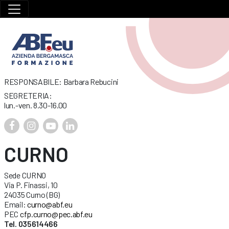
RESPONSABILE: Barbara Rebucini
SEGRETERIA:
lun.-ven. 8.30-16.00
CURNO
Sede CURNO
Via P. Finassi, 10
24035 Curno (BG)
Email:
curno@abf.eu
PEC
cfp.curno@pec.abf.eu
Tel. 035614466