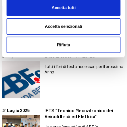
Il DAE come oggetto sociale: il dono
5 Dicembre 2025
di Gruppo Selini
Accetta tutti
Un presidio salvavita per la sicurezza,
responsabilità e cura della
Accetta selezionati
Rifiuta
Libri di testo – AF25-26
25 Agosto 2025
Tutti i libri di testo necessari per il prossimo
Anno
IFTS “Tecnico Meccatronico dei
31 Luglio 2025
Veicoli Ibridi ed Elettrici”
Un corso innovativo di ABF in