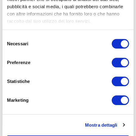
ABF
NEWS
pubblicità e social media, i quali potrebbero combinarle
con altre informazioni che ha fornito loro o che hanno
Libri di testo – AF26-27
30 Luglio 2026
raccolto dal suo utilizzo dei loro servizi.
Tutti i libri di testo necessari per il prossimo
Anno
Selezione
Necessari
del
consenso
Preferenze
Stampatore di materie plastiche: al
13 Maggio 2026
Statistiche
via il nuovo corso GOL di ABF
Un percorso pratico per favorire il
Marketing
reinserimento lavorativo nel settore
Mostra dettagli