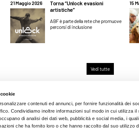
Torna “Unlock evasioni
21 Maggio 2026
15 M
artistiche”
ABF è parte della rete che promuove
percorsi di inclusione
Vedi tutte
 cookie
ARENTE
rsonalizzare contenuti ed annunci, per fornire funzionalità dei so
ffico. Condividiamo inoltre informazioni sul modo in cui utilizza il 
 occupano di analisi dei dati web, pubblicità e social media, i qual
azioni che ha fornito loro o che hanno raccolto dal suo utilizzo d
mazione
 (035) 3693711 - via Monte Gleno, 2 - I - 24125 Bergamo (BG) - Email: inf