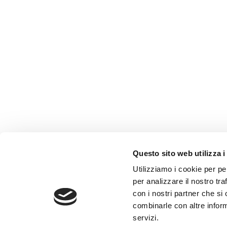
Questo sito web utilizza i
AMMINISTRAZIONE TRASP
Utilizziamo i cookie per pe
WHISTLEBLOWING
per analizzare il nostro tra
con i nostri partner che si
combinarle con altre inform
ABF Azienda Bergamasca For
servizi.
C.F. e P. IVA 03240540165 - Tel.