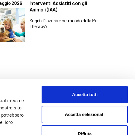
Interventi Assistiti con gli
aggio 2026
Animali (IAA)
Sogni di lavorare nel mondo della Pet
Therapy?
Accetta tutti
cial media e
nostro sito
Accetta selezionati
i potrebbero
ei loro
o@abf.eu
Rifiuta