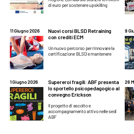
di euro per sostenere upskilling
Nuovi corsi BLSD Retraining
11 Giugno 2026
9 Gi
con crediti ECM
Un nuovo percorso per rinnovare la
certificazione BLSD e mantenere
Supereroi fragili: ABF presenta
1 Giugno 2026
26 M
lo sportello psicopedagogico al
convegno Erickson
Il progetto di ascolto e
accompagnamento attivo nelle sedi
ABF