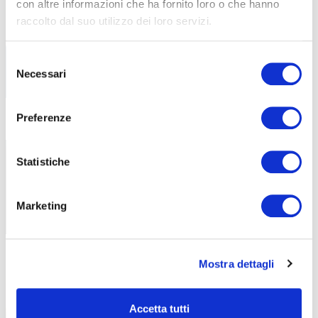
con altre informazioni che ha fornito loro o che hanno
certificato
raccolto dal suo utilizzo dei loro servizi.
ABF ottiene la certificazione UNI/PdR
125:2022 e adotta un sistema
Selezione
Necessari
del
consenso
Preferenze
Formazione Continua in Lombardia:
5 Agosto 2026
nuovi corsi finanziati per imprese e
professionisti
Statistiche
Con ABF, aziende e lavoratori possono
aggiornare le proprie competenze
Marketing
Protetto: La sostenibilità
31 Luglio 2026
Mostra dettagli
dell’esperienza scolastica nella
formazione professionale
Accetta tutti