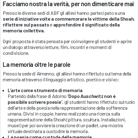
Facciamo nostra la verità, per non dimenticare mai
Presso le diverse sedi di ABF gli allievi hanno partecipato a una
serie di iniziative volte a commemorare le vittime della Shoah
,
riflettere sul passato
e
approfondire il significato della
memoria collettiva
.
Ogni proposta è stata pensata per coinvolgere gli studenti e aprire
un dialogo attraverso letture, film, incontri e momenti di
condivisione.
La memoria oltre le parole
Presso la sede di Almenno, gli allievi hanno riflettuto sul tema della
memoria attraverso il linguaggio artistico, poetico e visivo:
L’arte come strumento di memoria
Partendo dalla frase di Adorno “
Dopo Auschwitz non è
possibile scrivere poesie
”, gli studenti hanno riflettuto sul ruolo
dell’arte e della poesia nella rappresentazione della sofferenza
umana. Divisi in coppie, hanno realizzato una ricerca sulla
rappresentazione della Shoah (pittura, scultura, installazioni,
musei) per poi avviare la creazione di un padlet, una mostra
virtuale destinata a custodire la memoria.
La poesia come custode della memoria