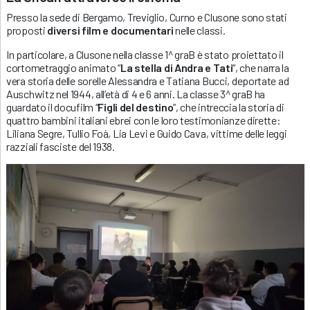
Presso la sede di Bergamo, Treviglio, Curno e Clusone sono stati
proposti
diversi film
e documentari
nelle classi.
In particolare, a Clusone nella classe 1^ graB è stato proiettato il
cortometraggio animato “
La stella di Andra e Tati
“, che narra la
vera storia delle sorelle Alessandra e Tatiana Bucci, deportate ad
Auschwitz nel 1944, all’età di 4 e 6 anni. La classe 3^ graB ha
guardato il docufilm “
Figli del destino
”, che intreccia la storia di
quattro bambini italiani ebrei con le loro testimonianze dirette:
Liliana Segre, Tullio Foà, Lia Levi e Guido Cava, vittime delle leggi
razziali fasciste del 1938.