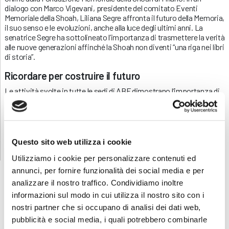
dialogo con Marco Vigevani, presidente del comitato Eventi
Memoriale della Shoah, Liliana Segre affronta il futuro della Memoria,
il suo senso e le evoluzioni, anche alla luce degli ultimi anni. La
senatrice Segre ha sottolineato l’importanza di trasmettere la verità
alle nuove generazioni affinché la Shoah non diventi “una riga nei libri
di storia”.
Ricordare per costruire il futuro
Le attività svolte in tutte le sedi di ABF dimostrano l’importanza di
commemorare il passato, mantenere viva la memoria, fare propria
la verità e a preservarla.
Ricordare significa
imparare dal passato
, interrogarsi sul
presente e impegnarsi per costruire una società capace di
Questo sito web utilizza i cookie
riconoscere e combattere ogni forma di odio e indifferenza.
Utilizziamo i cookie per personalizzare contenuti ed
annunci, per fornire funzionalità dei social media e per
ABF
NEWS
analizzare il nostro traffico. Condividiamo inoltre
informazioni sul modo in cui utilizza il nostro sito con i
nostri partner che si occupano di analisi dei dati web,
pubblicità e social media, i quali potrebbero combinarle
Parità di genere in ABF: un impegno
6 Agosto 2026