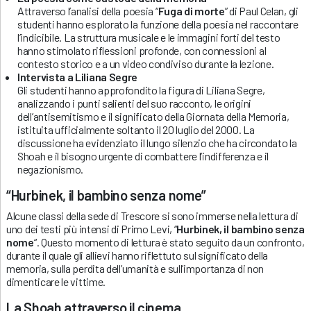
Attraverso l’analisi della poesia “
Fuga di morte
” di Paul Celan, gli
studenti hanno esplorato la funzione della poesia nel raccontare
l’indicibile. La struttura musicale e le immagini forti del testo
hanno stimolato riflessioni profonde, con connessioni al
contesto storico e a un video condiviso durante la lezione.
Intervista a Liliana Segre
Gli studenti hanno approfondito la figura di Liliana Segre,
analizzando i punti salienti del suo racconto, le origini
dell’antisemitismo e il significato della Giornata della Memoria,
istituita ufficialmente soltanto il 20 luglio del 2000. La
discussione ha evidenziato il lungo silenzio che ha circondato la
Shoah e il bisogno urgente di combattere l’indifferenza e il
negazionismo.
“Hurbinek, il bambino senza nome”
Alcune classi della sede di Trescore si sono immerse nella lettura di
uno dei testi più intensi di Primo Levi, “
Hurbinek, il bambino senza
nome
“. Questo momento di lettura è stato seguito da un confronto,
durante il quale gli allievi hanno riflettuto sul significato della
memoria, sulla perdita dell’umanità e sull’importanza di non
dimenticare le vittime.
La Shoah attraverso il cinema