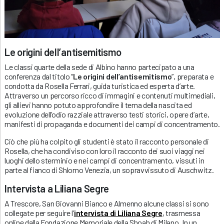
Le origini dell’antisemitismo
Le classi quarte della sede di Albino hanno partecipato a una
conferenza dal titolo “
Le origini dell’antisemitismo
”, preparata e
condotta da Rosella Ferrari, guida turistica ed esperta d’arte.
Attraverso un percorso ricco di immagini e contenuti multimediali,
gli allievi hanno potuto approfondire il tema della nascita ed
evoluzione dell’odio razziale attraverso testi storici, opere d’arte,
manifesti di propaganda e documenti dei campi di concentramento.
Ciò che più ha colpito gli studenti è stato il racconto personale di
Rosella, che ha condiviso con loro il racconto dei suoi viaggi nei
luoghi dello sterminio e nei campi di concentramento, vissuti in
parte al fianco di Shlomo Venezia, un sopravvissuto di Auschwitz.
Intervista a Liliana Segre
A Trescore, San Giovanni Bianco e Almenno alcune classi si sono
collegate per seguire l’
intervista di Liliana Segre
, trasmessa
online dalla Fondazione Memoriale della Shoah di Milano. In un