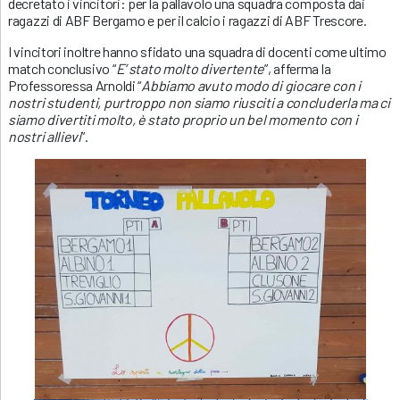
decretato i vincitori: per la pallavolo una squadra composta dai
ragazzi di ABF Bergamo e per il calcio i ragazzi di ABF Trescore.
I vincitori inoltre hanno sfidato una squadra di docenti come ultimo
match conclusivo “
E’ stato molto divertente
”, afferma la
Professoressa Arnoldi “
Abbiamo avuto modo di giocare con i
nostri studenti, purtroppo non siamo riusciti a concluderla ma ci
siamo divertiti molto, è stato proprio un bel momento con i
nostri allievi
”.