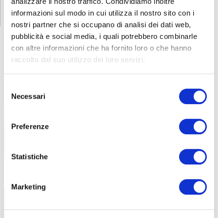
analizzare il nostro traffico. Condividiamo inoltre
di squadra come un divertimento dove si vince e si perde tutti
insieme.
informazioni sul modo in cui utilizza il nostro sito con i
nostri partner che si occupano di analisi dei dati web,
pubblicità e social media, i quali potrebbero combinarle
ABF
NEWS
con altre informazioni che ha fornito loro o che hanno
raccolto dal suo utilizzo dei loro servizi.
Parità di genere in ABF: un impegno
6 Agosto 2026
Selezione
certificato
Necessari
del
consenso
ABF ottiene la certificazione UNI/PdR
125:2022 e adotta un sistema
Preferenze
Statistiche
Formazione Continua in Lombardia:
5 Agosto 2026
Marketing
nuovi corsi finanziati per imprese e
professionisti
Con ABF, aziende e lavoratori possono