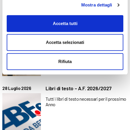
aggiornare le proprie competenze
Mostra dettagli
Accetta tutti
Protetto: La sostenibilità
31 Luglio 2026
dell’esperienza scolastica nella
Accetta selezionati
formazione professionale
Non è disponibile alcun riassunto in quanto
si tratta di un articolo protetto.
Rifiuta
Libri di testo – A.F. 2026/2027
28 Luglio 2026
Tutti i libri di testo necessari per il prossimo
Anno