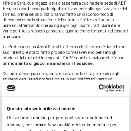
Mirko e Sara, due ragazzi della classe terza cucina della sede di ABF
Bergamo che hanno partecipato attivamente all’organizzazione del
torneo, prima del suo inizio hanno fatto un discorso ricco di
riflessioni circa la situazione delicata in cui si trova il popolo
ucraino, affermando che ad ogni gol, ogni punto, fatti durante le
varie partite avrebbero pensato a quanto erano fortunati ad essere lì
a giocare.
La Professoressa Arnoldi infatti afferma che il torneo è riuscito nel
suo intento, è stato fatto proprio come l’avevano pensato gli
studenti, lei e gli altri insegnanti di ABF: con l’intenzione che fosse
un
momento di gioco ma anche di riflessione
.
Quando si insegna uno sport a scuola non lo si fa per rendere gli
studenti degli atleti professionisti o per indirizzarli verso un
determinato tipo di sport, bensì si cerca di trasmettere in loro
valori
ed emozioni
: attraverso le competizioni, i nostri studenti
imparano a fare squadra, stare in gruppo, hanno maggiori
conoscenze su cosa sia la convivenza in campo, nello spogliatoio
ma anche nella vita.
Questo sito web utilizza i cookie
Lo stesso
obiettivo
del torneo, sostenere fermamente il
NO alla
Utilizziamo i cookie per personalizzare contenuti ed
guerra
e aiutare il popolo ucraino, è indice che questi valori sono
annunci, per fornire funzionalità dei social media e per
stati ampiamente assimilati dai nostri ragazzi che vedono il gioco