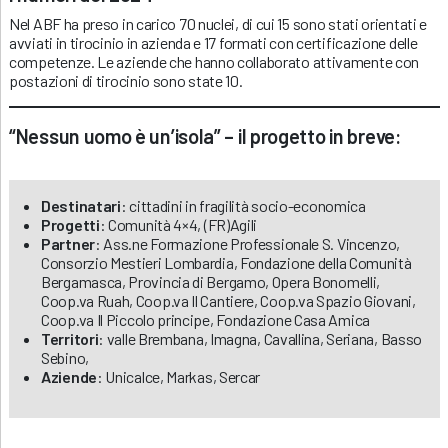
Nel ABF ha preso in carico 70 nuclei, di cui 15 sono stati orientati e
avviati in tirocinio in azienda e 17 formati con certificazione delle
competenze. Le aziende che hanno collaborato attivamente con
postazioni di tirocinio sono state 10.
“Nessun uomo è un’isola” – il progetto in breve:
Destinatari
: cittadini in fragilità socio-economica
Progetti
: Comunità 4×4, (FR)Agili
Partner
: Ass.ne Formazione Professionale S. Vincenzo,
Consorzio Mestieri Lombardia, Fondazione della Comunità
Bergamasca, Provincia di Bergamo, Opera Bonomelli,
Coop.va Ruah, Coop.va Il Cantiere, Coop.va Spazio Giovani,
Coop.va Il Piccolo principe, Fondazione Casa Amica
Territori
: valle Brembana, Imagna, Cavallina, Seriana, Basso
Sebino,
Aziende
: Unicalce, Markas, Sercar