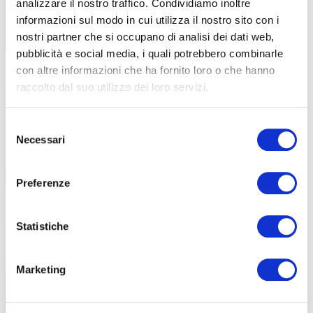
Con ABF, aziende e lavoratori possono
analizzare il nostro traffico. Condividiamo inoltre
aggiornare le proprie competenze
informazioni sul modo in cui utilizza il nostro sito con i
nostri partner che si occupano di analisi dei dati web,
pubblicità e social media, i quali potrebbero combinarle
con altre informazioni che ha fornito loro o che hanno
Protetto: La sostenibilità
31 Luglio 2026
raccolto dal suo utilizzo dei loro servizi.
dell’esperienza scolastica nella
formazione professionale
Selezione
Non è disponibile alcun riassunto in quanto
Necessari
del
si tratta di un articolo protetto.
consenso
Preferenze
Libri di testo – A.F. 2026/2027
28 Luglio 2026
Statistiche
Tutti i libri di testo necessari per il prossimo
Anno
Marketing