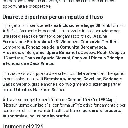
ostacolano l’accesso al lavoro, restituendo ai beneficiari nuove
opportunità e prospettive.
Una rete di partner per un impatto diffuso
Il progetto si inserisce nell’area
Inclusione e legge 68
, ambito in cui
ABF è attivamente impegnata. È realizzato in collaborazione con
una rete di realtà del territorio bergamasco, tra cui
Ass.ne
Formazione Professionale S. Vincenzo, Consorzio Mestieri
Lombardia, Fondazione della Comunità Bergamasca,
Provincia di Bergamo, Opera Bonomelli, Coop.va Ruah, Coop.va
Il Cantiere, Coop.va Spazio Giovani, Coop.va Il Piccolo Principe
e Fondazione Casa Amica
.
L’iniziativa si sviluppa su diversi territori della provincia di Bergamo,
in particolare nelle valli
Brembana, Imagna, Cavallina, Seriana e
Basso Sebino
, grazie anche al coinvolgimento di aziende partner
come
Unicalce, Markas e Sercar
.
Attraverso progetti specifici come
Comunità 4×4 e (FR)Agili
,
“Nessun uomo è un’isola” si conferma un’iniziativa fondamentale per
sostenere chi si trova in difficoltà, offrendo
percorsi di crescita,
autonomia e inclusione lavorativa
.
I numeri del 2024