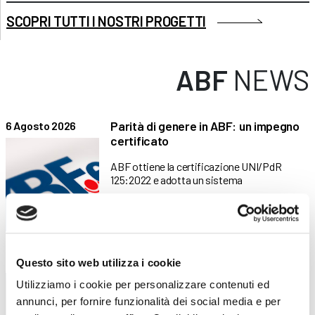
SCOPRI TUTTI I NOSTRI PROGETTI
ABF
NEWS
Parità di genere in ABF: un impegno
6 Agosto 2026
certificato
ABF ottiene la certificazione UNI/PdR
125:2022 e adotta un sistema
Formazione Continua in Lombardia:
5 Agosto 2026
Questo sito web utilizza i cookie
nuovi corsi finanziati per imprese e
Utilizziamo i cookie per personalizzare contenuti ed
professionisti
annunci, per fornire funzionalità dei social media e per