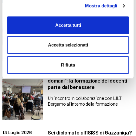
Mostra dettagli
Piano di formazione estiva: diverse
17 Luglio 2026
attività dedicate all’aggiornamento e
Accetta tutti
alla crescita professionale
Competenze, innovazione e benessere: il
Accetta selezionati
piano formativo che ha accompagnato
Rifiuta
“Stare bene oggi per stare meglio
16 Luglio 2026
domani”: la formazione dei docenti
parte dal benessere
Un incontro in collaborazione con LILT
Bergamo all’interno della formazione
Sei diplomato all’ISISS di Gazzaniga?
13 Luglio 2026