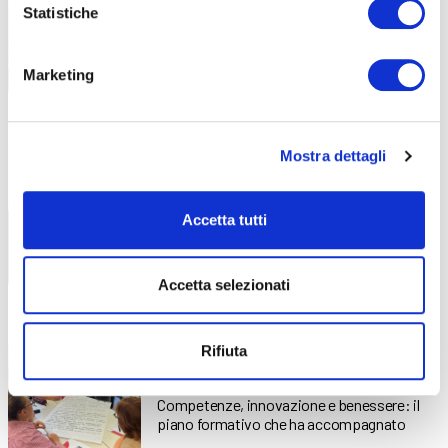
Statistiche
Non è disponibile alcun riassunto in quanto
si tratta di un articolo protetto.
Marketing
Libri di testo – A.F. 2026/2027
28 Luglio 2026
Mostra dettagli
Tutti i libri di testo necessari per il prossimo
Anno
Accetta tutti
Accetta selezionati
Piano di formazione estiva: diverse
17 Luglio 2026
attività dedicate all’aggiornamento e
Rifiuta
alla crescita professionale
Competenze, innovazione e benessere: il
piano formativo che ha accompagnato