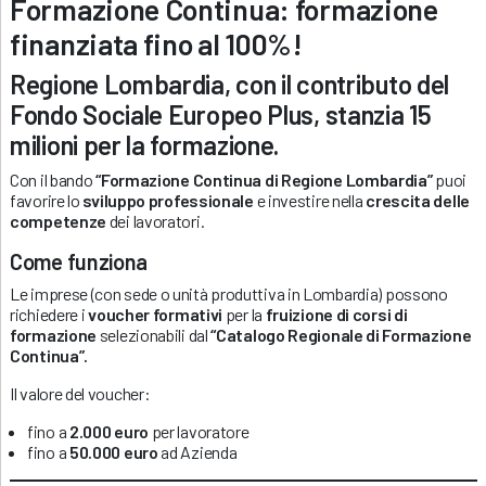
Formazione Continua: formazione
finanziata fino al 100%!
Regione Lombardia, con il contributo del
Fondo Sociale Europeo Plus, stanzia 15
milioni per la formazione.
Con il bando
“Formazione Continua di Regione Lombardia”
puoi
favorire lo
sviluppo professionale
e investire nella
crescita delle
competenze
dei lavoratori.
Come funziona
Le imprese (con sede o unità produttiva in Lombardia) possono
richiedere i
voucher formativi
per la
fruizione di corsi di
formazione
selezionabili dal
“Catalogo Regionale di Formazione
Continua”.
Il valore del voucher:
fino a
2.000 euro
per lavoratore
fino a
50.000 euro
ad Azienda