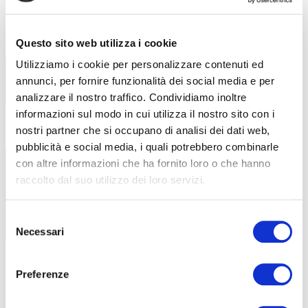
Parità di genere in ABF: un impegno
6 Agosto 2026
certificato
ABF ottiene la certificazione UNI/PdR
Questo sito web utilizza i cookie
125:2022 e adotta un sistema
Utilizziamo i cookie per personalizzare contenuti ed
annunci, per fornire funzionalità dei social media e per
analizzare il nostro traffico. Condividiamo inoltre
informazioni sul modo in cui utilizza il nostro sito con i
nostri partner che si occupano di analisi dei dati web,
Formazione Continua in Lombardia:
5 Agosto 2026
pubblicità e social media, i quali potrebbero combinarle
nuovi corsi finanziati per imprese e
professionisti
con altre informazioni che ha fornito loro o che hanno
raccolto dal suo utilizzo dei loro servizi.
Con ABF, aziende e lavoratori possono
aggiornare le proprie competenze
Selezione
Necessari
del
consenso
Protetto: La sostenibilità
31 Luglio 2026
Preferenze
dell’esperienza scolastica nella
formazione professionale