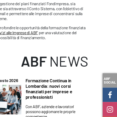
gestione dei piani finanziati Fondimpresa, sia
 sia attraverso il Conto Sistema, con l’obiettivo di
nali e permettere alle imprese di concentrarsi sulla
erne.
rofondire le opportunità della formazione finanziata
vizi alle Imprese di ABF
per una valutazione del
ossibilità di finanziamento.
ABF
NEWS
ABF
Formazione Continua in
gosto 2026
SOCIAL
Lombardia: nuovi corsi
finanziati per imprese e
professionisti
Con ABF, aziende e lavoratori
possono aggiornare le proprie
competenze