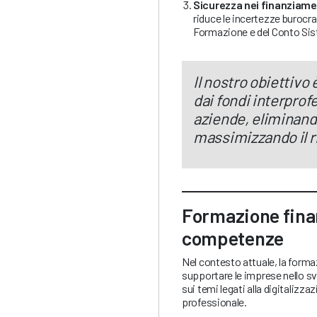
Sicurezza nei finanziame
riduce le incertezze burocr
Formazione e del Conto Si
Il nostro obiettivo
dai fondi interprof
aziende, eliminand
massimizzando il r
Formazione finan
competenze
Nel contesto attuale, la form
supportare le imprese nello sv
sui temi legati alla digitalizz
professionale.