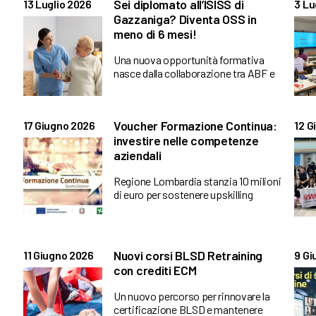
Sei diplomato all’ISISS di
13 Luglio 2026
3 Lu
Gazzaniga? Diventa OSS in
meno di 6 mesi!
Una nuova opportunità formativa
nasce dalla collaborazione tra ABF e
Voucher Formazione Continua:
17 Giugno 2026
12 G
investire nelle competenze
aziendali
Regione Lombardia stanzia 10 milioni
di euro per sostenere upskilling
Nuovi corsi BLSD Retraining
11 Giugno 2026
9 Gi
con crediti ECM
Un nuovo percorso per rinnovare la
certificazione BLSD e mantenere