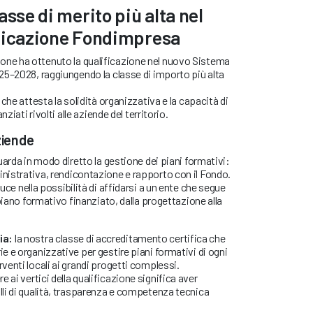
asse di merito più alta nel
ificazione Fondimpresa
e ha ottenuto la qualificazione nel nuovo Sistema
25–2028, raggiungendo la classe di importo più alta
che attesta la solidità organizzativa e la capacità di
ziati rivolti alle aziende del territorio.
ziende
uarda in modo diretto la gestione dei piani formativi:
istrativa, rendicontazione e rapporto con il Fondo.
duce nella possibilità di affidarsi a un ente che segue
piano formativo finanziato, dalla progettazione alla
ia:
la nostra classe di accreditamento certifica che
ie e organizzative per gestire piani formativi di ogni
rventi locali ai grandi progetti complessi.
e ai vertici della qualificazione significa aver
lli di qualità, trasparenza e competenza tecnica