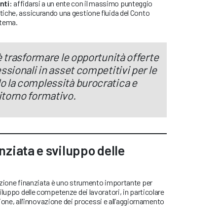
nti:
affidarsi a un ente con il massimo punteggio
atiche, assicurando una gestione fluida del Conto
stema.
 è trasformare le opportunità offerte
essionali in asset competitivi per le
o la complessità burocratica e
itorno formativo.
ziata e sviluppo delle
azione finanziata è uno strumento importante per
iluppo delle competenze dei lavoratori, in particolare
azione, all’innovazione dei processi e all’aggiornamento