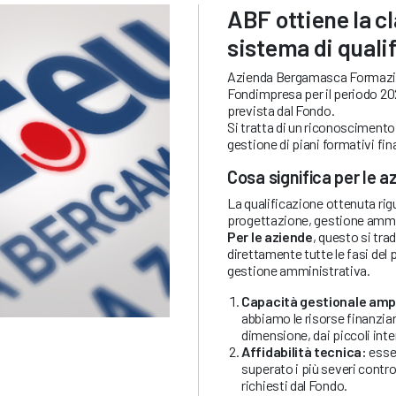
ABF ottiene la cl
sistema di qual
Azienda Bergamasca Formazion
Fondimpresa per il periodo 20
prevista dal Fondo.
Si tratta di un riconoscimento 
gestione di piani formativi finan
Cosa significa per le a
La qualificazione ottenuta rig
progettazione, gestione ammin
Per le aziende
, questo si tra
direttamente tutte le fasi del 
gestione amministrativa.
Capacità gestionale amp
abbiamo le risorse finanziar
dimensione, dai piccoli inte
Affidabilità tecnica:
esser
superato i più severi contro
richiesti dal Fondo.