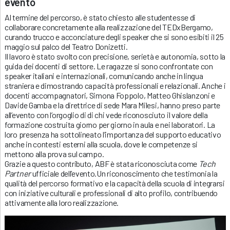
evento
Al termine del percorso, è stato chiesto alle studentesse di
collaborare concretamente alla realizzazione del TEDxBergamo,
curando trucco e acconciature degli speaker che si sono esibiti il 25
maggio sul palco del Teatro Donizetti.
Il lavoro è stato svolto con precisione, serietà e autonomia, sotto la
guida dei docenti di settore. Le ragazze si sono confrontate con
speaker italiani e internazionali, comunicando anche in lingua
straniera e dimostrando capacità professionali e relazionali. Anche i
docenti accompagnatori, Simona Foppolo, Matteo Ghislanzoni e
Davide Gamba e la direttrice di sede Mara Milesi, hanno preso parte
all’evento con l’orgoglio di di chi vede riconosciuto il valore della
formazione costruita giorno per giorno in aula e nei laboratori. La
loro presenza ha sottolineato l’importanza del supporto educativo
anche in contesti esterni alla scuola, dove le competenze si
mettono alla prova sul campo.
Grazie a questo contributo, ABF è stata riconosciuta come
Tech
Partner
ufficiale dell’evento.Un riconoscimento che testimonia la
qualità del percorso formativo e la capacità della scuola di integrarsi
con iniziative culturali e professionali di alto profilo, contribuendo
attivamente alla loro realizzazione.