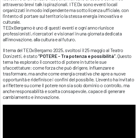
attraverso brevi talk ispirazionali. I TEDx sono eventi locali
organizzati in modo indipendente ma sotto licenza ufficiale, con
l’intento di portare sul territorio la stessa energia innovativa e
culturale.
TEDxBergamo è uno di questi eventi e ogni anno riunisce
professionisti, ricercatori e visionari in una giornata dedicata
all’innovazione, alla cultura e al futuro.
Il tema del TEDxBergamo 2025, svoltosi il 25 maggio al Teatro
Donizetti, è stato
“POTERE – Tra potenza e possibilità”
. Questo
tema ha esplorato il concetto di potere in tutte le sue
sfaccettature: come forza che può dirigere, influenzare e
trasformare, ma anche come energia creativa che apre a nuove
opportunità e ridefinisce i confini del possibile. L’evento ha invitato
a riflettere su come il potere non sia solo dominio o controllo, ma
anche responsabilità e scelta consapevole, capace di generare
cambiamento e innovazione.