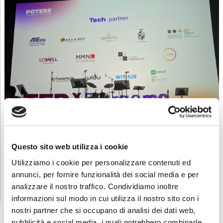
Questo progetto ha ha consentito di sperimentare le competenze
Questo sito web utilizza i cookie
acquisite in aula e inserendosi in un contesto culturale di rilievo.
Un’esperienza che conferma l’importanza dell’apprendimento
Utilizziamo i cookie per personalizzare contenuti ed
pratico nei percorsi di formazione professionale e sottolinea il
annunci, per fornire funzionalità dei social media e per
valore delle collaborazioni con il territorio e con realtà di respiro
analizzare il nostro traffico. Condividiamo inoltre
internazionale.
informazioni sul modo in cui utilizza il nostro sito con i
nostri partner che si occupano di analisi dei dati web,
pubblicità e social media, i quali potrebbero combinarle