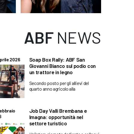
ABF
NEWS
Soap Box Rally: ABF San
prile 2026
Giovanni Bianco sul podio con
un trattore in legno
Secondo posto per gli allievi del
quarto anno agricolo alla
Job Day Valli Brembana e
ebbraio
6
Imagna: opportunità nel
settore turistico