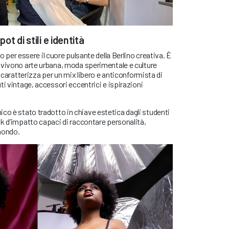
t di stili e identità
o per essere il cuore pulsante della Berlino creativa. È
nvivono arte urbana, moda sperimentale e culture
i caratterizza per un mix libero e anticonformista di
ti vintage, accessori eccentrici e ispirazioni
co è stato tradotto in chiave estetica dagli studenti
k d’impatto capaci di raccontare personalità,
mondo.