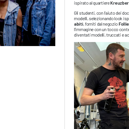
ispirato al quartiere
Kreuzber
Gli studenti, con l’aiuto dei d
modelli, selezionando look ispir
abiti
, forniti dal negozio
Folli
l’immagine con un tocco conte
diventati modelli, truccati e 