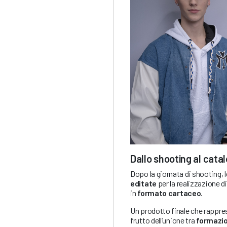
Dallo shooting al cata
Dopo la giornata di shooting, 
editate
per la realizzazione d
in
formato cartaceo
.
Un prodotto finale che rapprese
frutto dell’unione tra
formazio