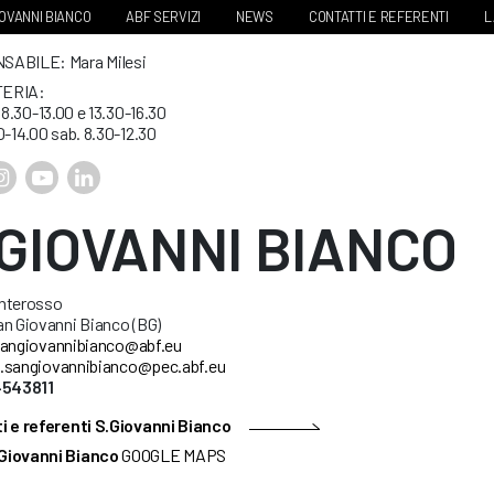
IOVANNI BIANCO
ABF SERVIZI
NEWS
CONTATTI E REFERENTI
L
ABILE: Mara Milesi
ERIA:
. 8.30-13.00 e 13.30-16.30
0-14.00 sab. 8.30-12.30
.GIOVANNI BIANCO
nterosso
an Giovanni Bianco (BG)
angiovannibianco@abf.eu
.sangiovannibianco@pec.abf.eu
4543811
i e referenti S.Giovanni Bianco
Giovanni Bianco
GOOGLE MAPS