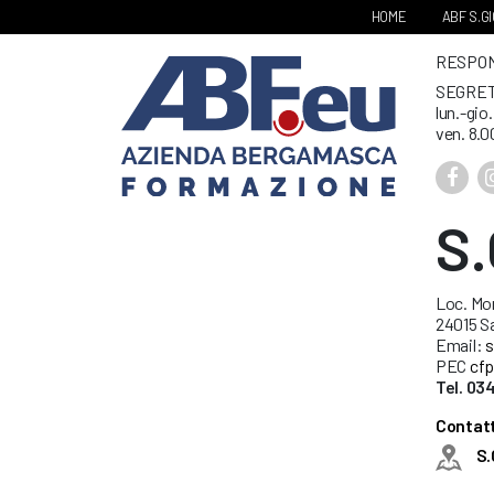
HOME
ABF S.G
RESPONS
SEGRET
lun.-gio
ven. 8.0
S
Loc. Mo
24015 S
Email:
s
PEC
cfp
Tel. 03
Contatt
S.