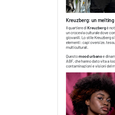
Kreuzberg: un melting po
Il quartiere di
Kreuzberg
è not
un crocevia culturale dove co
giovanili. Lo stile Kreuzberg s
elementi: capi oversize, tessu
multiculturali.
Questo
mood urbano
e dinami
ABF, che hanno dato vita a loo
contaminazioni e visioni del 