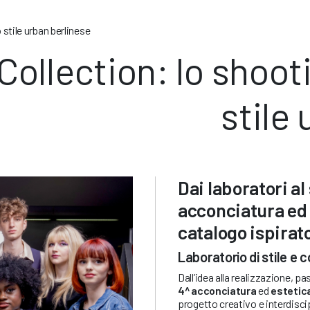
 stile urban berlinese
ollection: lo shooti
stile
Dai laboratori al 
acconciatura ed 
catalogo ispirato
Laboratorio di stile e 
Dall’idea alla realizzazione, p
4^ acconciatura
ed
estetic
progetto creativo e interdisci