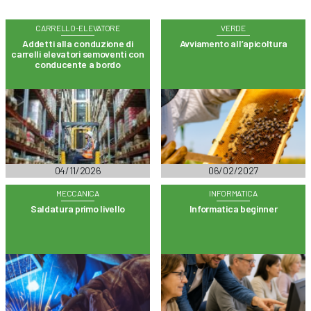
CARRELLO-ELEVATORE
VERDE
Addetti alla conduzione di
Avviamento all’apicoltura
carrelli elevatori semoventi con
conducente a bordo
04/11/2026
06/02/2027
MECCANICA
INFORMATICA
Saldatura primo livello
Informatica beginner