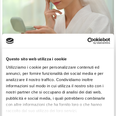
Un corso pratico aperto a tutti, ideale per imparare a prendersi cura
della propria pelle e valorizzare il proprio viso con un make-up
Questo sito web utilizza i cookie
semplice ma efficace. Si approfondiscono prodotti, tecniche e
accorgimenti per sentirsi bene con sé stessi in ogni occasione.
Utilizziamo i cookie per personalizzare contenuti ed
annunci, per fornire funzionalità dei social media e per
Cristalli: alleati del benessere
analizzare il nostro traffico. Condividiamo inoltre
informazioni sul modo in cui utilizza il nostro sito con i
📅 2 e 9 febbraio 2026
nostri partner che si occupano di analisi dei dati web,
🕒 7 ore
💶 120 euro
pubblicità e social media, i quali potrebbero combinarle
con altre informazioni che ha fornito loro o che hanno
raccolto dal suo utilizzo dei loro servizi.