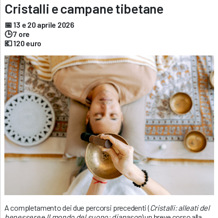
Cristalli e campane tibetane
📅 13 e 20 aprile 2026
🕒 7 ore
💶 120 euro
A completamento dei due percorsi precedenti (
Cristalli: alleati del
benessere
e
Il mondo del suono: diapason
) un breve corso alla