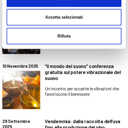
Prevenzione dei tumori femminili:
21 Novembre 2025
l’impegno di ABF
Accetta selezionati
In collaborazione con l’Associazione Cuore
di Donna ABF organizza, come
Rifiuta
“Il mondo del suono” conferenza
10 Novembre 2025
gratuita sul potere vibrazionale del
suono
Un incontro per scoprire le vibrazioni che
favoriscono il benessere
Vendemmia: dalla raccolta dell’uva
29 Settembre
2025
fino alla produzione del vino