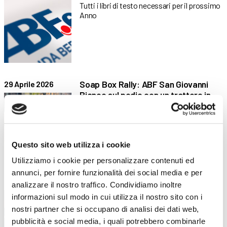
Tutti i libri di testo necessari per il prossimo
Anno
Soap Box Rally: ABF San Giovanni
29 Aprile 2026
Bianco sul podio con un trattore in
legno
Secondo posto per gli allievi del quarto anno
agricolo alla
Questo sito web utilizza i cookie
Utilizziamo i cookie per personalizzare contenuti ed
annunci, per fornire funzionalità dei social media e per
Continua la collaborazione con
16 Aprile 2026
analizzare il nostro traffico. Condividiamo inoltre
TEDxBergamo!
informazioni sul modo in cui utilizza il nostro sito con i
nostri partner che si occupano di analisi dei dati web,
Le nostre allieve dei percorsi di
acconciatura ed estetica protagoniste
pubblicità e social media, i quali potrebbero combinarle