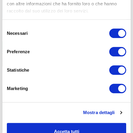
con altre informazioni che ha fornito loro o che hanno
raccolto dal suo utilizzo dei loro servizi.
Selezione
Job Day Valli Brembana e Imagna:
24 Febbraio 2026
Necessari
del
opportunità nel settore turistico
consenso
Un’intera giornata dedicata a colloqui,
Preferenze
imprese e nuove possibilità professionali
Statistiche
Un gesto di solidarietà a tutela della
3 Febbraio 2026
Marketing
comunità
Un DAE per la sede ABF di San Giovanni
Bianco
Mostra dettagli
Accetta tutti