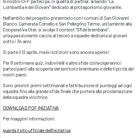
In nostro CFP partecipa, in qualità di partner, al bando “La
Lombardia è dei Giovani” dedicato al protagonismo giovanile.
Nell’ambito del progetto presentato con i comuni di San Giovanni
Bianco, Camerata Cornello e San Pellegrino Terme, unitamente alla
Cooperativa Oter, si svolge il contest “Sfide brembane”,
un’appassionante caccia al tesoro a squadre dedicata ai giovani
sotto i 34 anni.
Si parte il 12 aprile, ma le iscrizioni sono ancora aperte!
Per 8 settimane quiz, indovinelli e altre sfide coinvolgeranno i
partecipanti alla scoperta del territorio brembano e delle tipicità dei
nostri paesi.
Sono previsti premi settimanali e l’attribuzione di punteggi ad ogni
squadra fino alla grande sfida finale che porterà alla proclamazione
della squadra vincitrice.
DOWNLOAD PDF INIZIATIVA
Per maggiori informazioni:
guarda il sito ufficiale dell’iniziativa