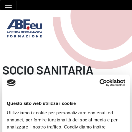
SOCIO SANITARIA
HOME
/
SOCIO SANITARIA
25 Marzo 2026
Questo sito web utilizza i cookie
Blsd per operatori sanitari
Utilizziamo i cookie per personalizzare contenuti ed
annunci, per fornire funzionalità dei social media e per
Sei un operatore sanitario? Ecco il corso che fa per te!
analizzare il nostro traffico. Condividiamo inoltre