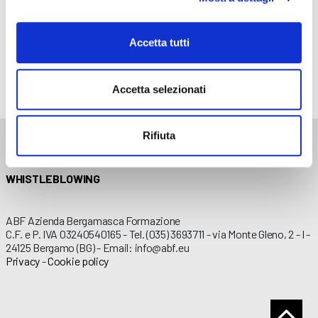
Assistente familiare
Un percorso completo per diventare assistente familiare e accudire
Accetta tutti
persone
Accetta selezionati
Rifiuta
AMMINISTRAZIONE TRASPARENTE
WHISTLEBLOWING
ABF Azienda Bergamasca Formazione
C.F. e P. IVA 03240540165 - Tel. (035) 3693711 - via Monte Gleno, 2 - I -
24125 Bergamo (BG) - Email: info@abf.eu
Privacy
-
Cookie policy