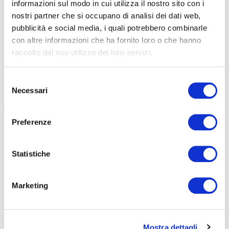
informazioni sul modo in cui utilizza il nostro sito con i
7 Agosto 2023
nostri partner che si occupano di analisi dei dati web,
Ausiliario Socio Assistenziale (ASA)
pubblicità e social media, i quali potrebbero combinarle
con altre informazioni che ha fornito loro o che hanno
Vuoi trovare lavoro nei settori sociale, sanitario e assistenziale? Il
raccolto dal suo utilizzo dei loro servizi.
Selezione
28 Luglio 2023
Necessari
del
Riqualifica da Ausiliario a Operatore Socio-Sanitario
consenso
(riqualifica ASA/OSS)
Preferenze
Vuoi trovare lavoro nei settori sociale, sanitario e assistenziale? Il
Statistiche
20 Luglio 2023
Operatore Socio Sanitario (OSS)
Marketing
Vuoi trovare lavoro nei settori sociale, sanitario e assistenziale? Il
11 Gennaio 2023
Mostra dettagli