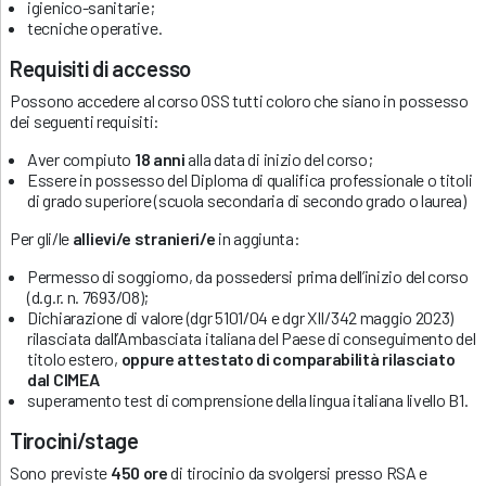
igienico-sanitarie;
tecniche operative.
Requisiti di accesso
Possono accedere al corso OSS tutti coloro che siano in possesso
dei seguenti requisiti:
Aver compiuto
18 anni
alla data di inizio del corso;
Essere in possesso del Diploma di qualifica professionale o titoli
di grado superiore (scuola secondaria di secondo grado o laurea)
Per gli/le
allievi/e stranieri/e
in aggiunta:
Permesso di soggiorno, da possedersi prima dell’inizio del corso
(d.g.r. n. 7693/08);
Dichiarazione di valore (dgr 5101/04 e dgr XII/342 maggio 2023)
rilasciata dall’Ambasciata italiana del Paese di conseguimento del
titolo estero,
oppure attestato di comparabilità rilasciato
dal CIMEA
superamento test di comprensione della lingua italiana livello B1.
Tirocini/stage
Sono previste
450 ore
di tirocinio da svolgersi presso RSA e