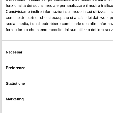
funzionalità dei social media e per analizzare il nostro traffico
CALENDARIO
CORSI
Condividiamo inoltre informazioni sul modo in cui utilizza il no
con i nostri partner che si occupano di analisi dei dati web, pu
social media, i quali potrebbero combinarle con altre informa
fornito loro o che hanno raccolto dal suo utilizzo dei loro servi
Trova il tuo corso
Selezione
Necessari
del
consenso
Preferenze
VERDE
MECCANICA
Avviamento all’apicoltura
Saldatura primo livello
Statistiche
Marketing