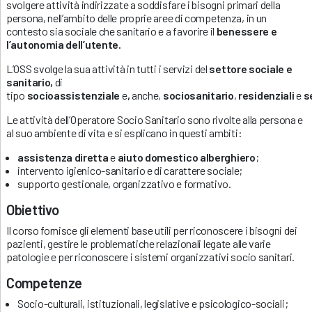
svolgere attività indirizzate a soddisfare i bisogni primari della
persona, nell’ambito delle proprie aree di competenza, in un
contesto sia sociale che sanitario e a favorire il
benessere e
l’autonomia dell’utente.
L’OSS svolge la sua attività in tutti i servizi del
settore sociale e
sanitario,
di
tipo
socioassistenziale
e
,
anche,
sociosanitario
,
residenziali
e
se
Le attività dell’Operatore Socio Sanitario sono rivolte alla persona e
al suo ambiente di vita e si esplicano in questi ambiti:
assistenza diretta
e
aiuto domestico alberghiero
;
intervento igienico-sanitario e di carattere sociale;
supporto gestionale, organizzativo e formativo.
Obiettivo
Il corso fornisce gli elementi base utili per riconoscere i bisogni dei
pazienti, gestire le problematiche relazionali legate alle varie
patologie e per riconoscere i sistemi organizzativi socio sanitari.
Competenze
Socio-culturali, istituzionali, legislative e psicologico-sociali;