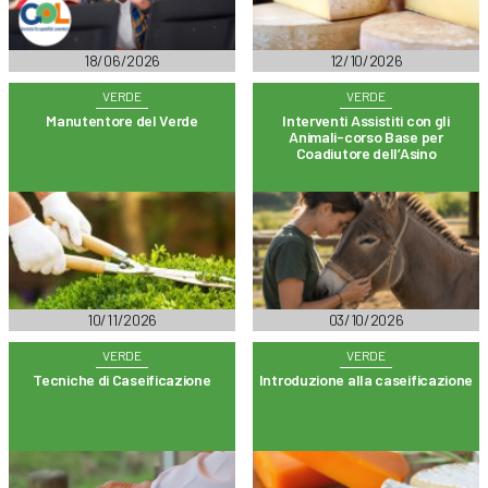
18/06/2026
12/10/2026
VERDE
VERDE
Manutentore del Verde
Interventi Assistiti con gli
Animali-corso Base per
Coadiutore dell’Asino
10/11/2026
03/10/2026
VERDE
VERDE
Tecniche di Caseificazione
Introduzione alla caseificazione