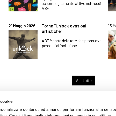
accompagnamento attivo nelle sedi
ABF
Torna “Unlock evasioni
21 Maggio 2026
15 M
artistiche”
ABF è parte della rete che promuove
percorsi di inclusione
Vedi tutte
 cookie
ARENTE
rsonalizzare contenuti ed annunci, per fornire funzionalità dei so
ffico. Condividiamo inoltre informazioni sul modo in cui utilizza il 