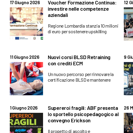
Voucher Formazione Continua:
17 Giugno 2026
12 G
investire nelle competenze
aziendali
Regione Lombardia stanzia 10 milioni
di euro per sostenere upskilling
Nuovi corsi BLSD Retraining
11 Giugno 2026
9 Gi
con crediti ECM
Un nuovo percorso per rinnovare la
certificazione BLSD e mantenere
Supereroi fragili: ABF presenta
1 Giugno 2026
26 M
lo sportello psicopedagogico al
convegno Erickson
Il progetto di ascolto e