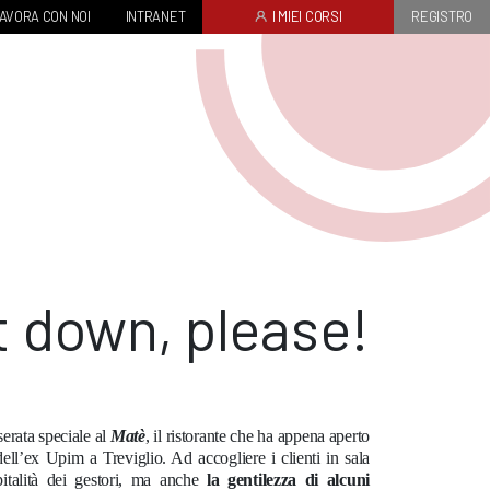
AVORA CON NOI
INTRANET
I MIEI CORSI
REGISTRO
t down, please!
erata speciale al
Matè
, il ristorante che ha appena aperto
dell’ex Upim a Treviglio. Ad accogliere i clienti in sala
italità dei gestori, ma anche
la gentilezza di alcuni