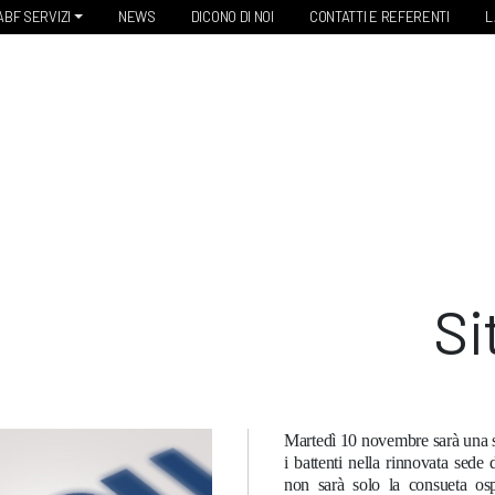
ABF SERVIZI
NEWS
DICONO DI NOI
CONTATTI E REFERENTI
L
Si
Martedì 10 novembre sarà una s
i battenti nella rinnovata sede 
non sarà solo la consueta osp