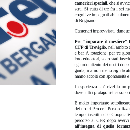
camerieri speciali
, che si avvi
sera. Si tratta di tre fra i se
cognitive impegnati abitualment
di Brignano.
Camerieri improvvisati, dunque
Per “imparare il mestiere” 
CFP di Treviglio
, nell’ambito 
e bar. A rotazione, per tre gio
loro educatori, sono stati inser
sguardo attento dei nostri doce
guida, ma non meno significativo
hanno accolti con spontaneità e
L’esperienza si è rivelata un 
dove tutti i protagonisti si son
È molto importante sottolineare,
dei nostri Percorsi Personalizz
tempo inseriti nelle Cooperativ
percorso al CFP, dopo avervi
all’insegna di quella forma