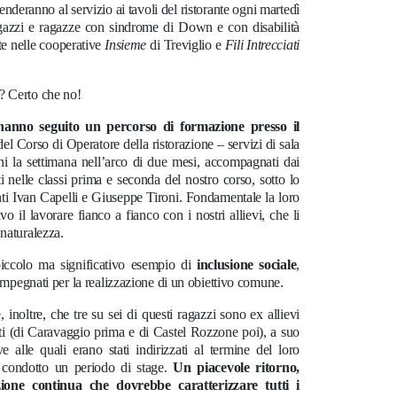
cenderanno al servizio ai tavoli del ristorante ogni martedì
i ragazzi e ragazze con sindrome di Down e con disabilità
e nelle cooperative
Insieme
di Treviglio e
Fili Intrecciati
? Certo che no!
hanno seguito un percorso di formazione presso il
del Corso di Operatore della ristorazione – servizi di sala
rni la settimana nell’arco di due mesi, accompagnati dai
iti nelle classi prima e seconda del nostro corso, sotto lo
nti Ivan Capelli e Giuseppe Tironi. Fondamentale la loro
 il lavorare fianco a fianco con i nostri allievi, che li
 naturalezza.
piccolo ma significativo esempio di
inclusione sociale
,
o impegnati per la realizzazione di un obiettivo comune.
 inoltre, che tre su sei di questi ragazzi sono ex allievi
ati (di Caravaggio prima e di Castel Rozzone poi), a suo
e alle quali erano stati indirizzati al termine del loro
 condotto un periodo di stage.
Un piacevole ritorno,
zione continua che dovrebbe caratterizzare tutti i