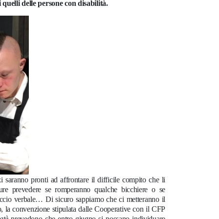
 quelli delle persone con disabilità.
saranno pronti ad affrontare il difficile compito che li
ure prevedere se romperanno qualche bicchiere o se
iccio verbale… Di sicuro sappiamo che ci metteranno il
 la convenzione stipulata dalle Cooperative con il CFP
atè
prevedono che entro giugno si possano individuare