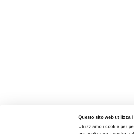
Questo sito web utilizza i
AMMINISTRAZIONE TRASP
Utilizziamo i cookie per pe
WHISTLEBLOWING
per analizzare il nostro tra