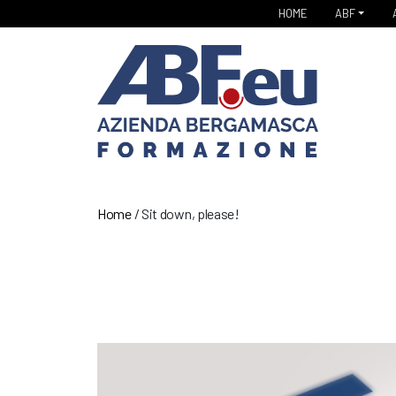
HOME
ABF
Home
/
Sit down, please!