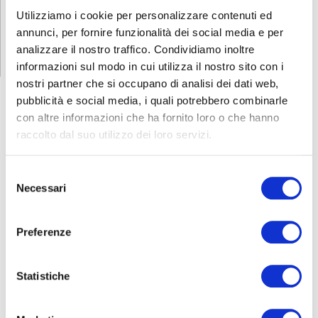
Utilizziamo i cookie per personalizzare contenuti ed
RICHIEDI INFORMAZIONI
annunci, per fornire funzionalità dei social media e per
analizzare il nostro traffico. Condividiamo inoltre
informazioni sul modo in cui utilizza il nostro sito con i
nostri partner che si occupano di analisi dei dati web,
pubblicità e social media, i quali potrebbero combinarle
con altre informazioni che ha fornito loro o che hanno
raccolto dal suo utilizzo dei loro servizi.
CORSI
SICUREZZA
Selezione
Formazione lavoratori
Necessari
del
Addetti al primo soccorso
consenso
Addetti al servizio antincendio
Preferenze
Carrello elevatore
PES/PAV
Preposti
Statistiche
RLS
FORMAZIONE LAVORATORI