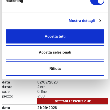
Marketing
AGGIORNAMENTO
CONTENUTI CORSO
data
08/09/2026
Mostra dettagli
durata
6 ore
sede
Curno
prezzo
€ 140
Accetta tutti
DETTAGLI E ISCRIZIONE
data
01/12/2026
durata
6 ore
Accetta selezionati
sede
Clusone
prezzo
€ 140
DETTAGLI E ISCRIZIONE
Rifiuta
FORMAZIONE GENERALE
CONTENUTI CORSO
data
02/09/2026
durata
4 ore
sede
Online
prezzo
€ 60
DETTAGLI E ISCRIZIONE
data
21/09/2026