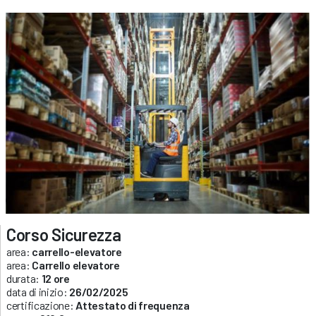
Corso Sicurezza
area:
carrello-elevatore
area:
Carrello elevatore
durata:
12 ore
data di inizio:
26/02/2025
certificazione:
Attestato di frequenza