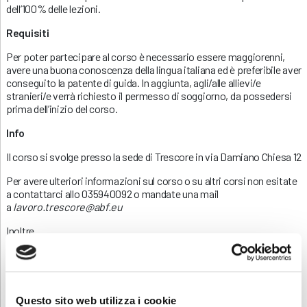
dell’100% delle lezioni.
Requisiti
Per poter partecipare al corso è necessario essere maggiorenni,
avere una buona conoscenza della lingua italiana ed è preferibile aver
conseguito la patente di guida. In aggiunta, agli/alle allievi/e
stranieri/e verrà richiesto il permesso di soggiorno, da possedersi
prima dell’inizio del corso.
Info
Il corso si svolge presso la sede di Trescore in via Damiano Chiesa 12
Per avere ulteriori informazioni sul corso o su altri corsi non esitate
a contattarci allo 035940092 o mandate una mail
a
lavoro.trescore@abf.eu
Inoltre…
Ha già fatto il corso e hai bisogno dell’aggiornamento? Consulta la
nostra pagina
Sicurezza
.
Questo sito web utilizza i cookie