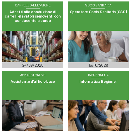
CARRELLO-ELEVATORE
SOCIO SANITARIA
Addetti alla conduzione di
Operatore Socio Sanitario (OSS)
carrelli elevatori semoventi con
conducente a bordo
24/09/2026
15/10/2026
AMMINISTRATIVO
INFORMATICA
Assistente d’ufficio base
Informatica Beginner