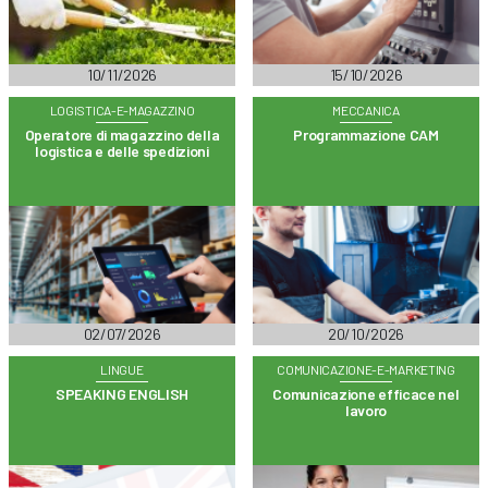
10/11/2026
15/10/2026
LOGISTICA-E-MAGAZZINO
MECCANICA
Operatore di magazzino della
Programmazione CAM
logistica e delle spedizioni
02/07/2026
20/10/2026
LINGUE
COMUNICAZIONE-E-MARKETING
SPEAKING ENGLISH
Comunicazione efficace nel
lavoro