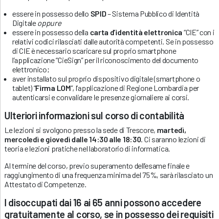
essere in possesso dello
SPID
– Sistema Pubblico di Identità
Digitale
oppure
essere in possesso della
carta d’identità elettronica
“CIE” con i
relativi codici rilasciati dalle autorità competenti. Se in possesso
di CIE è necessario scaricare sul proprio smartphone
l’applicazione “CieSign” per il riconoscimento del documento
elettronico;
aver installato sul proprio dispositivo digitale (smartphone o
tablet) “
Firma LOM
”, l’applicazione di Regione Lombardia per
autenticarsi e convalidare le presenze giornaliere ai corsi.
Ulteriori informazioni sul corso di contabilità
Le lezioni si svolgono presso la sede di Trescore,
martedì,
mercoledì e giovedì dalle 14:30 alle 18:30
. Ci saranno lezioni di
teoria e lezioni pratiche nel laboratorio di informatica.
Al termine del corso, previo superamento dell’esame finale e
raggiungimento di una frequenza minima del 75%, sarà rilasciato un
Attestato di Competenze.
I disoccupati dai 16 ai 65 anni possono accedere
gratuitamente al corso, se in possesso dei requisiti