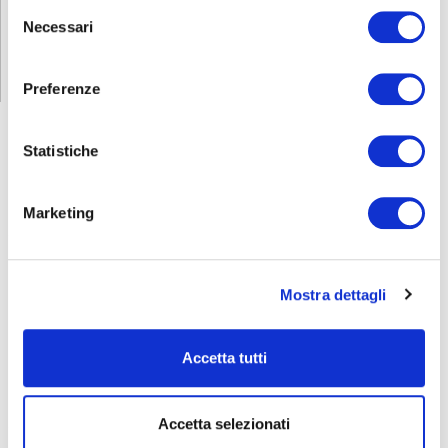
Selezione
RICHIEDI INFORMAZIONI
Necessari
del
consenso
Preferenze
Statistiche
FORMAZIONE
E CORSI
Marketing
Seleziona e filtra per:
ADULTI
Mostra dettagli
AZIENDE
Accetta tutti
DOPO LA TERZA MEDIA
SICUREZZA
Accetta selezionati